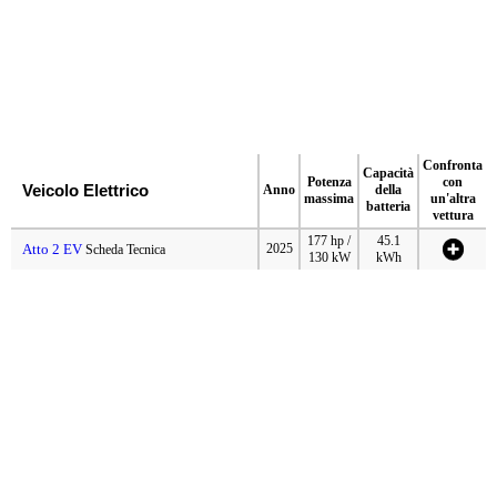
Confronta
Capacità
Potenza
con
Veicolo Elettrico
Anno
della
massima
un'altra
batteria
vettura
177 hp /
45.1
Atto 2 EV
2025
Scheda Tecnica
130 kW
kWh