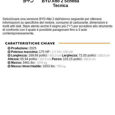
BYD Atto 2 Scheda
Tecnica
Selezionare una versione BYD Atto 2 dall'elenco seguente per ottenere
informazioni su specifiche del motore, consumo di carburante, dimensioni e
molti altri dati. Stare atento anche il segno più ("+") per accedere allo strumento
di confronto con il quale è possibile paragonare fino a 3 auto
contemporaneamente.
CARATTERISTICHE CHIAVE
Produzione:
2025
Potenza massima:
175 HP
/ 177 PS / 130 kW
Lunghezza:
169.69 pollici
Larghezza:
72.05 pollici
/ 431.0 cm
/ 183.0 cm
Altezza:
65.94 pollici
Passo:
103.15 pollici
/ 167.5 cm
/ 262.0 cm
Massa:
3461 lbs
/ 1570 kg
Massa rimorchiabile:
1653 lbs
/ 750 kg