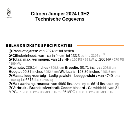
Citroen Jumper 2024 L3H2
Technische Gegevens
BELANGRIJKSTE SPECIFICATIES
Productiejaren:
van 2024 tot tot heden
3
3
Cilinderinhoud:
van
- cu-in
tot
133.3 cu-in
/ - cm
/ 2184 cm
Totaal max. vermogen:
van
118 HP
tot
266 HP
/ 120 PS / 88 kW
/ 270 PS
/ 199 kW
Lengte:
236.14 inches
Breedte:
80.71 inches
/ 599.8 cm
/ 205.0 cm
Hoogte:
99.37 inches
Wielbasis:
158.86 inches
/ 252.4 cm
/ 403.5 cm
Massa leeg voertuig - Ledig gewicht - Leeggewicht :
van
4740 lbs
/
tot
6316 lbs
2150 kg
/ 2865 kg
Max aanhangermassa:
van
4960 lbs
tot
6614 lbs
/ 2250 kg
/ 3000 kg
Verbruik - Brandstofverbruik Gecombineerd - Gemiddeld :
van
31
MPG
tot
26 MPG
/ 7.5 L/100 km / 38 MPG UK
/ 9 L/100 km / 31 MPG UK