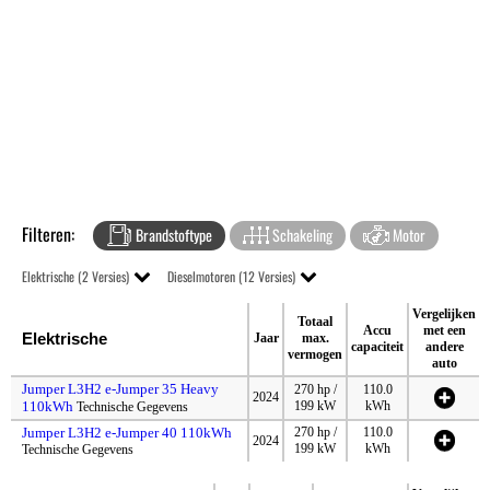
Filteren:
Brandstoftype
Schakeling
Motor
Elektrische (2 Versies)
Dieselmotoren (12 Versies)
Vergelijken
Totaal
Accu
met een
Elektrische
Jaar
max.
capaciteit
andere
vermogen
auto
Jumper L3H2 e-Jumper 35 Heavy
270 hp /
110.0
2024
110kWh
199 kW
kWh
Technische Gegevens
Jumper L3H2 e-Jumper 40 110kWh
270 hp /
110.0
2024
199 kW
kWh
Technische Gegevens