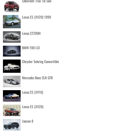
Chevrolet Trax 1st Gen
Lexus ES (XV20) 1999
Lexus CT200H
BMW F80 LCI
Chrysler Sebring Convertible
Mercedes Benz CLK GTR
Lexus ES (XV10)
Lexus ES (XV20)
Jaecoo 8