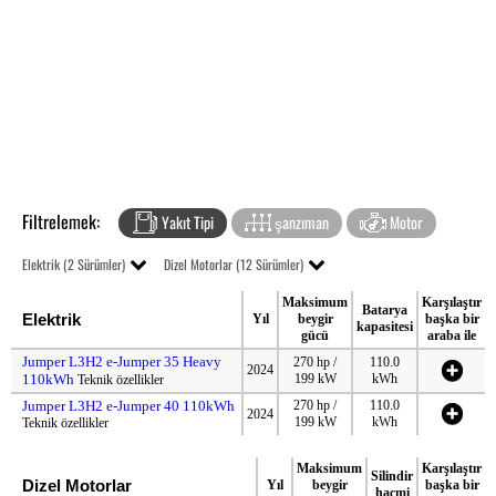
Filtrelemek:
Yakıt Tipi
şanzıman
Motor
Elektrik (2 Sürümler)
Dizel Motorlar (12 Sürümler)
Maksimum
Karşılaştır
Batarya
Elektrik
Yıl
beygir
başka bir
kapasitesi
gücü
araba ile
Jumper L3H2 e-Jumper 35 Heavy
270 hp /
110.0
2024
110kWh
199 kW
kWh
Teknik özellikler
Jumper L3H2 e-Jumper 40 110kWh
270 hp /
110.0
2024
199 kW
kWh
Teknik özellikler
Maksimum
Karşılaştır
Silindir
Dizel Motorlar
Yıl
beygir
başka bir
hacmi