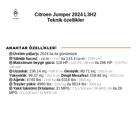
Citroen Jumper 2024 L3H2
Teknik özellikler
ANAHTAR ÖZELLIKLERI
Üretim yıl(lar)ı:
2024 ila ila günümüze
3
3
Silindir hacmi:
- cu-in
ila
133.3 cu-in
/ - cm
/ 2184 cm
Maksimum beygir gücü:
118 HP
ila
266 HP
/ 120 PS / 88 kW
/ 270 PS /
199 kW
Uzunluk:
236.14 inç
Genişlik:
80.71 inç
/ 599.8 cm
/ 205.0 cm
Yükseklik:
99.37 inç
Dingil Mesafesi:
158.86 inç
/ 252.4 cm
/ 403.5 cm
Ağırlık:
4740 lbs
ila
6316 lbs
/ 2150 kg
/ 2865 kg
Treyler yükü:
4960 lbs
ila
6614 lbs
/ 2250 kg
/ 3000 kg
Yakıt tüketimi Ortalama:
31 MPG
ila
26
/ 7.5 L/100 km / 38 MPG UK
MPG
/ 9 L/100 km / 31 MPG UK