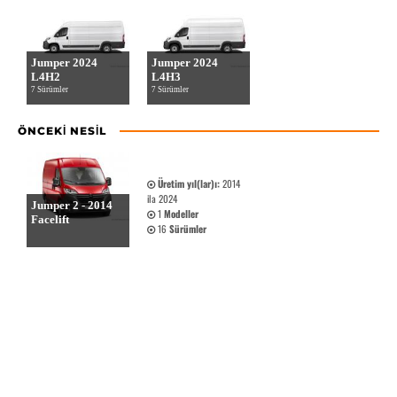
Jumper 2024
Jumper 2024
L4H2
L4H3
7 Sürümler
7 Sürümler
ÖNCEKI NESIL
Üretim yıl(lar)ı:
2014
ila 2024
Jumper 2 - 2014
1
Modeller
Facelift
16
Sürümler