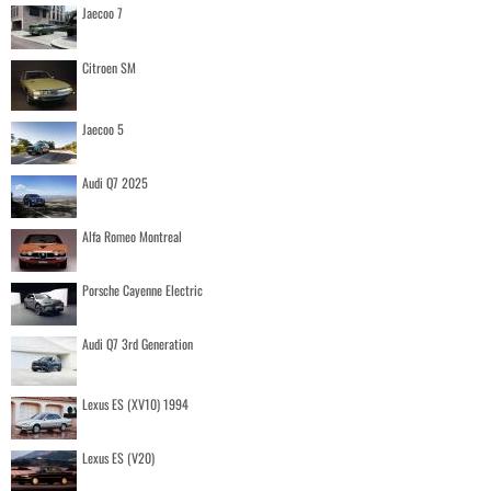
Jaecoo 7
Citroen SM
Jaecoo 5
Audi Q7 2025
Alfa Romeo Montreal
Porsche Cayenne Electric
Audi Q7 3rd Generation
Lexus ES (XV10) 1994
Lexus ES (V20)