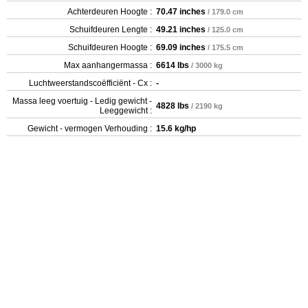
Achterdeuren Hoogte :
70.47 inches
/ 179.0 cm
Schuifdeuren Lengte :
49.21 inches
/ 125.0 cm
Schuifdeuren Hoogte :
69.09 inches
/ 175.5 cm
Max aanhangermassa :
6614 lbs
/ 3000 kg
Luchtweerstandscoëfficiënt - Cx :
-
Massa leeg voertuig - Ledig gewicht -
4828 lbs
/ 2190 kg
Leeggewicht :
Gewicht - vermogen Verhouding :
15.6 kg/hp