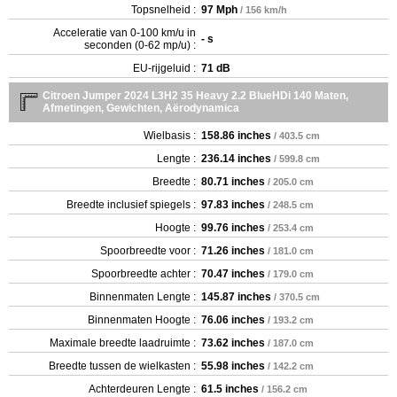
Topsnelheid :
97 Mph
/ 156 km/h
Acceleratie van 0-100 km/u in
- s
seconden (0-62 mp/u) :
EU-rijgeluid :
71 dB
Citroen Jumper 2024 L3H2 35 Heavy 2.2 BlueHDi 140 Maten,
Afmetingen, Gewichten, Aërodynamica
Wielbasis :
158.86 inches
/ 403.5 cm
Lengte :
236.14 inches
/ 599.8 cm
Breedte :
80.71 inches
/ 205.0 cm
Breedte inclusief spiegels :
97.83 inches
/ 248.5 cm
Hoogte :
99.76 inches
/ 253.4 cm
Spoorbreedte voor :
71.26 inches
/ 181.0 cm
Spoorbreedte achter :
70.47 inches
/ 179.0 cm
Binnenmaten Lengte :
145.87 inches
/ 370.5 cm
Binnenmaten Hoogte :
76.06 inches
/ 193.2 cm
Maximale breedte laadruimte :
73.62 inches
/ 187.0 cm
Breedte tussen de wielkasten :
55.98 inches
/ 142.2 cm
Achterdeuren Lengte :
61.5 inches
/ 156.2 cm