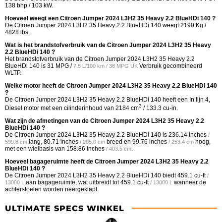
138 bhp / 103 kW.
Hoeveel weegt een Citroen Jumper 2024 L3H2 35 Heavy 2.2 BlueHDi 140 ?
De Citroen Jumper 2024 L3H2 35 Heavy 2.2 BlueHDi 140 weegt 2190 Kg /
4828 lbs.
Wat is het brandstofverbruik van de Citroen Jumper 2024 L3H2 35 Heavy
2.2 BlueHDi 140 ?
Het brandstofverbruik van de Citroen Jumper 2024 L3H2 35 Heavy 2.2
BlueHDi 140 is
31 MPG /
Verbruik gecombineerd
7.5 L/100 km / 38 MPG UK
WLTP.
Welke motor heeft de Citroen Jumper 2024 L3H2 35 Heavy 2.2 BlueHDi 140
?
De Citroen Jumper 2024 L3H2 35 Heavy 2.2 BlueHDi 140 heeft een In lijn 4,
3
Diesel motor met een cilinderinhoud van 2184 cm
/ 133.3 cu-in.
Wat zijn de afmetingen van de Citroen Jumper 2024 L3H2 35 Heavy 2.2
BlueHDi 140 ?
De Citroen Jumper 2024 L3H2 35 Heavy 2.2 BlueHDi 140 is
236.14 inches
/
lang,
80.71 inches
breed en
99.76 inches
hoog,
599.8 cm
/ 205.0 cm
/ 253.4 cm
met een wielbasis van
158.86 inches
.
/ 403.5 cm
Hoeveel bagageruimte heeft de Citroen Jumper 2024 L3H2 35 Heavy 2.2
BlueHDi 140 ?
De Citroen Jumper 2024 L3H2 35 Heavy 2.2 BlueHDi 140 biedt
459.1 cu-ft
/
aan bagageruimte, wat uitbreidt tot
459.1 cu-ft
wanneer de
13000 L
/ 13000 L
achterstoelen worden neergeklapt.
ULTIMATE SPECS WINKEL