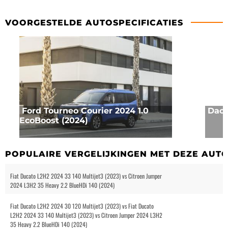
VOORGESTELDE AUTOSPECIFICATIES
Ford Tourneo Courier 2024 1.0
Daci
EcoBoost (2024)
POPULAIRE VERGELIJKINGEN MET DEZE AUT
Fiat Ducato L2H2 2024 33 140 Multijet3 (2023) vs Citroen Jumper
2024 L3H2 35 Heavy 2.2 BlueHDi 140 (2024)
Fiat Ducato L2H2 2024 30 120 Multijet3 (2023) vs Fiat Ducato
L2H2 2024 33 140 Multijet3 (2023) vs Citroen Jumper 2024 L3H2
35 Heavy 2.2 BlueHDi 140 (2024)