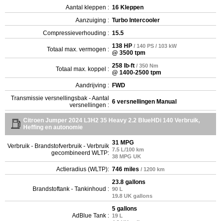
Aantal kleppen :
16 Kleppen
Aanzuiging :
Turbo Intercooler
Compressieverhouding :
15.5
138 HP
/ 140 PS / 103 kW
Totaal max. vermogen :
@ 3500 tpm
258 lb-ft
/ 350 Nm
Totaal max. koppel :
@ 1400-2500 tpm
Aandrijving :
FWD
Transmissie versnellingsbak - Aantal
6 versnellingen Manual
versnellingen :
Citroen Jumper 2024 L3H2 35 Heavy 2.2 BlueHDi 140 Verbruik,
Heffing en autonomie
31 MPG
Verbruik - Brandstofverbruik - Verbruik
7.5 L/100 km
gecombineerd WLTP:
38 MPG UK
Actieradius (WLTP):
746 miles
/ 1200 km
23.8 gallons
Brandstoftank - Tankinhoud :
90 L
19.8 UK gallons
5 gallons
AdBlue Tank :
19 L