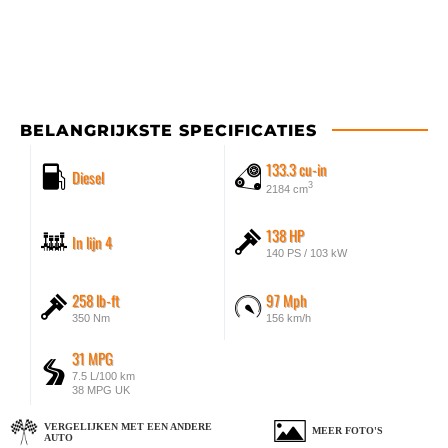
BELANGRIJKSTE SPECIFICATIES
133.3 cu-in
Diesel
3
2184 cm
138 HP
In lijn 4
140 PS / 103 kW
258 lb-ft
97 Mph
350 Nm
156 km/h
31 MPG
7.5 L/100 km
38 MPG UK
VERGELIJKEN MET EEN ANDERE
MEER FOTO'S
AUTO