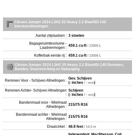
Citroen Jumper 2024 L3H2 35 Heavy 2.2 BlueHDi 140
Interieurafmetingen
Aantal zitplaatsen :
3 stoelen
Bagageruimtevolume -
459.1 cu-ft
/ 13000 L
Laadvermogen :
Kofferbak eerste rij :
459.1 cu-ft
/ 13000 L
Citroen Jumper 2024 L3H2 35 Heavy 2.2 BlueHDi 140 Remmen,
Banden, Stuurinrichting en Ophanging
Gev. Schijven
Remmen Voor - Schijven Afmetingen :
(
- inches
)
/ - mm
Remmen Achter- Schijven Afmetingen
Schijven
:
(
- inches
)
/ - mm
Bandenmaat voor - Wielmaat
215/75 R16
Afmetingen :
Bandenmaat achter - Wielmaat
215/75 R16
Afmetingen :
Draaicirkel :
46.9 feet
/ 14.3 m
Independent. MacPherson. Coil