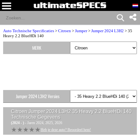
Auto Technische Specificaties
>
Citroen
>
Jumper
>
Jumper 2024 L3H2
> 35
Heavy 2.2 BlueHDi 140
MERK
Jumper 2024 L3H2 Versies
Citroen Jumper 2024 L3H2 35 Heavy 2.2 BlueHDi 140
Technische Gegevens
(2024 - )
- Jaren 2024, 2025, 2026
★★★★★
★★★★★
Heb je deze auto? Beoordeel hem!