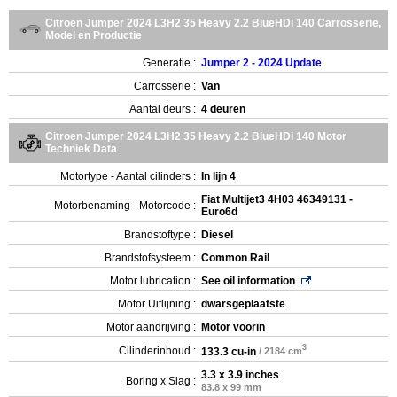
Citroen Jumper 2024 L3H2 35 Heavy 2.2 BlueHDi 140 Carrosserie,
Model en Productie
Generatie :
Jumper 2 - 2024 Update
Carrosserie :
Van
Aantal deurs :
4 deuren
Citroen Jumper 2024 L3H2 35 Heavy 2.2 BlueHDi 140 Motor
Techniek Data
Motortype - Aantal cilinders :
In lijn 4
Fiat Multijet3 4H03 46349131 -
Motorbenaming - Motorcode :
Euro6d
Brandstoftype :
Diesel
Brandstofsysteem :
Common Rail
Motor lubrication :
See oil information
Motor Uitlijning :
dwarsgeplaatste
Motor aandrijving :
Motor voorin
3
Cilinderinhoud :
133.3 cu-in
/ 2184 cm
3.3 x 3.9 inches
Boring x Slag :
83.8 x 99 mm