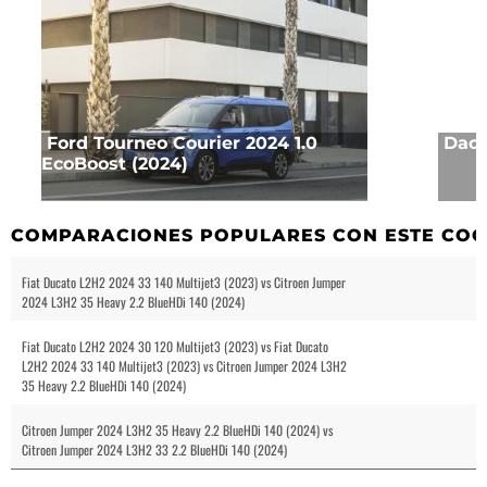
Ford Tourneo Courier 2024 1.0
Daci
EcoBoost (2024)
COMPARACIONES POPULARES CON ESTE CO
Fiat Ducato L2H2 2024 33 140 Multijet3 (2023) vs Citroen Jumper
2024 L3H2 35 Heavy 2.2 BlueHDi 140 (2024)
Fiat Ducato L2H2 2024 30 120 Multijet3 (2023) vs Fiat Ducato
L2H2 2024 33 140 Multijet3 (2023) vs Citroen Jumper 2024 L3H2
35 Heavy 2.2 BlueHDi 140 (2024)
Citroen Jumper 2024 L3H2 35 Heavy 2.2 BlueHDi 140 (2024) vs
Citroen Jumper 2024 L3H2 33 2.2 BlueHDi 140 (2024)