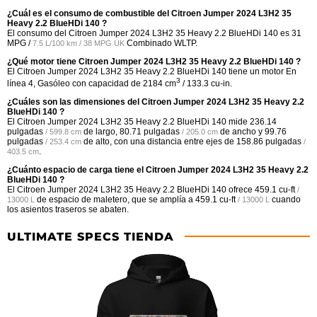
¿Cuál es el consumo de combustible del Citroen Jumper 2024 L3H2 35
Heavy 2.2 BlueHDi 140 ?
El consumo del Citroen Jumper 2024 L3H2 35 Heavy 2.2 BlueHDi 140 es
31
MPG /
Combinado WLTP.
7.5 L/100 km / 38 MPG UK
¿Qué motor tiene Citroen Jumper 2024 L3H2 35 Heavy 2.2 BlueHDi 140 ?
El Citroen Jumper 2024 L3H2 35 Heavy 2.2 BlueHDi 140 tiene un motor En
3
línea 4, Gasóleo con capacidad de 2184 cm
/ 133.3 cu-in.
¿Cuáles son las dimensiones del Citroen Jumper 2024 L3H2 35 Heavy 2.2
BlueHDi 140 ?
El Citroen Jumper 2024 L3H2 35 Heavy 2.2 BlueHDi 140 mide
236.14
pulgadas
de largo,
80.71 pulgadas
de ancho y
99.76
/ 599.8 cm
/ 205.0 cm
pulgadas
de alto, con una distancia entre ejes de
158.86 pulgadas
/ 253.4 cm
/
.
403.5 cm
¿Cuánto espacio de carga tiene el Citroen Jumper 2024 L3H2 35 Heavy 2.2
BlueHDi 140 ?
El Citroen Jumper 2024 L3H2 35 Heavy 2.2 BlueHDi 140 ofrece
459.1 cu-ft
/
de espacio de maletero, que se amplía a
459.1 cu-ft
cuando
13000 L
/ 13000 L
los asientos traseros se abaten.
ULTIMATE SPECS TIENDA