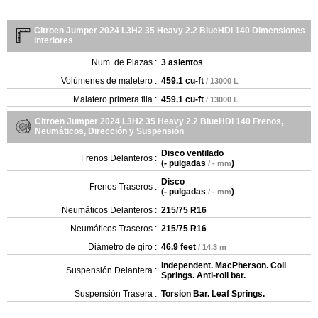
Citroen Jumper 2024 L3H2 35 Heavy 2.2 BlueHDi 140 Dimensiones
interiores
Num. de Plazas :
3 asientos
Volúmenes de maletero :
459.1 cu-ft
/ 13000 L
Malatero primera fila :
459.1 cu-ft
/ 13000 L
Citroen Jumper 2024 L3H2 35 Heavy 2.2 BlueHDi 140 Frenos,
Neumáticos, Dirección y Suspensión
Disco ventilado
Frenos Delanteros :
(
- pulgadas
)
/ - mm
Disco
Frenos Traseros :
(
- pulgadas
)
/ - mm
Neumáticos Delanteros :
215/75 R16
Neumáticos Traseros :
215/75 R16
Diámetro de giro :
46.9 feet
/ 14.3 m
Independent. MacPherson. Coil
Suspensión Delantera :
Springs. Anti-roll bar.
Suspensión Trasera :
Torsion Bar. Leaf Springs.