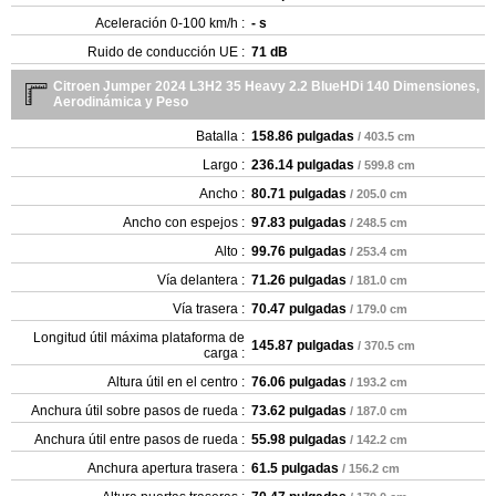
Aceleración 0-100 km/h :
- s
Ruido de conducción UE :
71 dB
Citroen Jumper 2024 L3H2 35 Heavy 2.2 BlueHDi 140 Dimensiones,
Aerodinámica y Peso
Batalla :
158.86 pulgadas
/ 403.5 cm
Largo :
236.14 pulgadas
/ 599.8 cm
Ancho :
80.71 pulgadas
/ 205.0 cm
Ancho con espejos :
97.83 pulgadas
/ 248.5 cm
Alto :
99.76 pulgadas
/ 253.4 cm
Vía delantera :
71.26 pulgadas
/ 181.0 cm
Vía trasera :
70.47 pulgadas
/ 179.0 cm
Longitud útil máxima plataforma de
145.87 pulgadas
/ 370.5 cm
carga :
Altura útil en el centro :
76.06 pulgadas
/ 193.2 cm
Anchura útil sobre pasos de rueda :
73.62 pulgadas
/ 187.0 cm
Anchura útil entre pasos de rueda :
55.98 pulgadas
/ 142.2 cm
Anchura apertura trasera :
61.5 pulgadas
/ 156.2 cm