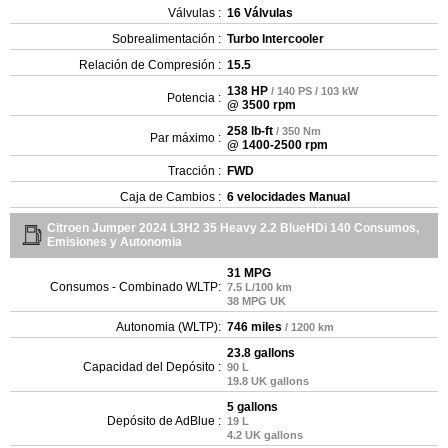
Válvulas :
16 Válvulas
Sobrealimentación :
Turbo Intercooler
Relación de Compresión :
15.5
138 HP
/ 140 PS / 103 kW
Potencia :
@ 3500 rpm
258 lb-ft
/ 350 Nm
Par máximo :
@ 1400-2500 rpm
Tracción :
FWD
Caja de Cambios :
6 velocidades Manual
Citroen Jumper 2024 L3H2 35 Heavy 2.2 BlueHDi 140 Consumos,
Emisiones y Autonomia
31 MPG
Consumos - Combinado WLTP:
7.5 L/100 km
38 MPG UK
Autonomia (WLTP):
746 miles
/ 1200 km
23.8 gallons
Capacidad del Depósito :
90 L
19.8 UK gallons
5 gallons
Depósito de AdBlue :
19 L
4.2 UK gallons