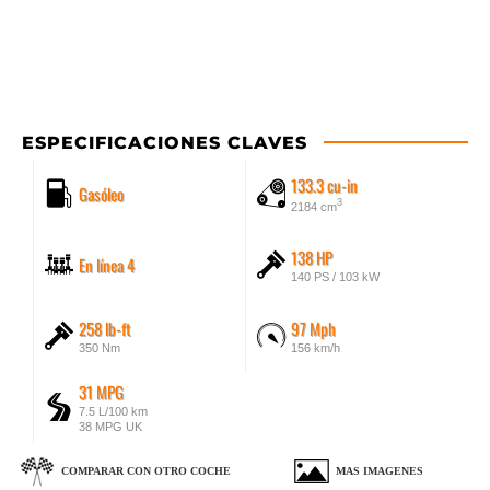
ESPECIFICACIONES CLAVES
133.3 cu-in
Gasóleo
3
2184 cm
138 HP
En línea 4
140 PS / 103 kW
258 lb-ft
97 Mph
350 Nm
156 km/h
31 MPG
7.5 L/100 km
38 MPG UK
COMPARAR CON OTRO COCHE
MAS IMAGENES