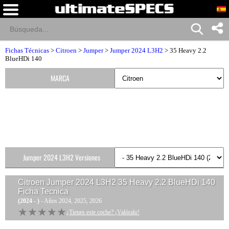
Fichas Técnicas
>
Citroen
>
Jumper
>
Jumper 2024 L3H2
> 35 Heavy 2.2
BlueHDi 140
MARCA
Jumper 2024 L3H2 Versiones
Citroen Jumper 2024 L3H2 35 Heavy 2.2 BlueHDi 140
Ficha Tecnica
(2024 - )
- Años 2024, 2025, 2026
★★★★★
★★★★★
¿Tienes este coche? ¡Valóralo!