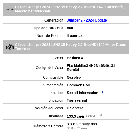
Citroen Jumper 2024 L3H2 35 Heavy 2.2 BlueHDi 140 Carrocería,
Modelo y Producción
Generación :
Jumper 2 - 2024 Update
Tipo de Carrocería :
Van
Num. de Puertas :
4 puertas
Citroen Jumper 2024 L3H2 35 Heavy 2.2 BlueHDi 140 Motor Datos
Técnicos
Motor :
En línea 4
Fiat Multijet3 4H03 46349131 -
Código del Motor :
Euro6d
Combustible :
Gasóleo
Alimentación :
Common Rail
Lubricación :
See oil information
Situación :
Transversal
Posición del Motor :
Delantero
3
Cilindrada :
133.3 cu-in
/ 2184 cm
3.3 x 3.9 pulgadas
Diámetro x Carrera :
83.8 x 99 mm