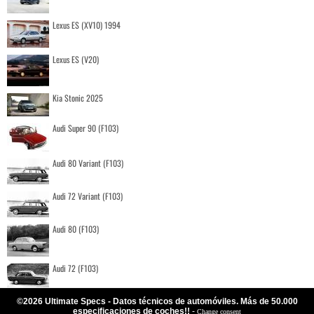
Lexus ES (XV10) 1994
Lexus ES (V20)
Kia Stonic 2025
Audi Super 90 (F103)
Audi 80 Variant (F103)
Audi 72 Variant (F103)
Audi 80 (F103)
Audi 72 (F103)
©2026 Ultimate Specs - Datos técnicos de automóviles. Más de 50.000
especificaciones de coches!!
-
Change consent