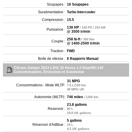
Soupapes :
16 Soupapes
Suralimentation :
Turbo Intercooler
Compression :
15.5
138 HP
/ 140 PS / 103 kW
Puissance :
@ 3500 tr/min
258 lb-ft
/ 350 Nm
Couple :
@ 1400-2500 tr/min
Traction :
FWD
Boite de vitesse :
6 Rapports Manual
Citroen Jumper 2024 L3H2 35 Heavy 2.2 BlueHDi 140
Consommations, Émissions et Autonomie
31 MPG
Consommations - Mixte WLTP:
7.5 L/100 km
38 MPG UK
Autonomie (WLTP):
746 miles
/ 1200 km
23.8 gallons
Reservoir :
90 L
19.8 UK gallons
5 gallons
Réservoir d'AdBlue :
19 L
4.2 UK gallons