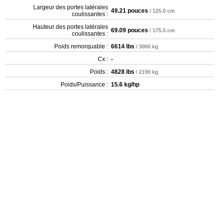
Largeur des portes latérales
49.21 pouces
/ 125.0 cm
coulissantes :
Hauteur des portes latérales
69.09 pouces
/ 175.5 cm
coulissantes :
Poids remorquable :
6614 lbs
/ 3000 kg
Cx :
-
Poids :
4828 lbs
/ 2190 kg
Poids/Puissance :
15.6 kg/hp