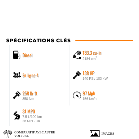
SPÉCIFICATIONS CLÉS
133.3 cu-in
Diesel
3
2184 cm
138 HP
En ligne 4
140 PS / 103 kW
258 lb-ft
97 Mph
350 Nm
156 km/h
31 MPG
7.5 L/100 km
38 MPG UK
COMPARATIF AVEC AUTRE
IMAGES
VOITURE