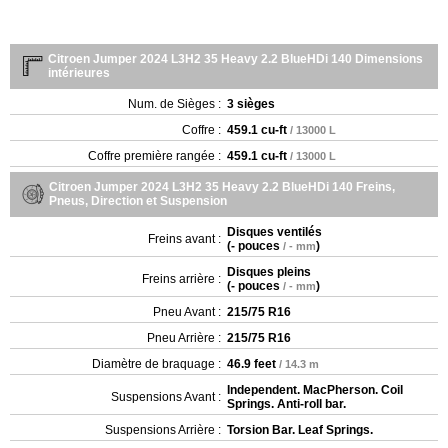
Citroen Jumper 2024 L3H2 35 Heavy 2.2 BlueHDi 140 Dimensions
intérieures
Num. de Sièges :
3 sièges
Coffre :
459.1 cu-ft
/ 13000 L
Coffre première rangée :
459.1 cu-ft
/ 13000 L
Citroen Jumper 2024 L3H2 35 Heavy 2.2 BlueHDi 140 Freins,
Pneus, Direction et Suspension
Disques ventilés
Freins avant :
(
- pouces
)
/ - mm
Disques pleins
Freins arrière :
(
- pouces
)
/ - mm
Pneu Avant :
215/75 R16
Pneu Arrière :
215/75 R16
Diamètre de braquage :
46.9 feet
/ 14.3 m
Independent. MacPherson. Coil
Suspensions Avant :
Springs. Anti-roll bar.
Suspensions Arrière :
Torsion Bar. Leaf Springs.