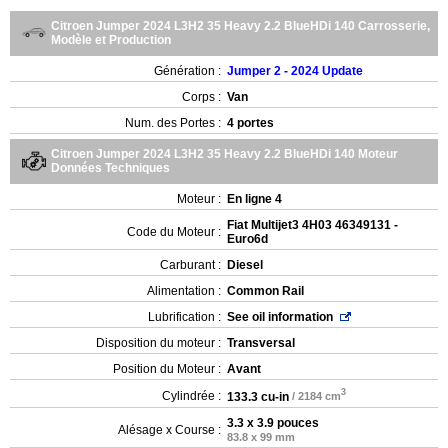
Citroen Jumper 2024 L3H2 35 Heavy 2.2 BlueHDi 140 Carrosserie,
Modèle et Production
Génération :
Jumper 2 - 2024 Update
Corps :
Van
Num. des Portes :
4 portes
Citroen Jumper 2024 L3H2 35 Heavy 2.2 BlueHDi 140 Moteur
Données Techniques
Moteur :
En ligne 4
Fiat Multijet3 4H03 46349131 -
Code du Moteur :
Euro6d
Carburant :
Diesel
Alimentation :
Common Rail
Lubrification :
See oil information
Disposition du moteur :
Transversal
Position du Moteur :
Avant
3
Cylindrée :
133.3 cu-in
/ 2184 cm
3.3 x 3.9 pouces
Alésage x Course :
83.8 x 99 mm