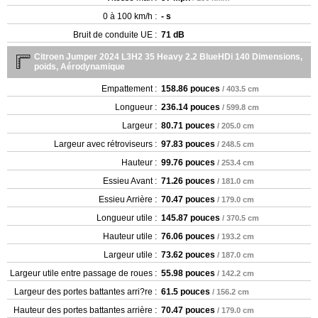
0 à 100 km/h :
- s
Bruit de conduite UE :
71 dB
Citroen Jumper 2024 L3H2 35 Heavy 2.2 BlueHDi 140 Dimensions,
poids, Aérodynamique
Empattement :
158.86 pouces
/ 403.5 cm
Longueur :
236.14 pouces
/ 599.8 cm
Largeur :
80.71 pouces
/ 205.0 cm
Largeur avec rétroviseurs :
97.83 pouces
/ 248.5 cm
Hauteur :
99.76 pouces
/ 253.4 cm
Essieu Avant :
71.26 pouces
/ 181.0 cm
Essieu Arrière :
70.47 pouces
/ 179.0 cm
Longueur utile :
145.87 pouces
/ 370.5 cm
Hauteur utile :
76.06 pouces
/ 193.2 cm
Largeur utile :
73.62 pouces
/ 187.0 cm
Largeur utile entre passage de roues :
55.98 pouces
/ 142.2 cm
Largeur des portes battantes arri?re :
61.5 pouces
/ 156.2 cm
Hauteur des portes battantes arrière :
70.47 pouces
/ 179.0 cm