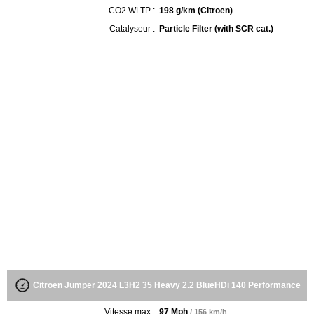
CO2 WLTP :
198 g/km (Citroen)
Catalyseur :
Particle Filter (with SCR cat.)
Citroen Jumper 2024 L3H2 35 Heavy 2.2 BlueHDi 140 Performance
Vitesse max :
97 Mph
/ 156 km/h