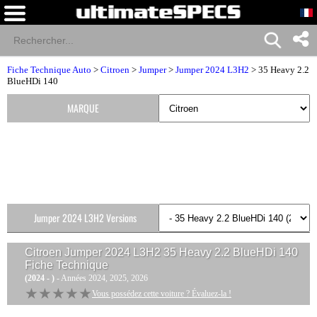
Fiche Technique Auto
>
Citroen
>
Jumper
>
Jumper 2024 L3H2
> 35 Heavy 2.2
BlueHDi 140
MARQUE
Jumper 2024 L3H2 Versions
Citroen Jumper 2024 L3H2 35 Heavy 2.2 BlueHDi 140
Fiche Technique
(2024 - )
- Années 2024, 2025, 2026
★★★★★
★★★★★
Vous possédez cette voiture ? Évaluez-la !