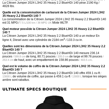
La Citroen Jumper 2024 L3H2 35 Heavy 2.2 BlueHDi 140 pèse 2190 Kg /
4828 lbs.
Quelle est la consommation de carburant de la Citroen Jumper 2024 L3H2
35 Heavy 2.2 BlueHDi 140 ?
La consommation de la Citroen Jumper 2024 L3H2 35 Heavy 2.2 BlueHDi 140
est
31 MPG /
Mixte WLTP.
7.5 L/100 km / 38 MPG UK
Quel moteur possède la Citroen Jumper 2024 L3H2 35 Heavy 2.2 BlueHDi
140 ?
La Citroen Jumper 2024 L3H2 35 Heavy 2.2 BlueHDi 140 a un moteur En
3
ligne 4, Diesel avec une cylindrée de 2184 cm
/ 133.3 cu-in.
Quelles sont les dimensions de la Citroen Jumper 2024 L3H2 35 Heavy 2.2
BlueHDi 140 ?
La Citroen Jumper 2024 L3H2 35 Heavy 2.2 BlueHDi 140 mesure
236.14
pouces
de long,
80.71 pouces
de large et
99.76 pouces
/ 599.8 cm
/ 205.0 cm
/
de haut, avec un empattement de
158.86 pouces
.
253.4 cm
/ 403.5 cm
Quel est le volume de coffre de la Citroen Jumper 2024 L3H2 35 Heavy 2.2
BlueHDi 140 ?
La Citroen Jumper 2024 L3H2 35 Heavy 2.2 BlueHDi 140 offre
459.1 cu-ft
/
de volume de coffre, qui passe à
459.1 cu-ft
lorsque les sièges
13000 L
/ 13000 L
arrière sont rabattus.
ULTIMATE SPECS BOUTIQUE