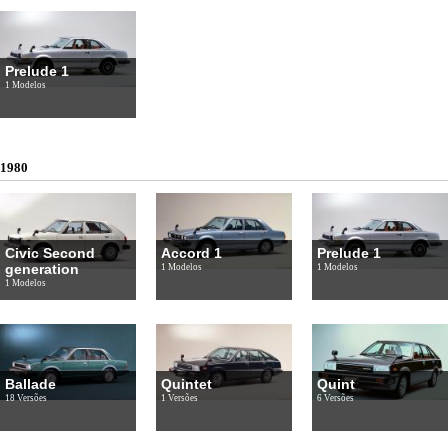
Prelude 1
1 Modelos
1980
Civic Second
Accord 1
Prelude 1
generation
1 Modelos
1 Modelos
1 Modelos
Ballade
Quintet
Quint
18 Versões
1 Versões
6 Versões