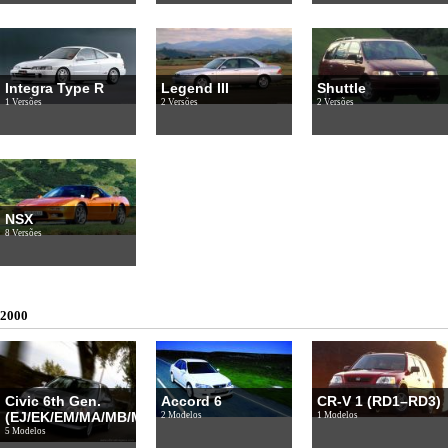
Integra Type R
Legend III
Shuttle
1 Versões
2 Versões
2 Versões
NSX
8 Versões
2000
Civic 6th Gen.
Accord 6
CR-V 1 (RD1–RD3)
(EJ/EK/EM/MA/MB/MC)
2 Modelos
1 Modelos
5 Modelos