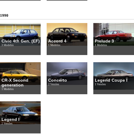
1990
Civic 4th Gen. (EF)
Accord 4
Prelude 3
3 Modelos
1 Modelos
1 Modelos
CR-X Second
Concerto
Legend Coupe I
generation
2 Versões
1 Versões
1 Modelos
Legend I
2 Versões