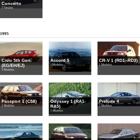
Concerto
2 Versões
1995
Civic 5th Gen.
Accord 5
CR-V 1 (RD1–RD3)
(EG/EH/EJ)
1 Modelos
1 Modelos
3 Modelos
Passport 1 (C58)
Odyssey 1 (RA1-
Prelude 4
RA5)
1 Modelos
1 Modelos
1 Modelos