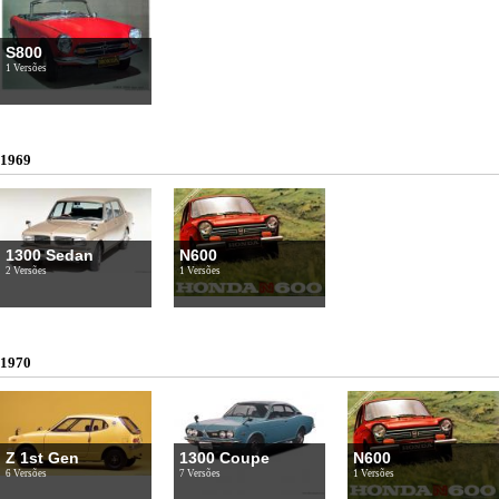
S800
1 Versões
1969
1300 Sedan
N600
2 Versões
1 Versões
1970
Z 1st Gen
1300 Coupe
N600
6 Versões
7 Versões
1 Versões