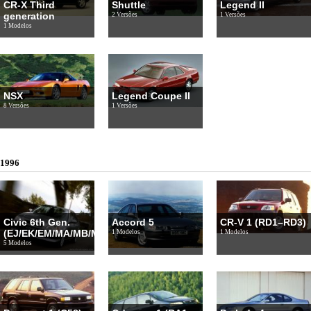
CR-X Third
Shuttle
Legend II
generation
2 Versões
1 Versões
1 Modelos
NSX
Legend Coupe II
8 Versões
1 Versões
1996
Civic 6th Gen.
Accord 5
CR-V 1 (RD1–RD3)
(EJ/EK/EM/MA/MB/MC)
1 Modelos
1 Modelos
5 Modelos