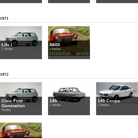
1971
Life I
N600
2 Versões
1 Versões
1972
Civic First
145
145 Coupe
Generation
2 Versões
2 Versões
Versões