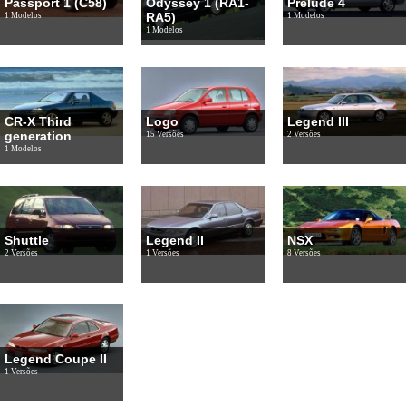
Passport 1 (C58)
Odyssey 1 (RA1-
Prelude 4
RA5)
1 Modelos
1 Modelos
1 Modelos
CR-X Third
Logo
Legend III
generation
15 Versões
2 Versões
1 Modelos
Shuttle
Legend II
NSX
2 Versões
1 Versões
8 Versões
Legend Coupe II
1 Versões