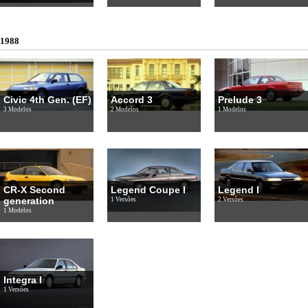
1988
Civic 4th Gen. (EF)
Accord 3
Prelude 3
3 Modelos
2 Modelos
1 Modelos
CR-X Second
Legend Coupe I
Legend I
generation
1 Versões
2 Versões
1 Modelos
Integra I
1 Versões