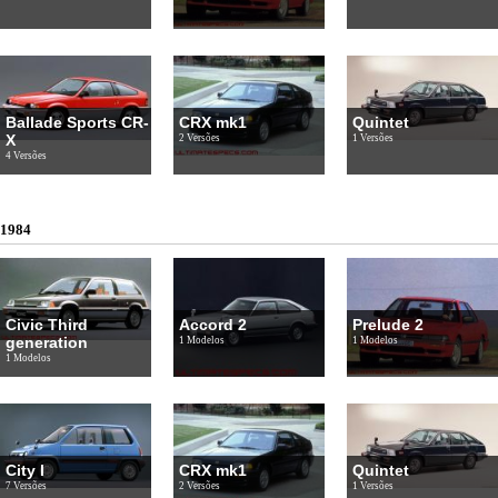
Ballade Sports CR-
CRX mk1
Quintet
X
2 Versões
1 Versões
4 Versões
1984
Civic Third
Accord 2
Prelude 2
generation
1 Modelos
1 Modelos
1 Modelos
City I
CRX mk1
Quintet
7 Versões
2 Versões
1 Versões