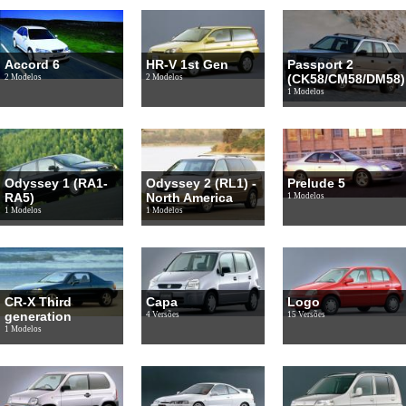
Accord 6
HR-V 1st Gen
Passport 2
(CK58/CM58/DM58)
2 Modelos
2 Modelos
1 Modelos
Odyssey 1 (RA1-
Odyssey 2 (RL1) -
Prelude 5
RA5)
North America
1 Modelos
1 Modelos
1 Modelos
CR-X Third
Capa
Logo
generation
4 Versões
15 Versões
1 Modelos