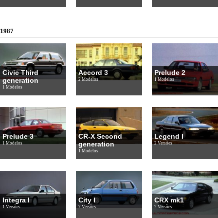
1987
Civic Third
Accord 3
Prelude 2
generation
2 Modelos
1 Modelos
1 Modelos
Prelude 3
CR-X Second
Legend I
generation
1 Modelos
2 Versões
1 Modelos
Integra I
City I
CRX mk1
1 Versões
7 Versões
2 Versões