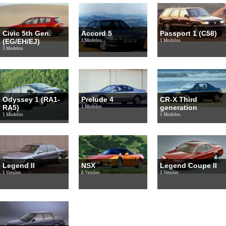
Civic 5th Gen.
Accord 5
Passport 1 (C58)
(EG/EH/EJ)
1 Modelos
1 Modelos
3 Modelos
Odyssey 1 (RA1-
Prelude 4
CR-X Third
RA5)
generation
1 Modelos
1 Modelos
1 Modelos
Legend II
NSX
Legend Coupe II
1 Versões
8 Versões
1 Versões