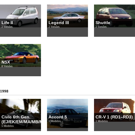
Life II
Legend III
Shuttle
2 Versões
2 Versões
2 Versões
NSX
8 Versões
1998
Civic 6th Gen.
Accord 5
CR-V 1 (RD1–RD3)
(EJ/EK/EM/MA/MB/MC)
1 Modelos
1 Modelos
5 Modelos