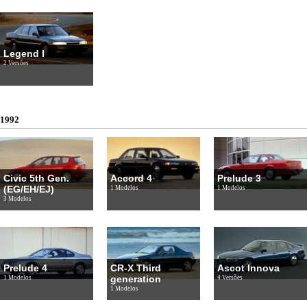
Legend I
2 Versões
1992
Civic 5th Gen.
Accord 4
Prelude 3
(EG/EH/EJ)
1 Modelos
1 Modelos
3 Modelos
Prelude 4
CR-X Third
Ascot Innova
generation
1 Modelos
4 Versões
1 Modelos