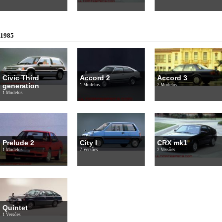
1985
Civic Third
Accord 2
Accord 3
generation
1 Modelos
2 Modelos
1 Modelos
Prelude 2
City I
CRX mk1
1 Modelos
7 Versões
2 Versões
Quintet
1 Versões