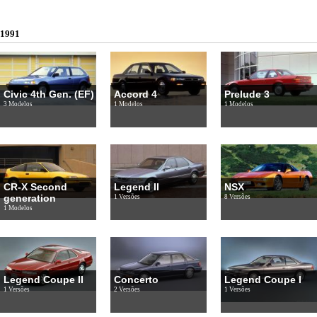
1991
Civic 4th Gen. (EF)
Accord 4
Prelude 3
3 Modelos
1 Modelos
1 Modelos
CR-X Second
Legend II
NSX
generation
1 Versões
8 Versões
1 Modelos
Legend Coupe II
Concerto
Legend Coupe I
1 Versões
2 Versões
1 Versões