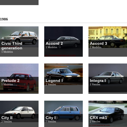
1986
Civic Third
Accord 2
Accord 3
generation
1 Modelos
2 Modelos
1 Modelos
Prelude 2
Legend I
Integra I
1 Modelos
2 Versões
1 Versões
City II
City I
CRX mk1
2 Versões
7 Versões
2 Versões