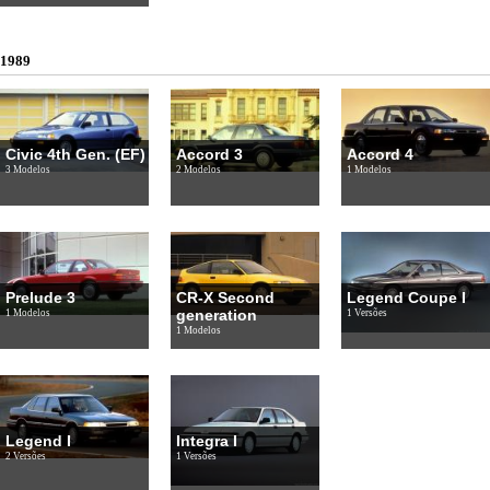
1989
Civic 4th Gen. (EF)
Accord 3
Accord 4
3 Modelos
2 Modelos
1 Modelos
Prelude 3
CR-X Second
Legend Coupe I
generation
1 Modelos
1 Versões
1 Modelos
Legend I
Integra I
2 Versões
1 Versões