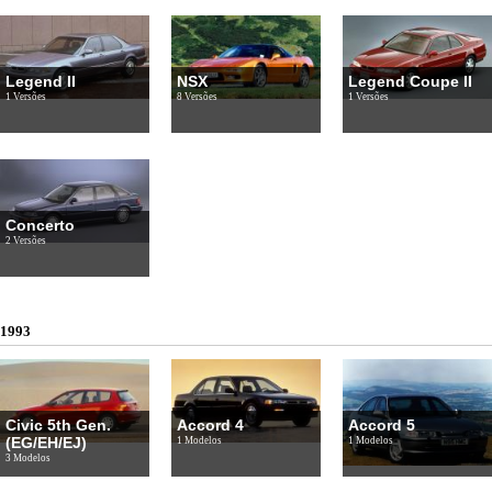
Legend II
NSX
Legend Coupe II
1 Versões
8 Versões
1 Versões
Concerto
2 Versões
1993
Civic 5th Gen.
Accord 4
Accord 5
(EG/EH/EJ)
1 Modelos
1 Modelos
3 Modelos