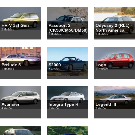
HR-V 1st Gen
Passport 2
Odyssey 2 (RL1) -
(CK58/CM58/DM58)
North America
2 Modelos
1 Modelos
1 Modelos
Prelude 5
S2000
Logo
1 Modelos
2 Versões
15 Versões
Avancier
Integra Type R
Legend III
4 Versões
1 Versões
2 Versões