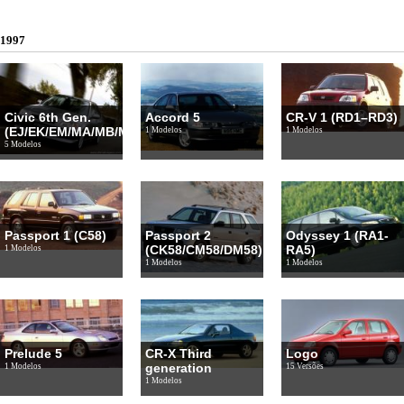
1997
Civic 6th Gen.
Accord 5
CR-V 1 (RD1–RD3)
(EJ/EK/EM/MA/MB/MC)
1 Modelos
1 Modelos
5 Modelos
Passport 1 (C58)
Passport 2
Odyssey 1 (RA1-
(CK58/CM58/DM58)
RA5)
1 Modelos
1 Modelos
1 Modelos
Prelude 5
CR-X Third
Logo
generation
1 Modelos
15 Versões
1 Modelos