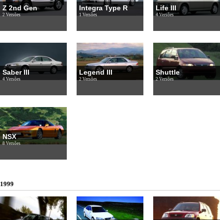
Z 2nd Gen
Integra Type R
Life III
2 Versões
1 Versões
4 Versões
Saber III
Legend III
Shuttle
4 Versões
2 Versões
2 Versões
NSX
8 Versões
1999