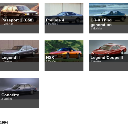
Passport 1 (C58)
Prelude 4
CR-X Third
generation
1 Modelos
1 Modelos
1 Modelos
Legend II
NSX
Legend Coupe II
1 Versões
8 Versões
1 Versões
Concerto
2 Versões
1994