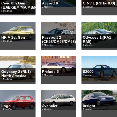
Civic 6th Gen.
Accord 6
CR-V 1 (RD1–RD3)
(EJ/EK/EM/MA/MB/MC)
2 Modelos
1 Modelos
5 Modelos
HR-V 1st Gen
Passport 2
Odyssey 1 (RA1-
(CK58/CM58/DM58)
RA5)
2 Modelos
1 Modelos
1 Modelos
Odyssey 2 (RL1) -
Prelude 5
S2000
North America
1 Modelos
2 Versões
1 Modelos
Logo
Avancier
Insight
15 Versões
4 Versões
2 Versões