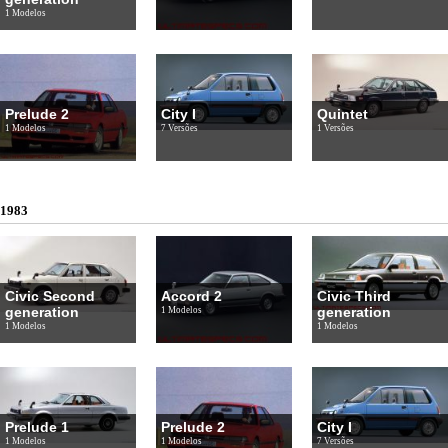
1 Modelos
Prelude 2
City I
Quintet
1 Modelos
7 Versões
1 Versões
1983
Civic Second
Accord 2
Civic Third
generation
generation
1 Modelos
1 Modelos
1 Modelos
Prelude 1
Prelude 2
City I
1 Modelos
1 Modelos
7 Versões