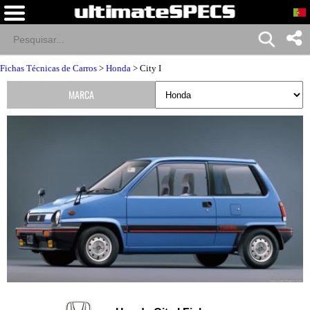
Fichas Técnicas de Carros
>
Honda
> City I
MARCA