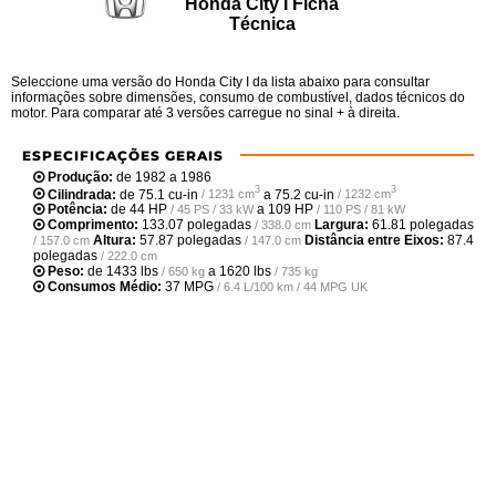
Honda City I Ficha
Técnica
Seleccione uma versão do Honda City I da lista abaixo para consultar
informações sobre dimensões, consumo de combustível, dados técnicos do
motor. Para comparar até 3 versões carregue no sinal + à direita.
ESPECIFICAÇÕES GERAIS
Produção:
de 1982 a 1986
3
3
Cilindrada:
de
75.1 cu-in
a
75.2 cu-in
/ 1231 cm
/ 1232 cm
Potência:
de
44 HP
a
109 HP
/ 45 PS / 33 kW
/ 110 PS / 81 kW
Comprimento:
133.07 polegadas
Largura:
61.81 polegadas
/ 338.0 cm
Altura:
57.87 polegadas
Distância entre Eixos:
87.4
/ 157.0 cm
/ 147.0 cm
polegadas
/ 222.0 cm
Peso:
de
1433 lbs
a
1620 lbs
/ 650 kg
/ 735 kg
Consumos Médio:
37 MPG
/ 6.4 L/100 km / 44 MPG UK