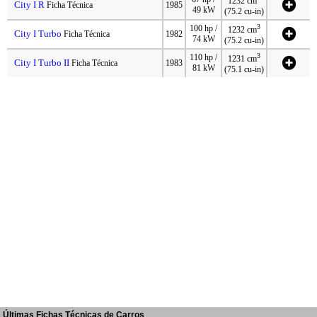
1232 cm
City I R
Ficha Técnica
1985
49 kW
(75.2 cu-in)
3
100 hp /
1232 cm
City I Turbo
Ficha Técnica
1982
74 kW
(75.2 cu-in)
3
110 hp /
1231 cm
City I Turbo II
Ficha Técnica
1983
81 kW
(75.1 cu-in)
Últimas Fichas Técnicas de Carros