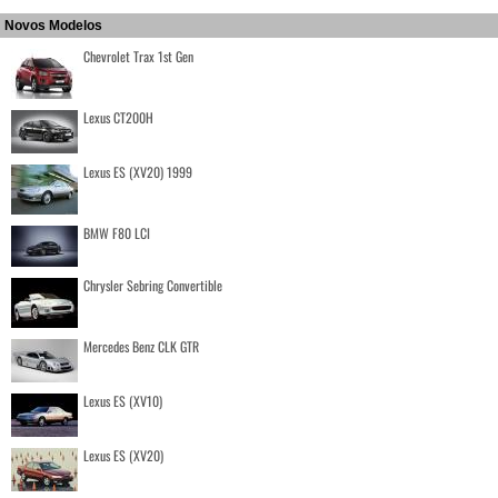
Novos Modelos
Chevrolet Trax 1st Gen
Lexus CT200H
Lexus ES (XV20) 1999
BMW F80 LCI
Chrysler Sebring Convertible
Mercedes Benz CLK GTR
Lexus ES (XV10)
Lexus ES (XV20)