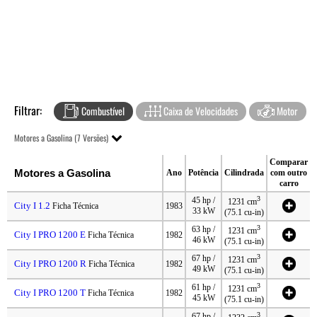
Filtrar:
Combustível
Caixa de Velocidades
Motor
Motores a Gasolina (7 Versões)
Comparar
Motores a Gasolina
Ano
Potência
Cilindrada
com outro
carro
3
45 hp /
1231 cm
City I 1.2
Ficha Técnica
1983
33 kW
(75.1 cu-in)
3
63 hp /
1231 cm
City I PRO 1200 E
Ficha Técnica
1982
46 kW
(75.1 cu-in)
3
67 hp /
1231 cm
City I PRO 1200 R
Ficha Técnica
1982
49 kW
(75.1 cu-in)
3
61 hp /
1231 cm
City I PRO 1200 T
Ficha Técnica
1982
45 kW
(75.1 cu-in)
3
67 hp /