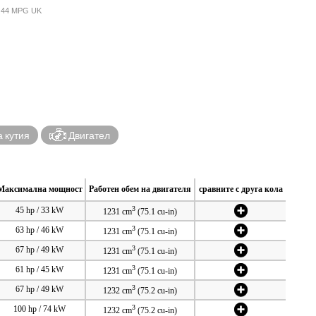
 / 44 MPG UK
 кутия
Двигател
Максимална мощност
Работен обем на двигателя
сравните с друга кола
3
45 hp / 33 kW
1231 cm
(75.1 cu-in)
3
63 hp / 46 kW
1231 cm
(75.1 cu-in)
3
67 hp / 49 kW
1231 cm
(75.1 cu-in)
3
61 hp / 45 kW
1231 cm
(75.1 cu-in)
3
67 hp / 49 kW
1232 cm
(75.2 cu-in)
3
100 hp / 74 kW
1232 cm
(75.2 cu-in)