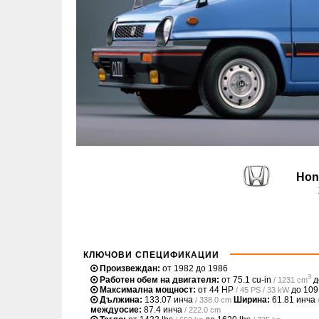
Hon
КЛЮЧОВИ СПЕЦИФИКАЦИИ
Произвеждан:
от 1982 до 1986
3
Работен обем на двигателя:
от
75.1 cu-in
д
/ 1231 cm
Максимална мощност:
от
44 HP
до
109
/ 45 PS / 33 kW
Дължина:
133.07 инча
Ширина:
61.81 инча
/ 338.0 cm
междуосие:
87.4 инча
/ 222.0 cm