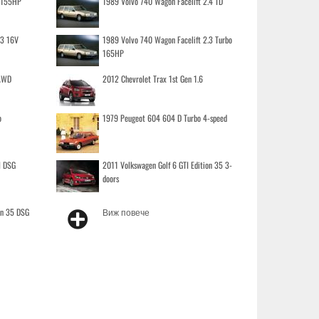
o 155HP
1989 Volvo 740 Wagon Facelift 2.4 TD
.3 16V
1989 Volvo 740 Wagon Facelift 2.3 Turbo
165HP
 AWD
2012 Chevrolet Trax 1st Gen 1.6
o
1979 Peugeot 604 604 D Turbo 4-speed
I DSG
2011 Volkswagen Golf 6 GTI Edition 35 3-
doors
on 35 DSG
Виж повече