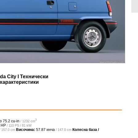
da City I Технически
характеристики
3
о
75.2 cu-in
/ 1232 cm
 HP
/ 110 PS / 81 kW
Височина:
57.87 инча
Колесна база /
/ 157.0 cm
/ 147.0 cm