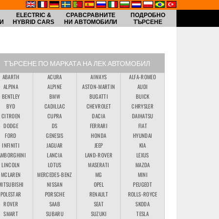
ELECTRIC &
СРАВСРАВНИТЕ
ПОДРОБНО
И
HYBRID CARS
НИ АВТОМОБИЛИ
ТЪРСЕНЕ
ТЪРСЕНЕ ПО МАРКАТА НА ЛЕК АВТОМОБИЛ
ABARTH
ACURA
AIWAYS
ALFA-ROMEO
ALPINA
ALPINE
ASTON-MARTIN
AUDI
BENTLEY
BMW
BUGATTI
BUICK
BYD
CADILLAC
CHEVROLET
CHRYSLER
CITROEN
CUPRA
DACIA
DAIHATSU
DODGE
DS
FERRARI
FIAT
FORD
GENESIS
HONDA
HYUNDAI
INFINITI
JAGUAR
JEEP
KIA
AMBORGHINI
LANCIA
LAND-ROVER
LEXUS
LINCOLN
LOTUS
MASERATI
MAZDA
MCLAREN
MERCEDES-BENZ
MG
MINI
MITSUBISHI
NISSAN
OPEL
PEUGEOT
POLESTAR
PORSCHE
RENAULT
ROLLS-ROYCE
ROVER
SAAB
SEAT
SKODA
SMART
SUBARU
SUZUKI
TESLA