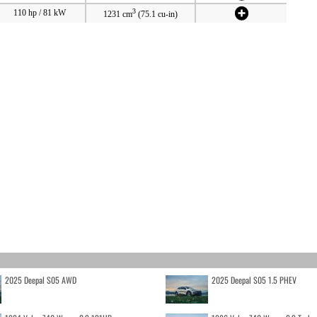
3
110 hp / 81 kW
1231 cm
(75.1 cu-in)
2025 Deepal S05 AWD
2025 Deepal S05 1.5 PHEV