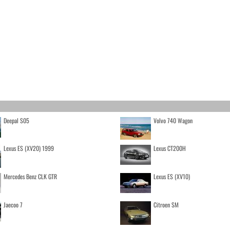
Deepal S05
Volvo 740 Wagon
Lexus ES (XV20) 1999
Lexus CT200H
Mercedes Benz CLK GTR
Lexus ES (XV10)
Jaecoo 7
Citroen SM