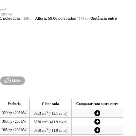
3
 cm
 / 283 kW
41 polegadas
Altura:
58.66 polegadas
Distância entre
/ 189 cm
/ 149 cm
Motor
Potência
Cilindrada
Comparar com outro carro
3
320 hp / 235 kW
6753 cm
(412.1 cu-in)
3
360 hp / 265 kW
6750 cm
(411.9 cu-in)
3
385 hp / 283 kW
6750 cm
(411.9 cu-in)