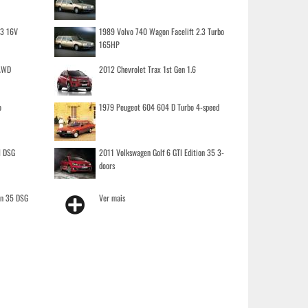
.3 16V
1989 Volvo 740 Wagon Facelift 2.3 Turbo
165HP
 AWD
2012 Chevrolet Trax 1st Gen 1.6
o
1979 Peugeot 604 604 D Turbo 4-speed
I DSG
2011 Volkswagen Golf 6 GTI Edition 35 3-
doors
on 35 DSG
Ver mais