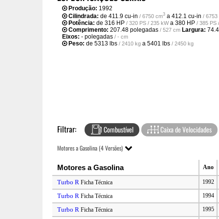
Produção:
1992
3
Cilindrada:
de
411.9 cu-in
a
412.1 cu-in
/ 6750 cm
/ 6753
Potência:
de
316 HP
a
380 HP
/ 320 PS / 235 kW
/ 385 PS
Comprimento:
207.48 polegadas
Largura:
74.
/ 527 cm
Eixos:
- polegadas
/ - cm
Peso:
de
5313 lbs
a
5401 lbs
/ 2410 kg
/ 2450 kg
Filtrar:
Combustível
Caixa de Velocidades
Motores a Gasolina (4 Versões)
Motores a Gasolina
Ano
Turbo R
1992
Ficha Técnica
Turbo R
1994
Ficha Técnica
Turbo R
1995
Ficha Técnica