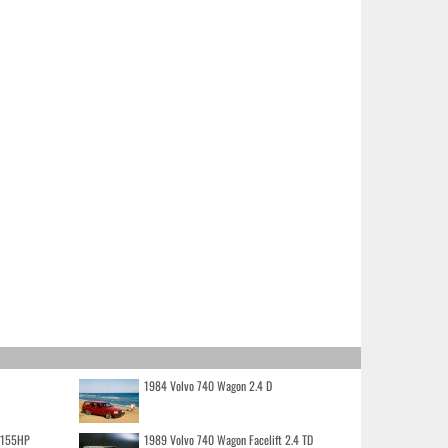
1984 Volvo 740 Wagon 2.4 D
o 155HP
1989 Volvo 740 Wagon Facelift 2.4 TD