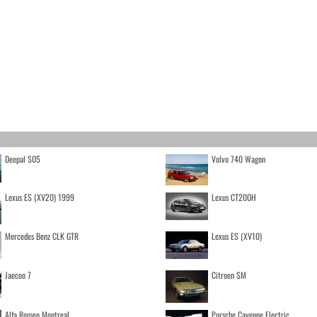
Deepal S05
Volvo 740 Wagon
Lexus ES (XV20) 1999
Lexus CT200H
Mercedes Benz CLK GTR
Lexus ES (XV10)
Jaecoo 7
Citroen SM
Alfa Romeo Montreal
Porsche Cayenne Electric