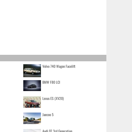
Volvo 740 Wagon Facelift
BMW F80 LCI
Lexus ES (XV20)
Jaecoo 5
Audi Q7 3rd Generation