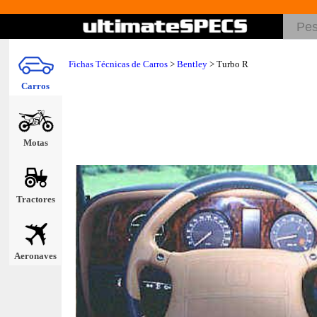
Fichas Técnicas de Carros
>
Bentley
> Turbo R
Carros
Motas
Tractores
Aeronaves