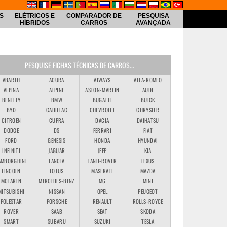
S
ELÉTRICOS E
COMPARADOR DE
PESQUISA
HÍBRIDOS
CARROS
AVANÇADA
PESQUISE FICHAS TÉCNICAS DE CARROS...
ABARTH
ACURA
AIWAYS
ALFA-ROMEO
ALPINA
ALPINE
ASTON-MARTIN
AUDI
BENTLEY
BMW
BUGATTI
BUICK
BYD
CADILLAC
CHEVROLET
CHRYSLER
CITROEN
CUPRA
DACIA
DAIHATSU
DODGE
DS
FERRARI
FIAT
FORD
GENESIS
HONDA
HYUNDAI
INFINITI
JAGUAR
JEEP
KIA
AMBORGHINI
LANCIA
LAND-ROVER
LEXUS
LINCOLN
LOTUS
MASERATI
MAZDA
MCLAREN
MERCEDES-BENZ
MG
MINI
MITSUBISHI
NISSAN
OPEL
PEUGEOT
POLESTAR
PORSCHE
RENAULT
ROLLS-ROYCE
ROVER
SAAB
SEAT
SKODA
SMART
SUBARU
SUZUKI
TESLA