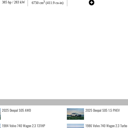
3
385 hp / 283 kW
6750 cm
(411.9 cu-in)
2025 Deepal S05 AWD
2025 Deepal S05 1.5 PHEV
1984 Volvo 740 Wagon 2.3 131HP
1986 Volvo 740 Wagon 2.3 Turb