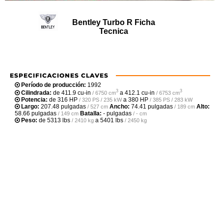
Bentley Turbo R Ficha
Tecnica
ESPECIFICACIONES CLAVES
Período de producción:
1992
3
3
Cilindrada:
de
411.9 cu-in
a
412.1 cu-in
/ 6750 cm
/ 6753 cm
Potencia:
de
316 HP
a
380 HP
/ 320 PS / 235 kW
/ 385 PS / 283 kW
Largo:
207.48 pulgadas
Ancho:
74.41 pulgadas
Alto:
/ 527 cm
/ 189 cm
58.66 pulgadas
Batalla:
- pulgadas
/ 149 cm
/ - cm
Peso:
de
5313 lbs
a
5401 lbs
/ 2410 kg
/ 2450 kg