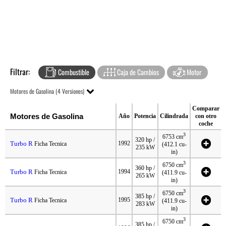
Filtrar:
Combustible
Caja de Cambios
Motor
Motores de Gasolina (4 Versiones)
Comparar
Motores de Gasolina
Año
Potencia
Cilindrada
con otro
coche
3
6753 cm
320 hp /
Turbo R
1992
Ficha Tecnica
(412.1 cu-
235 kW
in)
3
6750 cm
360 hp /
Turbo R
1994
Ficha Tecnica
(411.9 cu-
265 kW
in)
3
6750 cm
385 hp /
Turbo R
1995
Ficha Tecnica
(411.9 cu-
283 kW
in)
3
6750 cm
385 hp /