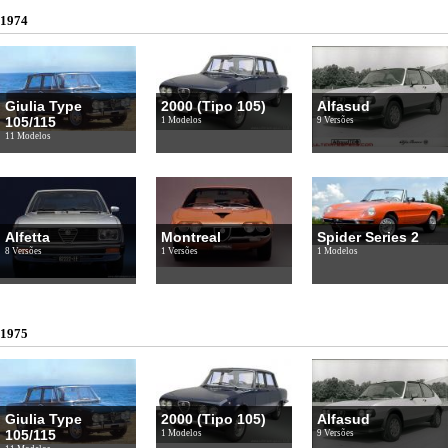
1974
Giulia Type
2000 (Tipo 105)
Alfasud
105/115
1 Modelos
9 Versões
11 Modelos
Alfetta
Montreal
Spider Series 2
8 Versões
1 Versões
1 Modelos
1975
Giulia Type
2000 (Tipo 105)
Alfasud
105/115
1 Modelos
9 Versões