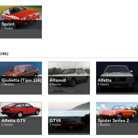
Sprint
5 Versões
1982
Giulietta (Tipo 116)
Alfasud
Alfetta
1 Modelos
9 Versões
8 Versões
Alfetta GTV
GTV6
Spider Series 2
6 Versões
2 Versões
1 Modelos