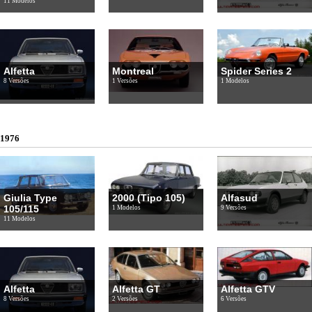
11 Modelos
Alfetta
Montreal
Spider Series 2
8 Versões
1 Versões
1 Modelos
1976
Giulia Type
2000 (Tipo 105)
Alfasud
105/115
1 Modelos
9 Versões
11 Modelos
Alfetta
Alfetta GT
Alfetta GTV
8 Versões
2 Versões
6 Versões