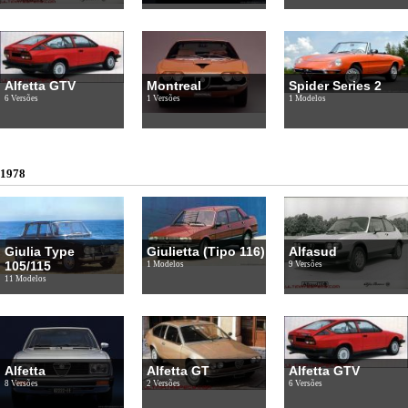
Alfetta GTV
Montreal
Spider Series 2
6 Versões
1 Versões
1 Modelos
1978
Giulia Type
Giulietta (Tipo 116)
Alfasud
105/115
1 Modelos
9 Versões
11 Modelos
Alfetta
Alfetta GT
Alfetta GTV
8 Versões
2 Versões
6 Versões