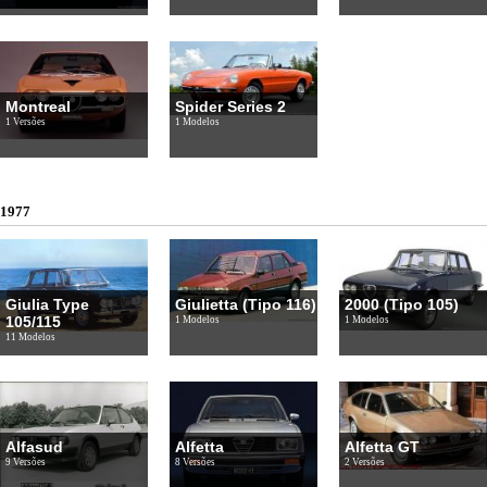
Montreal
Spider Series 2
1 Versões
1 Modelos
1977
Giulia Type
Giulietta (Tipo 116)
2000 (Tipo 105)
105/115
1 Modelos
1 Modelos
11 Modelos
Alfasud
Alfetta
Alfetta GT
9 Versões
8 Versões
2 Versões