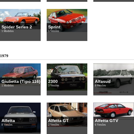
Spider Series 2
Sprint
1 Modelos
5 Versões
1979
Giulietta (Tipo 116)
2300
Alfasud
1 Modelos
3 Versões
9 Versões
Alfetta
Alfetta GT
Alfetta GTV
8 Versões
2 Versões
6 Versões