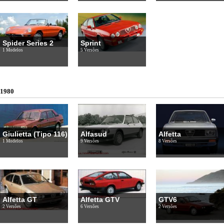
Spider Series 2
Sprint
1 Modelos
5 Versões
1980
Giulietta (Tipo 116)
Alfasud
Alfetta
1 Modelos
9 Versões
8 Versões
Alfetta GT
Alfetta GTV
GTV6
2 Versões
6 Versões
2 Versões