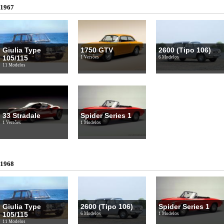
1967
Giulia Type
1750 GTV
2600 (Tipo 106)
105/115
1 Versões
6 Modelos
11 Modelos
33 Stradale
Spider Series 1
1 Versões
1 Modelos
1968
Giulia Type
2600 (Tipo 106)
Spider Series 1
105/115
6 Modelos
1 Modelos
11 Modelos