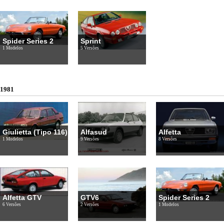
Spider Series 2
Sprint
1 Modelos
5 Versões
1981
Giulietta (Tipo 116)
Alfasud
Alfetta
1 Modelos
9 Versões
8 Versões
Alfetta GTV
GTV6
Spider Series 2
6 Versões
2 Versões
1 Modelos