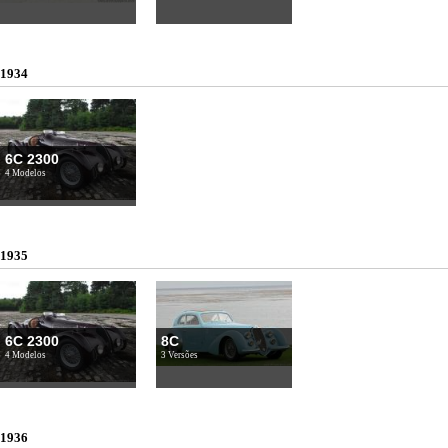
1934
6C 2300
4 Modelos
1935
6C 2300
8C
4 Modelos
3 Versões
1936