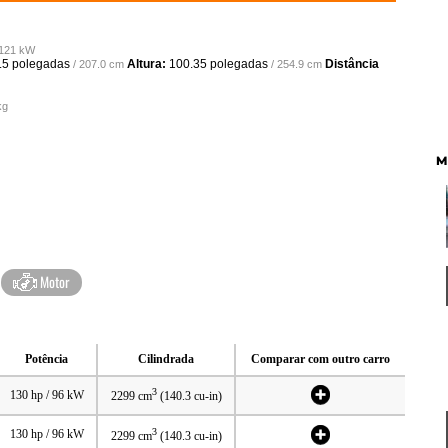
 121 kW
.5 polegadas
Altura:
100.35 polegadas
Distância
/ 207.0 cm
/ 254.9 cm
kg
M
Motor
Potência
Cilindrada
Comparar com outro carro
3
130 hp / 96 kW
2299 cm
(140.3 cu-in)
3
130 hp / 96 kW
2299 cm
(140.3 cu-in)