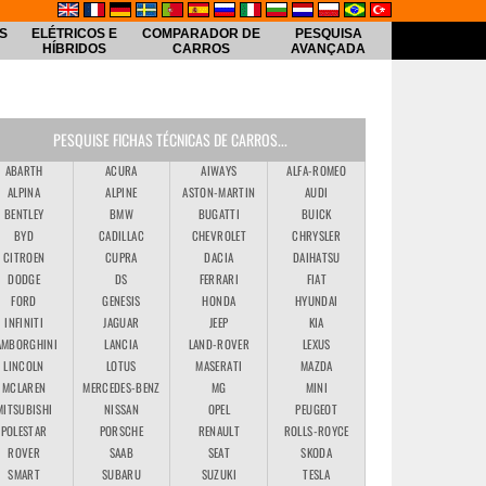
S
ELÉTRICOS E
COMPARADOR DE
PESQUISA
HÍBRIDOS
CARROS
AVANÇADA
PESQUISE FICHAS TÉCNICAS DE CARROS...
ABARTH
ACURA
AIWAYS
ALFA-ROMEO
ALPINA
ALPINE
ASTON-MARTIN
AUDI
BENTLEY
BMW
BUGATTI
BUICK
BYD
CADILLAC
CHEVROLET
CHRYSLER
CITROEN
CUPRA
DACIA
DAIHATSU
DODGE
DS
FERRARI
FIAT
FORD
GENESIS
HONDA
HYUNDAI
INFINITI
JAGUAR
JEEP
KIA
AMBORGHINI
LANCIA
LAND-ROVER
LEXUS
LINCOLN
LOTUS
MASERATI
MAZDA
MCLAREN
MERCEDES-BENZ
MG
MINI
MITSUBISHI
NISSAN
OPEL
PEUGEOT
POLESTAR
PORSCHE
RENAULT
ROLLS-ROYCE
ROVER
SAAB
SEAT
SKODA
SMART
SUBARU
SUZUKI
TESLA