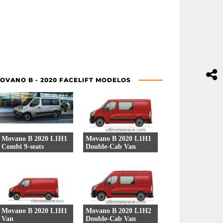
OVANO B - 2020 FACELIFT MODELOS
Movano B 2020 L1H1
Movano B 2020 L1H1
Combi 9-seats
Double-Cab Van
4 Versões
10 Versões
Movano B 2020 L1H1
Movano B 2020 L1H2
Van
Double-Cab Van