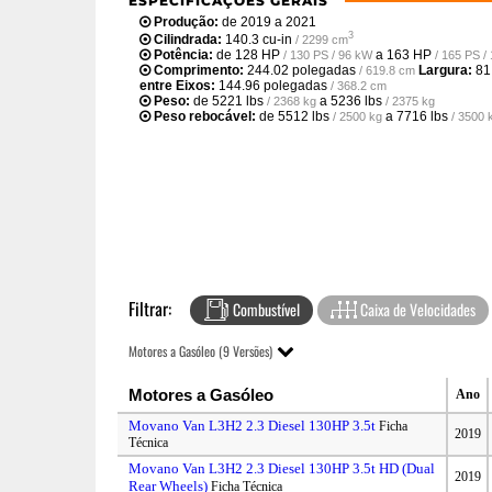
ESPECIFICAÇÕES GERAIS
Produção:
de 2019 a 2021
3
Cilindrada:
140.3 cu-in
/ 2299 cm
Potência:
de
128 HP
a
163 HP
/ 130 PS / 96 kW
/ 165 PS /
Comprimento:
244.02 polegadas
Largura:
81
/ 619.8 cm
entre Eixos:
144.96 polegadas
/ 368.2 cm
Peso:
de
5221 lbs
a
5236 lbs
/ 2368 kg
/ 2375 kg
Peso rebocável:
de
5512 lbs
a
7716 lbs
/ 2500 kg
/ 3500 
Filtrar:
Combustível
Caixa de Velocidades
Motores a Gasóleo (9 Versões)
Motores a Gasóleo
Ano
Movano Van L3H2 2.3 Diesel 130HP 3.5t
Ficha
2019
Técnica
Movano Van L3H2 2.3 Diesel 130HP 3.5t HD (Dual
2019
Rear Wheels)
Ficha Técnica