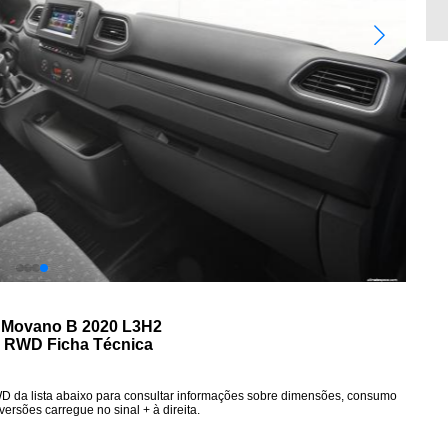
 Movano B 2020 L3H2
 RWD Ficha Técnica
da lista abaixo para consultar informações sobre dimensões, consumo
ersões carregue no sinal + à direita.