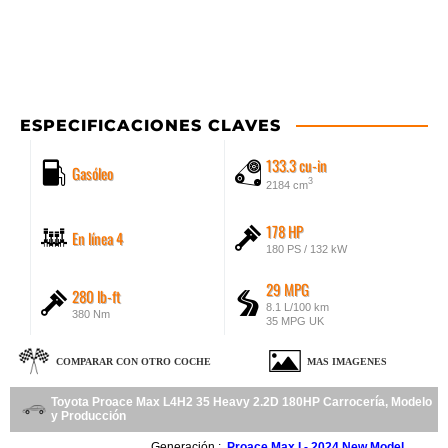
ESPECIFICACIONES CLAVES
133.3 cu-in
Gasóleo
3
2184 cm
178 HP
En línea 4
180 PS / 132 kW
29 MPG
280 lb-ft
8.1 L/100 km
380 Nm
35 MPG UK
COMPARAR CON OTRO COCHE
MAS IMAGENES
Toyota Proace Max L4H2 35 Heavy 2.2D 180HP Carrocería, Modelo
y Producción
Generación :
Proace Max I - 2024 New Model