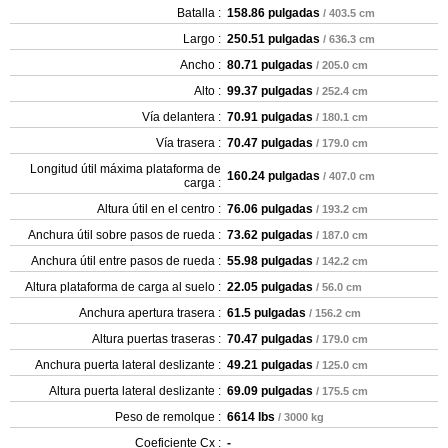
Batalla :
158.86 pulgadas
/ 403.5 cm
Largo :
250.51 pulgadas
/ 636.3 cm
Ancho :
80.71 pulgadas
/ 205.0 cm
Alto :
99.37 pulgadas
/ 252.4 cm
Vía delantera :
70.91 pulgadas
/ 180.1 cm
Vía trasera :
70.47 pulgadas
/ 179.0 cm
Longitud útil máxima plataforma de
160.24 pulgadas
/ 407.0 cm
carga :
Altura útil en el centro :
76.06 pulgadas
/ 193.2 cm
Anchura útil sobre pasos de rueda :
73.62 pulgadas
/ 187.0 cm
Anchura útil entre pasos de rueda :
55.98 pulgadas
/ 142.2 cm
Altura plataforma de carga al suelo :
22.05 pulgadas
/ 56.0 cm
Anchura apertura trasera :
61.5 pulgadas
/ 156.2 cm
Altura puertas traseras :
70.47 pulgadas
/ 179.0 cm
Anchura puerta lateral deslizante :
49.21 pulgadas
/ 125.0 cm
Altura puerta lateral deslizante :
69.09 pulgadas
/ 175.5 cm
Peso de remolque :
6614 lbs
/ 3000 kg
Coeficiente Cx :
-