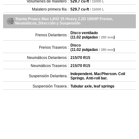
Volúmenes de maletero :
529.7 cu-ft
/ 15000 L
Malatero primera fila :
529.7 cu-ft
/ 15000 L
Toyota Proace Max L4H2 35 Heavy 2.2D 180HP Frenos,
Neumáticos, Dirección y Suspensión
Disco ventilado
Frenos Delanteros :
(
11.02 pulgadas
)
/ 280 mm
Disco
Frenos Traseros :
(
11.02 pulgadas
)
/ 280 mm
Neumáticos Delanteros :
215/70 R15
Neumáticos Traseros :
215/70 R15
Independent. MacPherson. Coil
Suspensión Delantera :
Springs. Anti-roll bar.
Suspensión Trasera :
Tubular axle, leaf springs