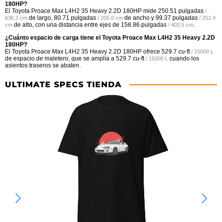
180HP?
El Toyota Proace Max L4H2 35 Heavy 2.2D 180HP mide
250.51 pulgadas
/
de largo,
80.71 pulgadas
de ancho y
99.37 pulgadas
636.3 cm
/ 205.0 cm
/ 252.4
de alto, con una distancia entre ejes de
158.86 pulgadas
.
cm
/ 403.5 cm
¿Cuánto espacio de carga tiene el Toyota Proace Max L4H2 35 Heavy 2.2D
180HP?
El Toyota Proace Max L4H2 35 Heavy 2.2D 180HP ofrece
529.7 cu-ft
/ 15000 L
de espacio de maletero, que se amplía a
529.7 cu-ft
cuando los
/ 15000 L
asientos traseros se abaten.
ULTIMATE SPECS TIENDA