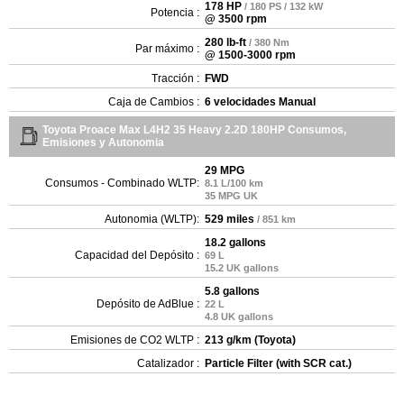
178 HP
/ 180 PS / 132 kW
Potencia :
@ 3500 rpm
280 lb-ft
/ 380 Nm
Par máximo :
@ 1500-3000 rpm
Tracción :
FWD
Caja de Cambios :
6 velocidades Manual
Toyota Proace Max L4H2 35 Heavy 2.2D 180HP Consumos,
Emisiones y Autonomia
29 MPG
Consumos - Combinado WLTP:
8.1 L/100 km
35 MPG UK
Autonomia (WLTP):
529 miles
/ 851 km
18.2 gallons
Capacidad del Depósito :
69 L
15.2 UK gallons
5.8 gallons
Depósito de AdBlue :
22 L
4.8 UK gallons
Emisiones de CO2 WLTP :
213 g/km (Toyota)
Catalizador :
Particle Filter (with SCR cat.)