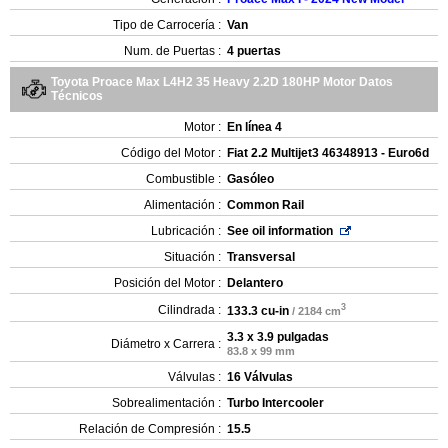
Tipo de Carrocería :
Van
Num. de Puertas :
4 puertas
Toyota Proace Max L4H2 35 Heavy 2.2D 180HP Motor Datos
Técnicos
Motor :
En línea 4
Código del Motor :
Fiat 2.2 Multijet3 46348913 - Euro6d
Combustible :
Gasóleo
Alimentación :
Common Rail
Lubricación :
See oil information
Situación :
Transversal
Posición del Motor :
Delantero
3
Cilindrada :
133.3 cu-in
/ 2184 cm
3.3 x 3.9 pulgadas
Diámetro x Carrera :
83.8 x 99 mm
Válvulas :
16 Válvulas
Sobrealimentación :
Turbo Intercooler
Relación de Compresión :
15.5