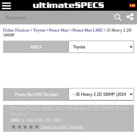
Fichas Técnicas
>
Toyota
>
Proace Max
>
Proace Max L4H2
> 35 Heavy 2.2D
180HP
MARCA
Proace Max L4H2 Versiones
Toyota Proace Max L4H2 35 Heavy 2.2D 180HP
Ficha
Tecnica
(2024 - )
- Años 2024, 2025, 2026
★★★★★
★★★★★
¿Tienes este coche? ¡Valóralo!