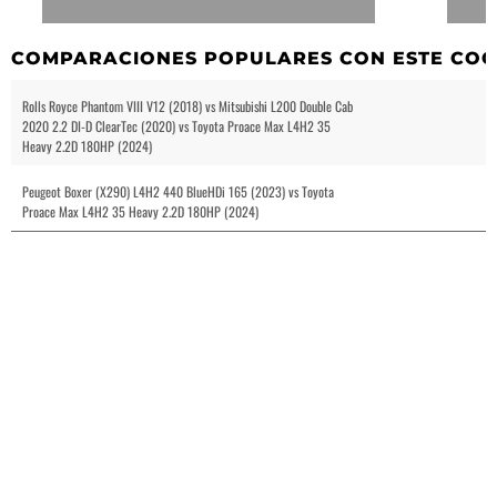
COMPARACIONES POPULARES CON ESTE CO
Rolls Royce Phantom VIII V12 (2018) vs Mitsubishi L200 Double Cab
2020 2.2 DI-D ClearTec (2020) vs Toyota Proace Max L4H2 35
Heavy 2.2D 180HP (2024)
Peugeot Boxer (X290) L4H2 440 BlueHDi 165 (2023) vs Toyota
Proace Max L4H2 35 Heavy 2.2D 180HP (2024)