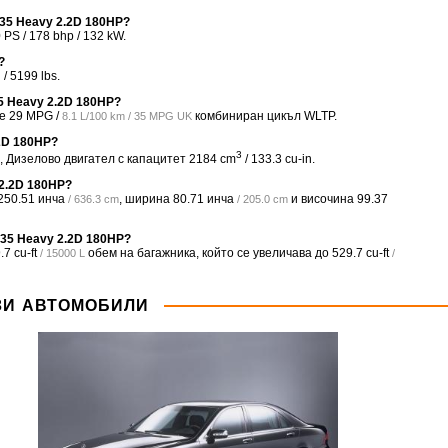
 35 Heavy 2.2D 180HP?
PS / 178 bhp / 132 kW.
?
/ 5199 lbs.
35 Heavy 2.2D 180HP?
 е
29 MPG /
комбиниран цикъл WLTP.
8.1 L/100 km / 35 MPG UK
.2D 180HP?
3
, Дизелово двигател с капацитет 2184 cm
/ 133.3 cu-in.
 2.2D 180HP?
250.51 инча
, ширина
80.71 инча
и височина
99.37
/ 636.3 cm
/ 205.0 cm
 35 Heavy 2.2D 180HP?
.7 cu-ft
обем на багажника, който се увеличава до
529.7 cu-ft
/ 15000 L
/
ЗИ АВТОМОБИЛИ