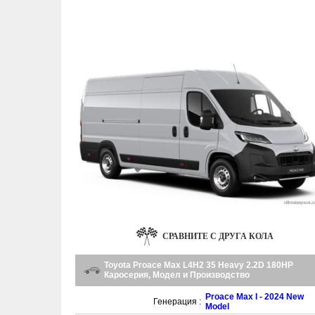
СРАВНИТЕ С ДРУГА КОЛА
Toyota Proace Max L4H2 35 Heavy 2.2D 180HP
Каросерия, Модел и Производство
Proace Max I - 2024 New
Генерация :
Model