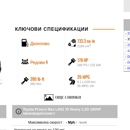
КЛЮЧОВИ СПЕЦИФИКАЦИИ
- 3
133.3 cu-in
- 3
Дизелово
- 3
3
2184 cm
- 4
- D
178 HP
Редови 4
- D
180 PS / 132 kW
- D
29 MPG
280 lb-ft
8.1 L/100 km
380 Nm
35 MPG UK
ОЩЕ СНИМКИ
Toyota Proace Max L4H2 35 Heavy 2.2D 180HP
производителност
Максимална скорост :
- Mph
/ - km/h