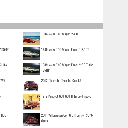
1984 Volvo 740 Wagon 2.4 D
o 155HP
1989 Volvo 740 Wagon Facelift 2.4 TD
.3 16V
1989 Volvo 740 Wagon Facelift 2.3 Turbo
165HP
 AWD
2012 Chevrolet Trax 1st Gen 1.6
o
1979 Peugeot 604 604 D Turbo 4-speed
I DSG
2011 Volkswagen Golf 6 GTI Edition 35 3-
doors