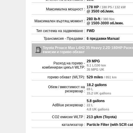
178 HP
/ 180 PS / 132 kW
Максимална мощност :
@ 3500 об./мин.
280 lb-ft
/ 380 Nm
Максимален въртящ момент :
@ 1500-3000 об./мин.
Тип система на задвижване :
FWD
Трансмисия - Предавки :
6 предавки Manual
Toyota Proace Max L4H2 35 Heavy 2.2D 180HP Разх
емисии и гориво обхват
29 MPG
Разход на гориво -
8.1 L/100 km
комбиниран цикъл WLTP:
35 MPG UK
гориво обхват (WLTP):
529 miles
/ 851 km
18.2 gallons
Обем / вместимост на
69 L
резервоар :
15.2 UK gallons
5.8 gallons
AdBlue резервоар :
22 L
4.8 UK gallons
CO2 емисии WLTP :
213 g/km (Toyota)
катализатор :
Particle Filter (with SCR cat