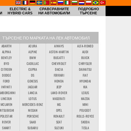
ELECTRIC &
СРАВСРАВНИТЕ
ПОДРОБНО
И
HYBRID CARS
НИ АВТОМОБИЛИ
ТЪРСЕНЕ
ТЪРСЕНЕ ПО МАРКАТА НА ЛЕК АВТОМОБИЛ
ABARTH
ACURA
AIWAYS
ALFA-ROMEO
ALPINA
ALPINE
ASTON-MARTIN
AUDI
BENTLEY
BMW
BUGATTI
BUICK
BYD
CADILLAC
CHEVROLET
CHRYSLER
CITROEN
CUPRA
DACIA
DAIHATSU
DODGE
DS
FERRARI
FIAT
FORD
GENESIS
HONDA
HYUNDAI
INFINITI
JAGUAR
JEEP
KIA
AMBORGHINI
LANCIA
LAND-ROVER
LEXUS
LINCOLN
LOTUS
MASERATI
MAZDA
MCLAREN
MERCEDES-BENZ
MG
MINI
MITSUBISHI
NISSAN
OPEL
PEUGEOT
POLESTAR
PORSCHE
RENAULT
ROLLS-ROYCE
ROVER
SAAB
SEAT
SKODA
SMART
SUBARU
SUZUKI
TESLA