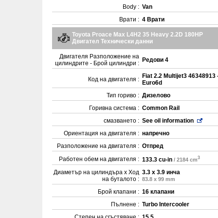
Body :
Van
Врати :
4 Врати
Toyota Proace Max L4H2 35 Heavy 2.2D 180HP
Двигател Технически данни
Двигателя Разположение на
Редови 4
цилиндрите - Брой цилиндри :
Fiat 2.2 Multijet3 46348913 
Код на двигателя :
Euro6d
Тип гориво :
Дизелово
Горивна система :
Common Rail
смазването :
See oil information
Ориентация на двигателя :
напречно
Разположение на двигателя :
Отпред
3
Работен обем на двигателя :
133.3 cu-in
/ 2184 cm
Диаметър на цилиндъра x Ход
3.3 x 3.9 инча
на буталото :
83.8 x 99 mm
Брой клапани :
16 клапани
Пълнене :
Turbo Intercooler
Степен на сгъстяване :
15.5