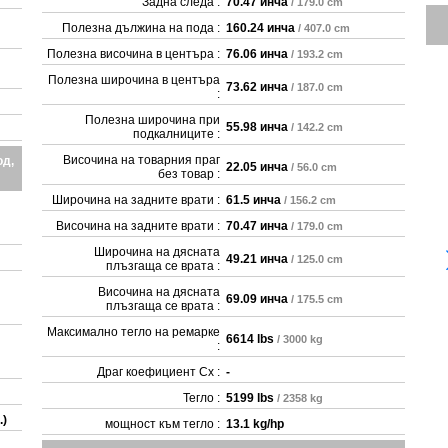
Задна следа :
70.47 инча
/ 179.0 cm
Полезна дължина на пода :
160.24 инча
/ 407.0 cm
Полезна височина в центъра :
76.06 инча
/ 193.2 cm
Полезна широчина в центъра
73.62 инча
/ 187.0 cm
:
Полезна широчина при
55.98 инча
/ 142.2 cm
подкалниците :
Височина на товарния праг
од,
22.05 инча
/ 56.0 cm
без товар :
Широчина на задните врати :
61.5 инча
/ 156.2 cm
Височина на задните врати :
70.47 инча
/ 179.0 cm
Широчина на дясната
49.21 инча
/ 125.0 cm
плъзгаща се врата :
Височина на дясната
69.09 инча
/ 175.5 cm
плъзгаща се врата :
Максимално тегло на ремарке
6614 lbs
/ 3000 kg
:
Драг коефициент Cx :
-
Тегло :
5199 lbs
/ 2358 kg
.)
мощност към тегло :
13.1 kg/hp