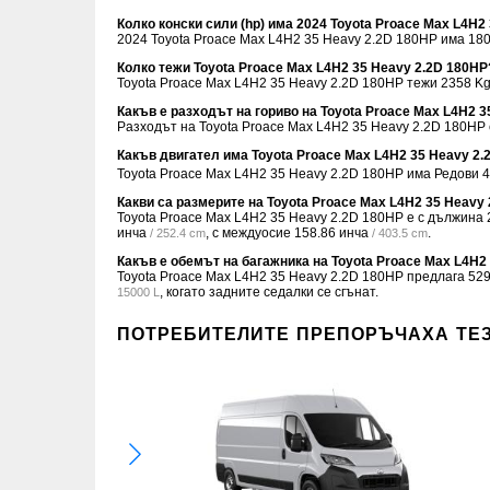
Колко конски сили (hp) има 2024 Toyota Proace Max L4H2
2024 Toyota Proace Max L4H2 35 Heavy 2.2D 180HP има 180 
Колко тежи Toyota Proace Max L4H2 35 Heavy 2.2D 180HP
Toyota Proace Max L4H2 35 Heavy 2.2D 180HP тежи 2358 Kg 
Какъв е разходът на гориво на Toyota Proace Max L4H2 
Разходът на Toyota Proace Max L4H2 35 Heavy 2.2D 180HP
Какъв двигател има Toyota Proace Max L4H2 35 Heavy 2
Toyota Proace Max L4H2 35 Heavy 2.2D 180HP има Редови 4
Какви са размерите на Toyota Proace Max L4H2 35 Heavy
Toyota Proace Max L4H2 35 Heavy 2.2D 180HP е с дължина
инча
, с междуосие
158.86 инча
.
/ 252.4 cm
/ 403.5 cm
Какъв е обемът на багажника на Toyota Proace Max L4H2
Toyota Proace Max L4H2 35 Heavy 2.2D 180HP предлага
529
, когато задните седалки се сгънат.
15000 L
ПОТРЕБИТЕЛИТЕ ПРЕПОРЪЧАХА ТЕ