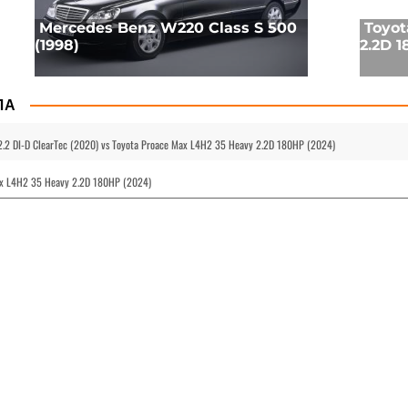
Mercedes Benz W220 Class S 500
Toyot
(1998)
2.2D 1
ЛА
 2.2 DI-D ClearTec (2020) vs Toyota Proace Max L4H2 35 Heavy 2.2D 180HP (2024)
ax L4H2 35 Heavy 2.2D 180HP (2024)