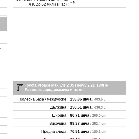
Ускорение от място до 100 км/
- s
ч (0 до 62 мили в час) :
-
Toyota Proace Max L4H2 35 Heavy 2.2D 180HP
Размери, аеродинамика и тегло
Колесна база / междуосие :
158.86 инча
/ 403.5 cm
Дължина :
250.51 инча
/ 636.3 cm
Ширина :
80.71 инча
/ 205.0 cm
Височина :
99.37 инча
/ 252.4 cm
Предна следа :
70.91 инча
/ 180.1 cm