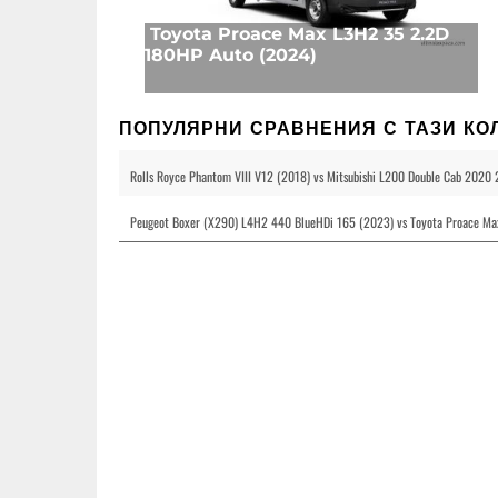
Toyota Proace Max L3H2 35 2.2D
180HP Auto (2024)
ПОПУЛЯРНИ СРАВНЕНИЯ С ТАЗИ КО
Rolls Royce Phantom VIII V12 (2018) vs Mitsubishi L200 Double Cab 2020
Peugeot Boxer (X290) L4H2 440 BlueHDi 165 (2023) vs Toyota Proace M