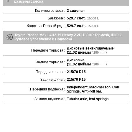
размеры салона
Количество мест :
2 сиденья
Багажник :
529.7 cu-ft
/ 15000 L
багажник Первый ряд :
529.7 cu-ft
/ 15000 L
Toyota Proace Max L4H2 35 Heavy 2.2D 180HP Тормоза, Шины,
Рулевое управление и Подвеска
Дисковые вентилируемые
Передние тормоза :
(
11.02 дюймы
)
/ 280 mm
Дисковые
Задние тормоза :
(
11.02 дюймы
)
/ 280 mm
Передние шины :
215/70 R15
Задние шины :
215/70 R15
Independent. MacPherson. Coil
Передняя подвеска :
Springs. Anti-roll bar.
Зажняя подвеска :
Tubular axle, leaf springs