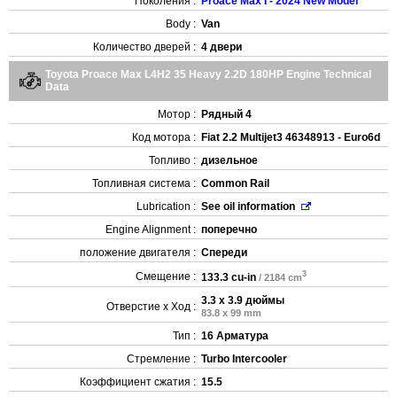
Поколения :
Proace Max I - 2024 New Model
Body :
Van
Количество дверей :
4 двери
Toyota Proace Max L4H2 35 Heavy 2.2D 180HP Engine Technical
Data
Мотор :
Рядный 4
Код мотора :
Fiat 2.2 Multijet3 46348913 - Euro6d
Топливо :
дизельное
Топливная система :
Common Rail
Lubrication :
See oil information
Engine Alignment :
поперечно
положение двигателя :
Спереди
3
Смещение :
133.3 cu-in
/ 2184 cm
3.3 x 3.9 дюймы
Отверстие x Ход :
83.8 x 99 mm
Тип :
16 Арматура
Стремление :
Turbo Intercooler
Коэффициент сжатия :
15.5