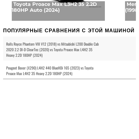
Toyota Proace Max L3H2 35 2.2D
Merc
180HP Auto (2024)
(1998
ПОПУЛЯРНЫЕ СРАВНЕНИЯ С ЭТОЙ МАШИНОЙ
Rolls Royce Phantom VIII V12 (2018) vs Mitsubishi L200 Double Cab
2020 2.2 DI-D ClearTec (2020) vs Toyota Proace Max L4H2 35
Heavy 2.2D 180HP (2024)
Peugeot Boxer (X290) L4H2 440 BlueHDi 165 (2023) vs Toyota
Proace Max L4H2 35 Heavy 2.2D 180HP (2024)