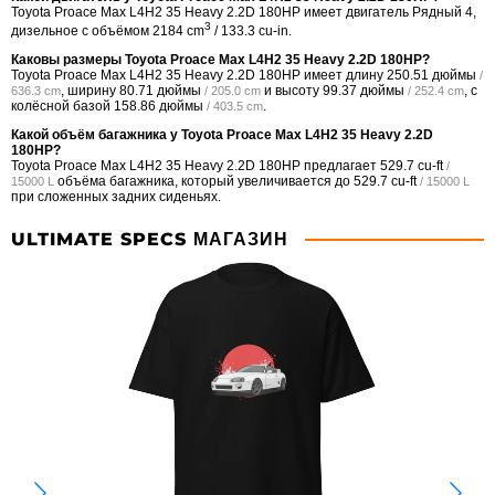
Toyota Proace Max L4H2 35 Heavy 2.2D 180HP имеет двигатель Рядный 4,
3
дизельное с объёмом 2184 cm
/ 133.3 cu-in.
Каковы размеры Toyota Proace Max L4H2 35 Heavy 2.2D 180HP?
Toyota Proace Max L4H2 35 Heavy 2.2D 180HP имеет длину
250.51 дюймы
/
, ширину
80.71 дюймы
и высоту
99.37 дюймы
, с
636.3 cm
/ 205.0 cm
/ 252.4 cm
колёсной базой
158.86 дюймы
.
/ 403.5 cm
Какой объём багажника у Toyota Proace Max L4H2 35 Heavy 2.2D
180HP?
Toyota Proace Max L4H2 35 Heavy 2.2D 180HP предлагает
529.7 cu-ft
/
объёма багажника, который увеличивается до
529.7 cu-ft
15000 L
/ 15000 L
при сложенных задних сиденьях.
ULTIMATE SPECS МАГАЗИН