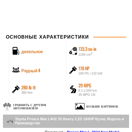
ОСНОВНЫЕ ХАРАКТЕРИСТИКИ
133.3 cu-in
дизельное
3
2184 cm
178 HP
Рядный 4
180 PS / 132 kW
29 MPG
280 lb-ft
8.1 L/100 km
380 Nm
35 MPG UK
СРАВНИТЬ С ДРУГИМ
БОЛЬШЕ КАРТИНОК
АВТОМОБИЛЕМ
Toyota Proace Max L4H2 35 Heavy 2.2D 180HP Кузов, Модель и
Производство