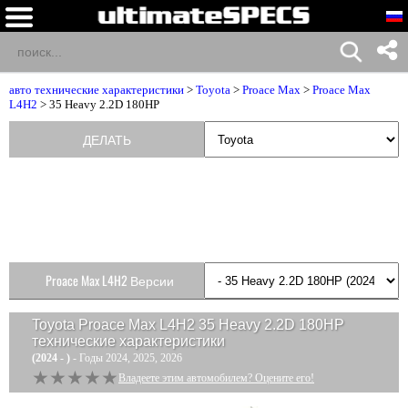
авто технические характеристики
>
Toyota
>
Proace Max
>
Proace Max
L4H2
> 35 Heavy 2.2D 180HP
ДЕЛАТЬ
Proace Max L4H2 Версии
Toyota Proace Max L4H2 35 Heavy 2.2D 180HP
технические характеристики
(2024 - )
- Годы 2024, 2025, 2026
★★★★★
★★★★★
Владеете этим автомобилем? Оцените его!