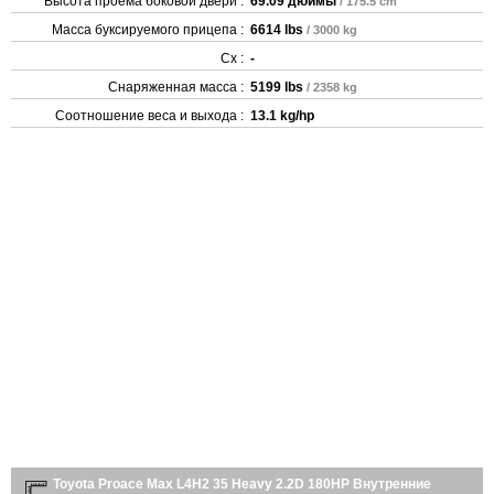
Высота проема боковой двери :
69.09 дюймы
/ 175.5 cm
Масса буксируемого прицепа :
6614 lbs
/ 3000 kg
Cx :
-
Снаряженная масса :
5199 lbs
/ 2358 kg
Соотношение веса и выхода :
13.1 kg/hp
Toyota Proace Max L4H2 35 Heavy 2.2D 180HP Внутренние