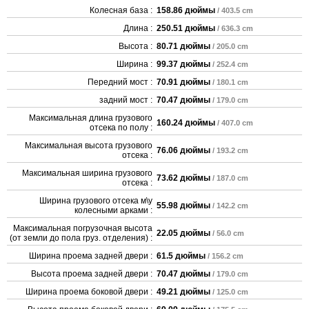
Колесная база :
158.86 дюймы
/ 403.5 cm
Длина :
250.51 дюймы
/ 636.3 cm
Высота :
80.71 дюймы
/ 205.0 cm
Ширина :
99.37 дюймы
/ 252.4 cm
Передний мост :
70.91 дюймы
/ 180.1 cm
задний мост :
70.47 дюймы
/ 179.0 cm
Максимальная длина грузового
160.24 дюймы
/ 407.0 cm
отсека по полу :
Максимальная высота грузового
76.06 дюймы
/ 193.2 cm
отсека :
Максимальная ширина грузового
73.62 дюймы
/ 187.0 cm
отсека :
Ширина грузового отсека м\у
55.98 дюймы
/ 142.2 cm
колесными арками :
Максимальная погрузочная высота
22.05 дюймы
/ 56.0 cm
(от земли до пола груз. отделения) :
Ширина проема задней двери :
61.5 дюймы
/ 156.2 cm
Высота проема задней двери :
70.47 дюймы
/ 179.0 cm
Ширина проема боковой двери :
49.21 дюймы
/ 125.0 cm