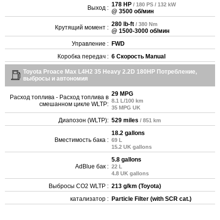
178 HP
/ 180 PS / 132 kW
Выход :
@ 3500 об/мин
280 lb-ft
/ 380 Nm
Крутящий момент :
@ 1500-3000 об/мин
Управление :
FWD
Коробка передач :
6 Скорость Manual
Toyota Proace Max L4H2 35 Heavy 2.2D 180HP Потребление,
выбросы и автономия
29 MPG
Расход топлива - Расход топлива в
8.1 L/100 km
смешанном цикле WLTP:
35 MPG UK
Диапозон (WLTP):
529 miles
/ 851 km
18.2 gallons
Вместимость бака :
69 L
15.2 UK gallons
5.8 gallons
AdBlue бак :
22 L
4.8 UK gallons
Выбросы CO2 WLTP :
213 g/km (Toyota)
катализатор :
Particle Filter (with SCR cat.)