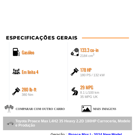
ESPECIFICAÇÕES GERAIS
133.3 cu-in
Gasóleo
3
2184 cm
178 HP
Em linha 4
180 PS / 132 kW
29 MPG
280 lb-ft
8.1 L/100 km
380 Nm
35 MPG UK
COMPARAR COM OUTRO CARRO
MAIS IMAGENS
Toyota Proace Max L4H2 35 Heavy 2.2D 180HP Carroceria, Modelo
e Produção
Geração :
Proace Max I - 2024 New Model