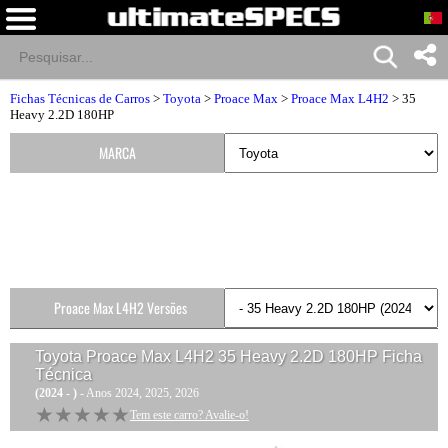
Fichas Técnicas de Carros
>
Toyota
>
Proace Max
>
Proace Max L4H2
> 35
Heavy 2.2D 180HP
MARCA
Proace Max L4H2 Versões
Toyota Proace Max L4H2 35 Heavy 2.2D 180HP
Ficha
Técnica
(2024 - )
- Anos 2024, 2025, 2026
★★★★★
★★★★★
Tem este carro? Avalie-o!