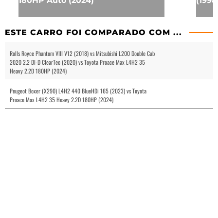
180HP Auto (2024)
(1998
ESTE CARRO FOI COMPARADO COM ...
Rolls Royce Phantom VIII V12 (2018) vs Mitsubishi L200 Double Cab
2020 2.2 DI-D ClearTec (2020) vs Toyota Proace Max L4H2 35
Heavy 2.2D 180HP (2024)
Peugeot Boxer (X290) L4H2 440 BlueHDi 165 (2023) vs Toyota
Proace Max L4H2 35 Heavy 2.2D 180HP (2024)