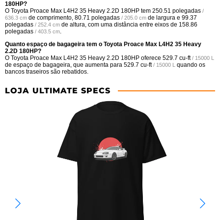
180HP?
O Toyota Proace Max L4H2 35 Heavy 2.2D 180HP tem
250.51 polegadas
/
de comprimento,
80.71 polegadas
de largura e
99.37
636.3 cm
/ 205.0 cm
polegadas
de altura, com uma distância entre eixos de
158.86
/ 252.4 cm
polegadas
.
/ 403.5 cm
Quanto espaço de bagageira tem o Toyota Proace Max L4H2 35 Heavy
2.2D 180HP?
O Toyota Proace Max L4H2 35 Heavy 2.2D 180HP oferece
529.7 cu-ft
/ 15000 L
de espaço de bagageira, que aumenta para
529.7 cu-ft
quando os
/ 15000 L
bancos traseiros são rebatidos.
LOJA ULTIMATE SPECS