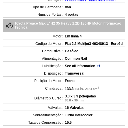
Tipo de Carroceria :
Van
Num. de Portas :
4 portas
Toyota Proace Max L4H2 35 Heavy 2.2D 180HP Motor Informação
Técnica
Motor :
Em linha 4
Código de Motor :
Fiat 2.2 Multijet3 46348913 - Euro6d
Combustível :
Gasóleo
Alimentação :
Common Rail
Lubrificação :
See oil information
Disposição :
Transversal
Posição do Motor :
Frente
3
Cilindrada :
133.3 cu-in
/ 2184 cm
3.3 x 3.9 polegadas
Diâmetro x Curso :
83.8 x 99 mm
Válvulas :
16 Válvulas
Sobrealimentação :
Turbo Intercooler
Taxa de Compressão :
15.5