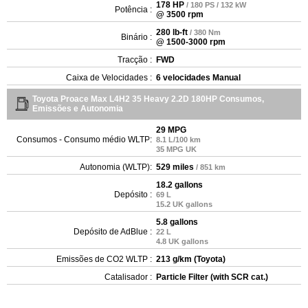
178 HP
/ 180 PS / 132 kW
Potência :
@ 3500 rpm
280 lb-ft
/ 380 Nm
Binário :
@ 1500-3000 rpm
Tracção :
FWD
Caixa de Velocidades :
6 velocidades Manual
Toyota Proace Max L4H2 35 Heavy 2.2D 180HP Consumos,
Emissões e Autonomia
29 MPG
Consumos - Consumo médio WLTP:
8.1 L/100 km
35 MPG UK
Autonomia (WLTP):
529 miles
/ 851 km
18.2 gallons
Depósito :
69 L
15.2 UK gallons
5.8 gallons
Depósito de AdBlue :
22 L
4.8 UK gallons
Emissões de CO2 WLTP :
213 g/km (Toyota)
Catalisador :
Particle Filter (with SCR cat.)