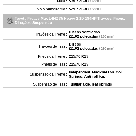
Mala :
529.7 cu-ft
/ 15000 L
Mala primeira fila :
529.7 cu-ft
/ 15000 L
Toyota Proace Max L4H2 35 Heavy 2.2D 180HP Travões, Pneus,
Direção e Suspensão
Discos Ventilados
Travões da Frente :
(
11.02 polegadas
)
/ 280 mm
Discos
Travões de Trás :
(
11.02 polegadas
)
/ 280 mm
Pneus da Frente :
215/70 R15
Pneus de Trás :
215/70 R15
Independent. MacPherson. Coil
Suspensão da Frente :
Springs. Anti-roll bar.
Suspensão de Trás :
Tubular axle, leaf springs