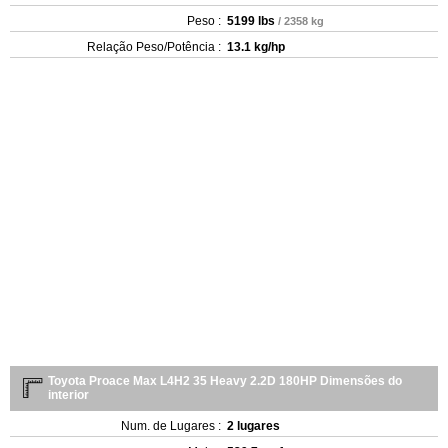
Peso :
5199 lbs
/ 2358 kg
Relação Peso/Potência :
13.1 kg/hp
Toyota Proace Max L4H2 35 Heavy 2.2D 180HP Dimensões do
interior
Num. de Lugares :
2 lugares