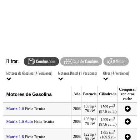
Filtrar:
Combustible
Caja de Cambios
Motor
Motores de Gasolina (4 Versiones)
Motores Diesel (1 Versiones)
Otros (4 Versiones)
Comparar
Motores de Gasolina
Año
Potencia
Cilindrada
con otro
coche
3
103 hp /
1599 cm
Matrix 1.6
Ficha Tecnica
2008
76 kW
(97.6 cu-in)
3
103 hp /
1599 cm
Matrix 1.6 Auto
Ficha Tecnica
2008
76 kW
(97.6 cu-in)
3
1795 cm
122 hp /
Matrix 1.8
2008
Ficha Tecnica
(109.5 cu-
90 kW