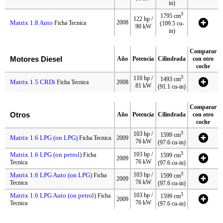
in)
3
1795 cm
122 hp /
Matrix 1.8 Auto
2008
Ficha Tecnica
(109.5 cu-
90 kW
in)
Comparar
Motores Diesel
Año
Potencia
Cilindrada
con otro
coche
3
110 hp /
1493 cm
Matrix 1.5 CRDi
Ficha Tecnica
2008
81 kW
(91.1 cu-in)
Comparar
Otros
Año
Potencia
Cilindrada
con otro
coche
3
103 hp /
1599 cm
Matrix 1.6 LPG (on LPG)
Ficha Tecnica
2009
76 kW
(97.6 cu-in)
3
Matrix 1.6 LPG (on petrol)
103 hp /
Ficha
1599 cm
2009
76 kW
Tecnica
(97.6 cu-in)
3
Matrix 1.6 LPG Auto (on LPG)
103 hp /
Ficha
1599 cm
2009
76 kW
Tecnica
(97.6 cu-in)
3
Matrix 1.6 LPG Auto (on petrol)
103 hp /
Ficha
1599 cm
2009
76 kW
Tecnica
(97.6 cu-in)