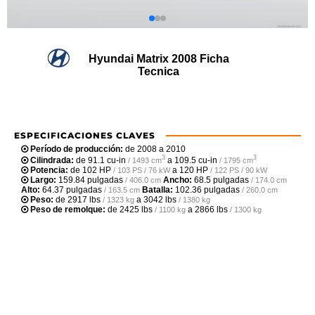
Hyundai Matrix 2008 Ficha
Tecnica
ESPECIFICACIONES CLAVES
Período de producción:
de 2008 a 2010
3
3
Cilindrada:
de
91.1 cu-in
a
109.5 cu-in
/ 1493 cm
/ 1795 cm
Potencia:
de
102 HP
a
120 HP
/ 103 PS / 76 kW
/ 122 PS / 90 kW
Largo:
159.84 pulgadas
Ancho:
68.5 pulgadas
/ 406.0 cm
/ 174.0 cm
Alto:
64.37 pulgadas
Batalla:
102.36 pulgadas
/ 163.5 cm
/ 260.0 cm
Peso:
de
2917 lbs
a
3042 lbs
/ 1323 kg
/ 1380 kg
Peso de remolque:
de
2425 lbs
a
2866 lbs
/ 1100 kg
/ 1300 kg