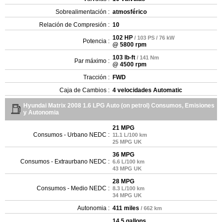
Sobrealimentación :
atmosférico
Relación de Compresión :
10
102 HP
/ 103 PS / 76 kW
Potencia :
@ 5800 rpm
103 lb-ft
/ 141 Nm
Par máximo :
@ 4500 rpm
Tracción :
FWD
Caja de Cambios :
4 velocidades Automatic
Hyundai Matrix 2008 1.6 LPG Auto (on petrol) Consumos, Emisiones
y Autonomia
21 MPG
Consumos - Urbano NEDC :
11.1 L/100 km
25 MPG UK
36 MPG
Consumos - Extraurbano NEDC :
6.6 L/100 km
43 MPG UK
28 MPG
Consumos - Medio NEDC :
8.3 L/100 km
34 MPG UK
Autonomia :
411 miles
/ 662 km
14.5 gallons