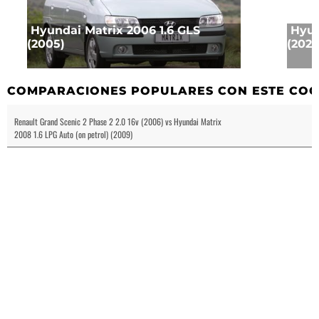
Hyundai Matrix 2006 1.6 GLS
Hyun
(2005)
(2024
COMPARACIONES POPULARES CON ESTE CO
Renault Grand Scenic 2 Phase 2 2.0 16v (2006) vs Hyundai Matrix
2008 1.6 LPG Auto (on petrol) (2009)