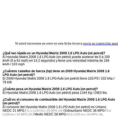
Si usted encuentra un error en esta ficha técnica
envíe su corrección aquí
¿Qué tan rápido es un Hyundai Matrix 2008 1.6 LPG Auto (on petrol)?
El Hyundai Matrix 2008 1.6 LPG Auto (on petrol) puede acelerar de 0 a 100
km/h (0 a 62 mph) en 14.2 segundos y tiene una velocidad máxima de 166
km/h / 103 mph.
¿Cuántos caballos de fuerza (hp) tiene un 2009 Hyundai Matrix 2008 1.6
LPG Auto (on petrol)?
El 2009 Hyundai Matrix 2008 1.6 LPG Auto (on petrol) tiene 103 PS / 102 bhp /
76 kW.
¿Cuánto pesa un Hyundai Matrix 2008 1.6 LPG Auto (on petrol)?
El Hyundai Matrix 2008 1.6 LPG Auto (on petrol) pesa 1344 Kg / 2963 lbs.
¿Cuál es el consumo de combustible del Hyundai Matrix 2008 1.6 LPG Auto
(on petrol)?
El consumo del Hyundai Matrix 2008 1.6 LPG Auto (on petrol) es Urbano
NEDC
21 MPG /
/ Extraurbano NEDC
36 MPG /
11.1 L/100 km / 25 MPG UK
6.6
/ Medio NEDC
28 MPG /
.
L/100 km / 43 MPG UK
8.3 L/100 km / 34 MPG UK