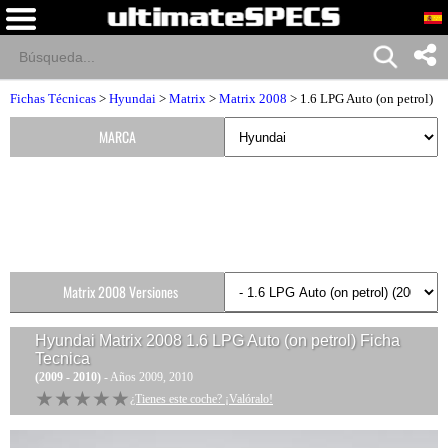
Fichas Técnicas
>
Hyundai
>
Matrix
>
Matrix 2008
> 1.6 LPG Auto (on petrol)
MARCA
Matrix 2008 Versiones
Hyundai Matrix 2008 1.6 LPG Auto (on petrol)
Ficha
Tecnica
(2009 - 2010)
- Años 2009, 2010
★★★★★
★★★★★
¿Tienes este coche? ¡Valóralo!