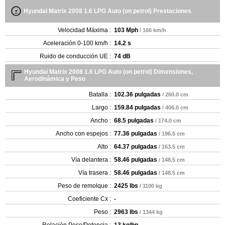
Hyundai Matrix 2008 1.6 LPG Auto (on petrol) Prestaciones
Velocidad Máxima :
103 Mph
/ 166 km/h
Aceleración 0-100 km/h :
14.2 s
Ruido de conducción UE :
74 dB
Hyundai Matrix 2008 1.6 LPG Auto (on petrol) Dimensiones,
Aerodinámica y Peso
Batalla :
102.36 pulgadas
/ 260.0 cm
Largo :
159.84 pulgadas
/ 406.0 cm
Ancho :
68.5 pulgadas
/ 174.0 cm
Ancho con espejos :
77.36 pulgadas
/ 196.5 cm
Alto :
64.37 pulgadas
/ 163.5 cm
Vía delantera :
58.46 pulgadas
/ 148.5 cm
Vía trasera :
58.46 pulgadas
/ 148.5 cm
Peso de remolque :
2425 lbs
/ 1100 kg
Coeficiente Cx :
-
Peso :
2963 lbs
/ 1344 kg