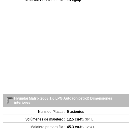
Relación Peso/Potencia :
13 kg/hp
Hyundai Matrix 2008 1.6 LPG Auto (on petrol) Dimensiones
interiores
Num. de Plazas :
5 asientos
Volúmenes de maletero :
12.5 cu-ft
/ 354 L
Malatero primera fila :
45.3 cu-ft
/ 1284 L