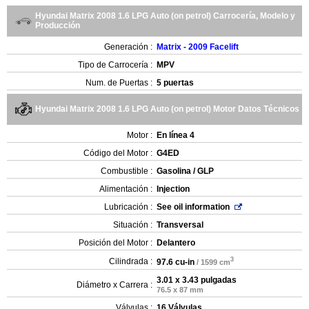
Hyundai Matrix 2008 1.6 LPG Auto (on petrol) Carrocería, Modelo y
Producción
Generación :
Matrix - 2009 Facelift
Tipo de Carrocería :
MPV
Num. de Puertas :
5 puertas
Hyundai Matrix 2008 1.6 LPG Auto (on petrol) Motor Datos Técnicos
Motor :
En línea 4
Código del Motor :
G4ED
Combustible :
Gasolina / GLP
Alimentación :
Injection
Lubricación :
See oil information
Situación :
Transversal
Posición del Motor :
Delantero
3
Cilindrada :
97.6 cu-in
/ 1599 cm
3.01 x 3.43 pulgadas
Diámetro x Carrera :
76.5 x 87 mm
Válvulas :
16 Válvulas