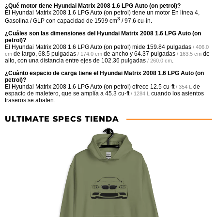
¿Qué motor tiene Hyundai Matrix 2008 1.6 LPG Auto (on petrol)?
El Hyundai Matrix 2008 1.6 LPG Auto (on petrol) tiene un motor En línea 4,
3
Gasolina / GLP con capacidad de 1599 cm
/ 97.6 cu-in.
¿Cuáles son las dimensiones del Hyundai Matrix 2008 1.6 LPG Auto (on
petrol)?
El Hyundai Matrix 2008 1.6 LPG Auto (on petrol) mide
159.84 pulgadas
/ 406.0
de largo,
68.5 pulgadas
de ancho y
64.37 pulgadas
de
cm
/ 174.0 cm
/ 163.5 cm
alto, con una distancia entre ejes de
102.36 pulgadas
.
/ 260.0 cm
¿Cuánto espacio de carga tiene el Hyundai Matrix 2008 1.6 LPG Auto (on
petrol)?
El Hyundai Matrix 2008 1.6 LPG Auto (on petrol) ofrece
12.5 cu-ft
de
/ 354 L
espacio de maletero, que se amplía a
45.3 cu-ft
cuando los asientos
/ 1284 L
traseros se abaten.
ULTIMATE SPECS TIENDA