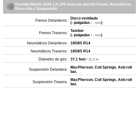
Hyundai Matrix 2008 1.6 LPG Auto (on petrol) Frenos, Neumáticos,
Dirección y Suspensión
Disco ventilado
Frenos Delanteros :
(
- pulgadas
)
/ - mm
Tambor
Frenos Traseros :
(
- pulgadas
)
/ - mm
Neumáticos Delanteros :
185/65 R14
Neumáticos Traseros :
185/65 R14
Diámetro de giro :
37.1 feet
/ 11.3 m
MacPherson. Coil Springs. Anti-roll
Suspensión Delantera :
bar.
MacPherson. Coil Springs. Anti-roll
Suspensión Trasera :
bar.