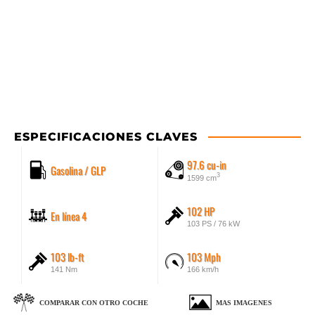
ESPECIFICACIONES CLAVES
97.6 cu-in
Gasolina / GLP
3
1599 cm
102 HP
En línea 4
103 PS / 76 kW
103 lb-ft
103 Mph
141 Nm
166 km/h
COMPARAR CON OTRO COCHE
MAS IMAGENES