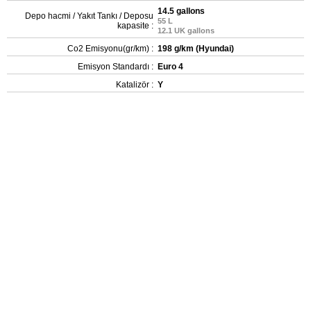
14.5 gallons
Depo hacmi / Yakıt Tankı / Deposu
55 L
kapasite :
12.1 UK gallons
Co2 Emisyonu(gr/km) :
198 g/km (Hyundai)
Emisyon Standardı :
Euro 4
Katalizör :
Y