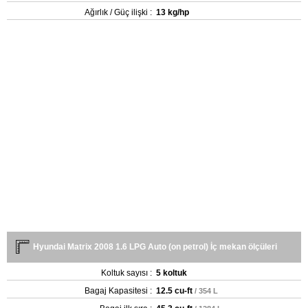
Ağırlık / Güç ilişki :
13 kg/hp
Hyundai Matrix 2008 1.6 LPG Auto (on petrol) İç mekan ölçüleri
Koltuk sayısı :
5 koltuk
Bagaj Kapasitesi :
12.5 cu-ft
/ 354 L