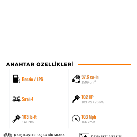
ANAHTAR ÖZELLIKLERI
97.6 cu-in
Benzin / LPG
3
1599 cm
102 HP
Sıralı 4
103 PS / 76 kW
103 lb-ft
103 Mph
141 Nm
166 km/h
KARŞILAŞTIR BAŞKA BIR ARABA
DAHA FAZLA RESIM