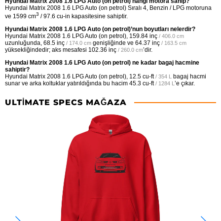
Hyundai Matrix 2008 1.6 LPG Auto (on petrol) hangi motora sahip?
Hyundai Matrix 2008 1.6 LPG Auto (on petrol) Sıralı 4, Benzin / LPG motoruna
3
ve 1599 cm
/ 97.6 cu-in kapasitesine sahiptir.
Hyundai Matrix 2008 1.6 LPG Auto (on petrol)’nun boyutları nelerdir?
Hyundai Matrix 2008 1.6 LPG Auto (on petrol),
159.84 inç
/ 406.0 cm
uzunluğunda,
68.5 inç
genişliğinde ve
64.37 inç
/ 174.0 cm
/ 163.5 cm
yüksekliğindedir; aks mesafesi
102.36 inç
’dir.
/ 260.0 cm
Hyundai Matrix 2008 1.6 LPG Auto (on petrol) ne kadar bagaj hacmine
sahiptir?
Hyundai Matrix 2008 1.6 LPG Auto (on petrol),
12.5 cu-ft
bagaj hacmi
/ 354 L
sunar ve arka koltuklar yatırıldığında bu hacim
45.3 cu-ft
’e çıkar.
/ 1284 L
ULTIMATE SPECS MAĞAZA