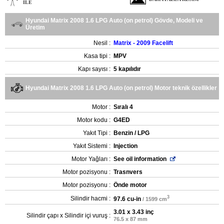
ILE
Hyundai Matrix 2008 1.6 LPG Auto (on petrol) Gövde, Modeli ve
Üretim
Nesil :
Matrix - 2009 Facelift
Kasa tipi :
MPV
Kapı sayısı :
5 kapılıdır
Hyundai Matrix 2008 1.6 LPG Auto (on petrol) Motor teknik özellikler
Motor :
Sıralı 4
Motor kodu :
G4ED
Yakıt Tipi :
Benzin / LPG
Yakıt Sistemi :
Injection
Motor Yağları :
See oil information
Motor pozisyonu :
Trasnvers
Motor pozisyonu :
Önde motor
3
Silindir hacmi :
97.6 cu-in
/ 1599 cm
3.01 x 3.43 inç
Silindir çapı x Silindir içi vuruş :
76.5 x 87 mm