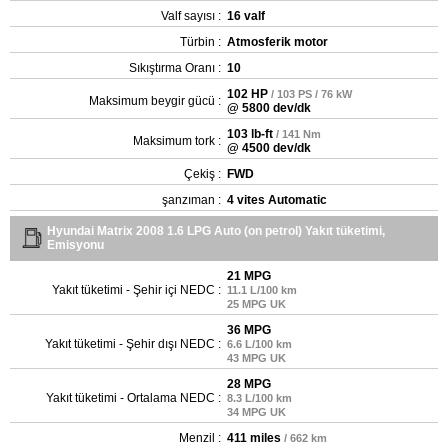
Valf sayısı :
16 valf
Türbin :
Atmosferik motor
Sıkıştırma Oranı :
10
102 HP
/ 103 PS / 76 kW
Maksimum beygir gücü :
@ 5800 dev/dk
103 lb-ft
/ 141 Nm
Maksimum tork :
@ 4500 dev/dk
Çekiş :
FWD
şanzıman :
4 vites Automatic
Hyundai Matrix 2008 1.6 LPG Auto (on petrol) Yakıt tüketimi,
Emisyonu
21 MPG
Yakıt tüketimi - Şehir içi NEDC :
11.1 L/100 km
25 MPG UK
36 MPG
Yakıt tüketimi - Şehir dışı NEDC :
6.6 L/100 km
43 MPG UK
28 MPG
Yakıt tüketimi - Ortalama NEDC :
8.3 L/100 km
34 MPG UK
Menzil :
411 miles
/ 662 km