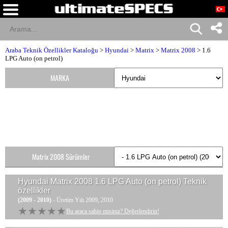
Araba Teknik Özellikler Kataloğu
>
Hyundai
>
Matrix
>
Matrix 2008
> 1.6
LPG Auto (on petrol)
MARKA
Matrix 2008 Sürümler
Hyundai Matrix 2008 1.6 LPG Auto (on petrol)
Teknik
özellikler
(2009 - 2010)
- Üretim Yılı 2009, 2010
★★★★★
★★★★★
Bu araca sahip misiniz? Değerlendirin!