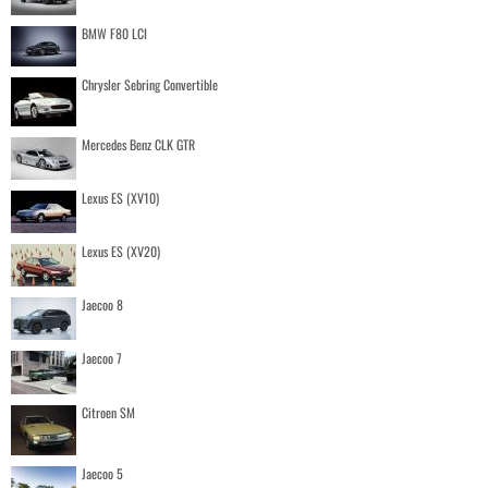
BMW F80 LCI
Chrysler Sebring Convertible
Mercedes Benz CLK GTR
Lexus ES (XV10)
Lexus ES (XV20)
Jaecoo 8
Jaecoo 7
Citroen SM
Jaecoo 5