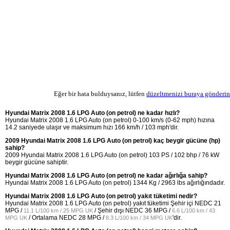
Eğer bir hata bulduysanız, lütfen
düzeltmenizi buraya gönderin
Hyundai Matrix 2008 1.6 LPG Auto (on petrol) ne kadar hızlı?
Hyundai Matrix 2008 1.6 LPG Auto (on petrol) 0-100 km/s (0-62 mph) hızına
14.2 saniyede ulaşır ve maksimum hızı 166 km/h / 103 mph'dir.
2009 Hyundai Matrix 2008 1.6 LPG Auto (on petrol) kaç beygir gücüne (hp)
sahip?
2009 Hyundai Matrix 2008 1.6 LPG Auto (on petrol) 103 PS / 102 bhp / 76 kW
beygir gücüne sahiptir.
Hyundai Matrix 2008 1.6 LPG Auto (on petrol) ne kadar ağırlığa sahip?
Hyundai Matrix 2008 1.6 LPG Auto (on petrol) 1344 Kg / 2963 lbs ağırlığındadır.
Hyundai Matrix 2008 1.6 LPG Auto (on petrol) yakıt tüketimi nedir?
Hyundai Matrix 2008 1.6 LPG Auto (on petrol) yakıt tüketimi Şehir içi NEDC
21
MPG /
/ Şehir dışı NEDC
36 MPG /
11.1 L/100 km / 25 MPG UK
6.6 L/100 km / 43
/ Ortalama NEDC
28 MPG /
'dir.
MPG UK
8.3 L/100 km / 34 MPG UK