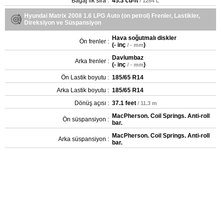
Bagaj ilk sıra :
45.3 cu-ft
/ 1284 L
Hyundai Matrix 2008 1.6 LPG Auto (on petrol) Frenler, Lastikler,
Direksiyon ve Süspansiyon
Hava soğutmalı diskler
Ön frenler :
(
- inç
)
/ - mm
Davlumbaz
Arka frenler :
(
- inç
)
/ - mm
Ön Lastik boyutu :
185/65 R14
Arka Lastik boyutu :
185/65 R14
Dönüş açısı :
37.1 feet
/ 11.3 m
MacPherson. Coil Springs. Anti-roll
Ön süspansiyon :
bar.
MacPherson. Coil Springs. Anti-roll
Arka süspansiyon :
bar.