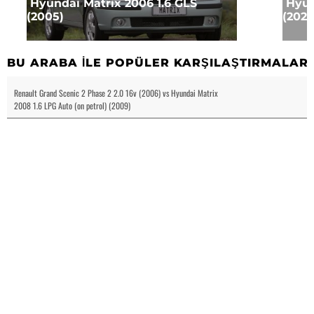
Hyundai Matrix 2006 1.6 GLS
Hyun
(2005)
(2024
BU ARABA ILE POPÜLER KARŞILAŞTIRMALAR
Renault Grand Scenic 2 Phase 2 2.0 16v (2006) vs Hyundai Matrix
2008 1.6 LPG Auto (on petrol) (2009)