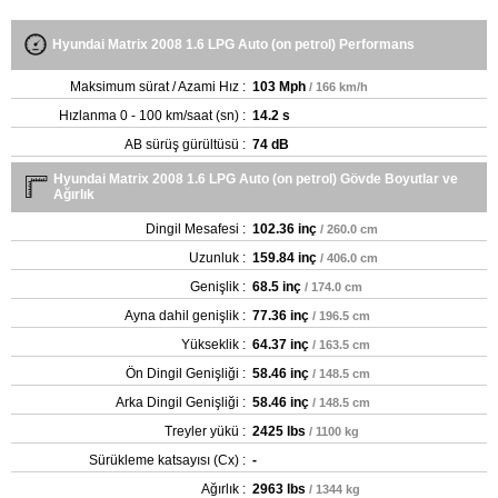
Hyundai Matrix 2008 1.6 LPG Auto (on petrol) Performans
Maksimum sürat / Azami Hız :
103 Mph
/ 166 km/h
Hızlanma 0 - 100 km/saat (sn) :
14.2 s
AB sürüş gürültüsü :
74 dB
Hyundai Matrix 2008 1.6 LPG Auto (on petrol) Gövde Boyutlar ve
Ağırlık
Dingil Mesafesi :
102.36 inç
/ 260.0 cm
Uzunluk :
159.84 inç
/ 406.0 cm
Genişlik :
68.5 inç
/ 174.0 cm
Ayna dahil genişlik :
77.36 inç
/ 196.5 cm
Yükseklik :
64.37 inç
/ 163.5 cm
Ön Dingil Genişliği :
58.46 inç
/ 148.5 cm
Arka Dingil Genişliği :
58.46 inç
/ 148.5 cm
Treyler yükü :
2425 lbs
/ 1100 kg
Sürükleme katsayısı (Cx) :
-
Ağırlık :
2963 lbs
/ 1344 kg