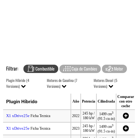
Filtrar:
Combustible
Caja de Cambios
Motor
Plugin Híbrido (4
Motores de Gasolina (7
Motores Diesel (5
Versiones)
Versiones)
Versiones)
Comparar
Plugin Híbrido
Año
Potencia
Cilindrada
con otro
coche
3
245 hp /
1499 cm
X1 xDrive25e
Ficha Tecnica
2022
180 kW
(91.5 cu-in)
3
245 hp /
1499 cm
X1 xDrive25e
Ficha Tecnica
2023
180 kW
(91.5 cu-in)
3