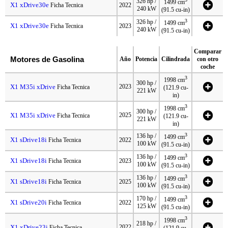
326 hp /
1499 cm
X1 xDrive30e
Ficha Tecnica
2022
240 kW
(91.5 cu-in)
3
326 hp /
1499 cm
X1 xDrive30e
Ficha Tecnica
2023
240 kW
(91.5 cu-in)
Comparar
Motores de Gasolina
Año
Potencia
Cilindrada
con otro
coche
3
1998 cm
300 hp /
X1 M35i xDrive
2023
Ficha Tecnica
(121.9 cu-
221 kW
in)
3
1998 cm
300 hp /
X1 M35i xDrive
2025
Ficha Tecnica
(121.9 cu-
221 kW
in)
3
136 hp /
1499 cm
X1 sDrive18i
Ficha Tecnica
2022
100 kW
(91.5 cu-in)
3
136 hp /
1499 cm
X1 sDrive18i
Ficha Tecnica
2023
100 kW
(91.5 cu-in)
3
136 hp /
1499 cm
X1 sDrive18i
Ficha Tecnica
2025
100 kW
(91.5 cu-in)
3
170 hp /
1499 cm
X1 sDrive20i
Ficha Tecnica
2022
125 kW
(91.5 cu-in)
3
1998 cm
218 hp /
X1 xDrive23i
2022
Ficha Tecnica
(121.9 cu-