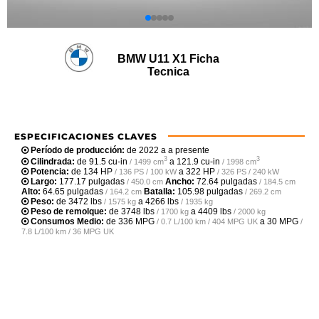
BMW U11 X1 Ficha
Tecnica
ESPECIFICACIONES CLAVES
Período de producción:
de 2022 a a presente
3
3
Cilindrada:
de
91.5 cu-in
a
121.9 cu-in
/ 1499 cm
/ 1998 cm
Potencia:
de
134 HP
a
322 HP
/ 136 PS / 100 kW
/ 326 PS / 240 kW
Largo:
177.17 pulgadas
Ancho:
72.64 pulgadas
/ 450.0 cm
/ 184.5 cm
Alto:
64.65 pulgadas
Batalla:
105.98 pulgadas
/ 164.2 cm
/ 269.2 cm
Peso:
de
3472 lbs
a
4266 lbs
/ 1575 kg
/ 1935 kg
Peso de remolque:
de
3748 lbs
a
4409 lbs
/ 1700 kg
/ 2000 kg
Consumos Medio:
de
336 MPG
a
30 MPG
/ 0.7 L/100 km / 404 MPG UK
/
7.8 L/100 km / 36 MPG UK