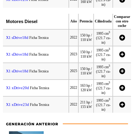
160 kW
in)
Comparar
Motores Diesel
Año
Potencia
Cilindrada
con otro
coche
3
1995 cm
150 hp /
X1 sDrive18d
2022
Ficha Tecnica
(121.7 cu-
110 kW
in)
3
1995 cm
150 hp /
X1 sDrive18d
2023
Ficha Tecnica
(121.7 cu-
110 kW
in)
3
1995 cm
150 hp /
X1 sDrive18d
2025
Ficha Tecnica
(121.7 cu-
110 kW
in)
3
1995 cm
163 hp /
X1 xDrive20d
2022
Ficha Tecnica
(121.7 cu-
120 kW
in)
3
1995 cm
211 hp /
X1 xDrive23d
2022
Ficha Tecnica
(121.7 cu-
155 kW
in)
GENERACIÓN ANTERIOR