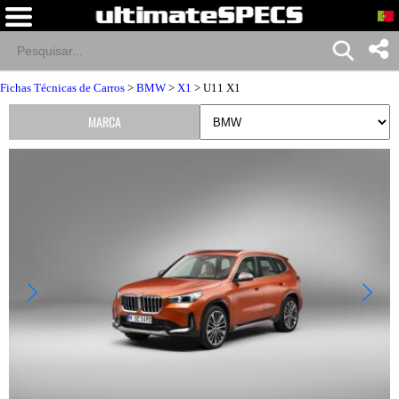
Fichas Técnicas de Carros
>
BMW
>
X1
> U11 X1
MARCA