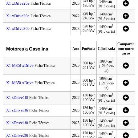
3
245 hp /
1499 cm
X1 xDrive25e
Ficha Técnica
2023
180 kW
(91.5 cu-in)
3
326 hp /
1499 cm
X1 xDrive30e
Ficha Técnica
2022
240 kW
(91.5 cu-in)
3
326 hp /
1499 cm
X1 xDrive30e
Ficha Técnica
2023
240 kW
(91.5 cu-in)
Comparar
Motores a Gasolina
Ano
Potência
Cilindrada
com outro
carro
3
1998 cm
300 hp /
X1 M35i xDrive
2023
Ficha Técnica
(121.9 cu-
221 kW
in)
3
1998 cm
300 hp /
X1 M35i xDrive
2025
Ficha Técnica
(121.9 cu-
221 kW
in)
3
136 hp /
1499 cm
X1 sDrive18i
Ficha Técnica
2022
100 kW
(91.5 cu-in)
3
136 hp /
1499 cm
X1 sDrive18i
Ficha Técnica
2023
100 kW
(91.5 cu-in)
3
136 hp /
1499 cm
X1 sDrive18i
Ficha Técnica
2025
100 kW
(91.5 cu-in)
3
170 hp /
1499 cm
X1 sDrive20i
Ficha Técnica
2022
125 kW