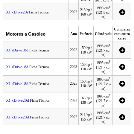
(91.5 cu-in)
3
1998 cm
218 hp /
X1 xDrive23i
2022
Ficha Técnica
(121.9 cu-
160 kW
in)
Comparar
Motores a Gasóleo
Ano
Potência
Cilindrada
com outro
carro
3
1995 cm
150 hp /
X1 sDrive18d
2022
Ficha Técnica
(121.7 cu-
110 kW
in)
3
1995 cm
150 hp /
X1 sDrive18d
2023
Ficha Técnica
(121.7 cu-
110 kW
in)
3
1995 cm
150 hp /
X1 sDrive18d
2025
Ficha Técnica
(121.7 cu-
110 kW
in)
3
1995 cm
163 hp /
X1 xDrive20d
2022
Ficha Técnica
(121.7 cu-
120 kW
in)
3
1995 cm
211 hp /
X1 xDrive23d
2022
Ficha Técnica
(121.7 cu-
155 kW
in)