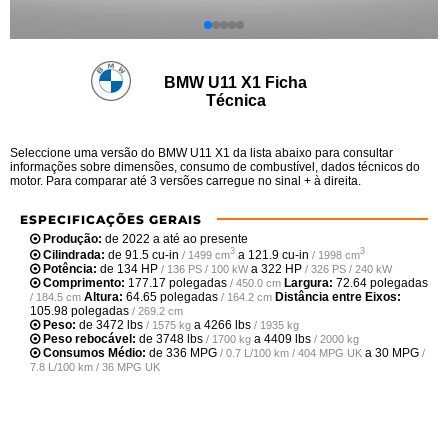
BMW U11 X1 Ficha
Técnica
Seleccione uma versão do BMW U11 X1 da lista abaixo para consultar
informações sobre dimensões, consumo de combustível, dados técnicos do
motor. Para comparar até 3 versões carregue no sinal + à direita.
ESPECIFICAÇÕES GERAIS
Produção:
de 2022 a até ao presente
3
3
Cilindrada:
de
91.5 cu-in
a
121.9 cu-in
/ 1499 cm
/ 1998 cm
Potência:
de
134 HP
a
322 HP
/ 136 PS / 100 kW
/ 326 PS / 240 kW
Comprimento:
177.17 polegadas
Largura:
72.64 polegadas
/ 450.0 cm
Altura:
64.65 polegadas
Distância entre Eixos:
/ 184.5 cm
/ 164.2 cm
105.98 polegadas
/ 269.2 cm
Peso:
de
3472 lbs
a
4266 lbs
/ 1575 kg
/ 1935 kg
Peso rebocável:
de
3748 lbs
a
4409 lbs
/ 1700 kg
/ 2000 kg
Consumos Médio:
de
336 MPG
a
30 MPG
/ 0.7 L/100 km / 404 MPG UK
/
7.8 L/100 km / 36 MPG UK