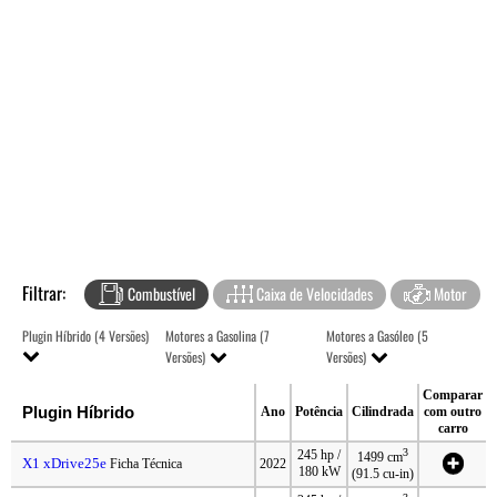
Filtrar:
Combustível
Caixa de Velocidades
Motor
Plugin Híbrido (4 Versões)
Motores a Gasolina (7
Motores a Gasóleo (5
Versões)
Versões)
Comparar
Plugin Híbrido
Ano
Potência
Cilindrada
com outro
carro
3
245 hp /
1499 cm
X1 xDrive25e
Ficha Técnica
2022
180 kW
(91.5 cu-in)