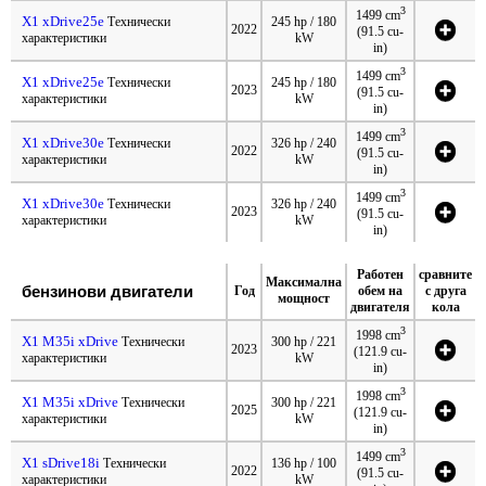
3
1499 cm
X1 xDrive25e
Технически
245 hp / 180
2022
(91.5 cu-
характеристики
kW
in)
3
1499 cm
X1 xDrive25e
Технически
245 hp / 180
2023
(91.5 cu-
характеристики
kW
in)
3
1499 cm
X1 xDrive30e
Технически
326 hp / 240
2022
(91.5 cu-
характеристики
kW
in)
3
1499 cm
X1 xDrive30e
Технически
326 hp / 240
2023
(91.5 cu-
характеристики
kW
in)
Работен
сравните
Максимална
бензинови двигатели
Год
обем на
с друга
мощност
двигателя
кола
3
1998 cm
X1 M35i xDrive
Технически
300 hp / 221
2023
(121.9 cu-
характеристики
kW
in)
3
1998 cm
X1 M35i xDrive
Технически
300 hp / 221
2025
(121.9 cu-
характеристики
kW
in)
3
1499 cm
X1 sDrive18i
Технически
136 hp / 100
2022
(91.5 cu-
характеристики
kW