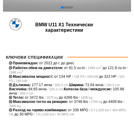
BMW U11 X1 Технически
характеристики
КЛЮЧОВИ СПЕЦИФИКАЦИИ
Произвеждан:
от 2022 до г. до днес
3
Работен обем на двигателя:
от
91.5 cu-in
до
121.9 cu-in
/ 1499 cm
/
3
1998 cm
Максимална мощност:
от
134 HP
до
322 HP
/ 136 PS / 100 kW
/ 326
PS / 240 kW
Дължина:
177.17 инча
Ширина:
72.64 инча
/ 450.0 cm
/ 184.5 cm
Височина:
64.65 инча
Колесна база / междуосие:
105.98
/ 164.2 cm
инча
/ 269.2 cm
Тегло:
от
3472 lbs
до
4266 lbs
/ 1575 kg
/ 1935 kg
Максимално тегло на ремарке:
от
3748 lbs
до
4409 lbs
/ 1700 kg
/
2000 kg
Разход на гориво комбиниран:
от
336 MPG
/ 0.7 L/100 km / 404 MPG
до
30 MPG
UK
/ 7.8 L/100 km / 36 MPG UK