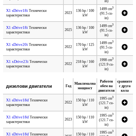
in)
3
1499 cm
X1 sDrive18i
Технически
136 hp / 100
2023
(91.5 cu-
характеристики
kW
in)
3
1499 cm
X1 sDrive18i
Технически
136 hp / 100
2025
(91.5 cu-
характеристики
kW
in)
3
1499 cm
X1 sDrive20i
Технически
170 hp / 125
2022
(91.5 cu-
характеристики
kW
in)
3
1998 cm
X1 xDrive23i
Технически
218 hp / 160
2022
(121.9 cu-
характеристики
kW
in)
Работен
сравните
Максимална
дизелови двигатели
Год
обем на
с друга
мощност
двигателя
кола
3
1995 cm
X1 sDrive18d
Технически
150 hp / 110
2022
(121.7 cu-
характеристики
kW
in)
3
1995 cm
X1 sDrive18d
Технически
150 hp / 110
2023
(121.7 cu-
характеристики
kW
in)
3
1995 cm
X1 sDrive18d
Технически
150 hp / 110