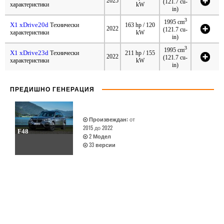
2025
(121.7 cu-
характеристики
kW
in)
3
1995 cm
X1 xDrive20d
Технически
163 hp / 120
2022
(121.7 cu-
характеристики
kW
in)
3
1995 cm
X1 xDrive23d
Технически
211 hp / 155
2022
(121.7 cu-
характеристики
kW
in)
ПРЕДИШНО ГЕНЕРАЦИЯ
Произвеждан:
от
2015 до 2022
F48
2
Модел
33
версии