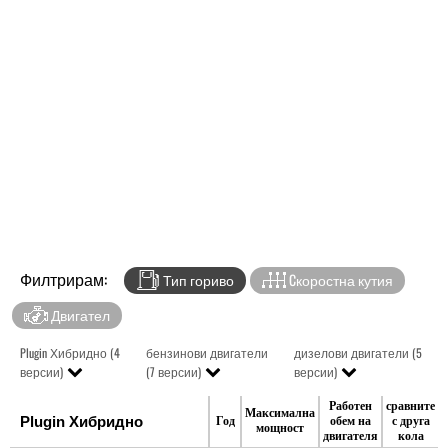
Филтрирам:
Тип гориво
Cкоростна кутия
Двигател
Plugin Хибридно (4
бензинови двигатели
дизелови двигатели (5
версии)
(7 версии)
версии)
Работен
сравните
Максимална
Plugin Хибридно
Год
обем на
с друга
мощност
двигателя
кола