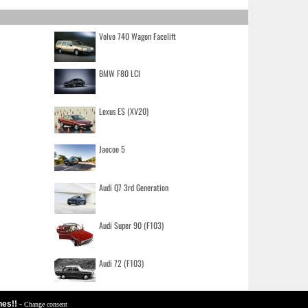
Volvo 740 Wagon Facelift
BMW F80 LCI
Lexus ES (XV20)
Jaecoo 5
Audi Q7 3rd Generation
Audi Super 90 (F103)
Audi 72 (F103)
hes!!
-
Change consent