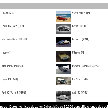
Deepal S05
Volvo 740 Wagon
Lexus ES (XV20) 1999
Lexus CT200H
Mercedes Benz CLK GTR
Lexus ES (XV10)
Jaecoo 7
Citroen SM
Alfa Romeo Montreal
Porsche Cayenne Electric
Lexus ES (V20)
Kia Stonic 2025
Audi 72 Variant (F103)
Audi 80 (F103)
pecs - Datos técnicos de automóviles. Más de 50.000 especificaciones de coc