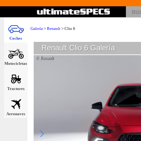
Galería
>
Renault
>
Clio 6
Coches
Renault Clio 6 Galería
© Renault
Motocicletas
Tractores
Aeronaves