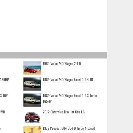
1984 Volvo 740 Wagon 2.4 D
o 155HP
1989 Volvo 740 Wagon Facelift 2.4 TD
.3 16V
1989 Volvo 740 Wagon Facelift 2.3 Turbo
165HP
 AWD
2012 Chevrolet Trax 1st Gen 1.6
o
1979 Peugeot 604 604 D Turbo 4-speed