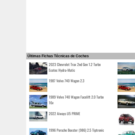
Últimas Fichas Técnicas de Coches
2023 Chevrolet Trax 2nd Gen 1.2 Turbo
Ecotec Hydra-Matic
1987 Volvo 740 Wagon 2.3
1989 Volvo 740 Wagon Facelift 2.0 Turbo
16v
2022 Aiways U5 PRIME
1996 Porsche Boxster (986) 2.5 Tiptronic