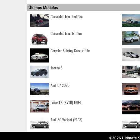
Últimos Modelos
Chevrolet Trax 2nd Gen
Chevrolet Trax 1st Gen
Chrysler Sebring Convertible
Jaecoo 8
Audi Q7 2025
Lexus ES (XV10) 1994
Audi 80 Variant (F103)
©2026 Ultimate S