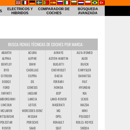
ELECTRICOS Y
COMPARADOR DE
BÚSQUEDA
S
HIBRIDOS
COCHES
AVANZADA
BUSCA FICHAS TÉCNICAS DE COCHES POR MARCA:
ABARTH
ACURA
AIWAYS
ALFA-ROMEO
ault
ALPINA
ALPINE
ASTON-MARTIN
AUDI
BENTLEY
BMW
BUGATTI
BUICK
BYD
CADILLAC
CHEVROLET
CHRYSLER
CITROEN
CUPRA
DACIA
DAIHATSU
DODGE
DS
FERRARI
FIAT
FORD
GENESIS
HONDA
HYUNDAI
INFINITI
JAGUAR
JEEP
KIA
AMBORGHINI
LANCIA
LAND-ROVER
LEXUS
LINCOLN
LOTUS
MASERATI
MAZDA
MCLAREN
MERCEDES-BENZ
MG
MINI
MITSUBISHI
NISSAN
OPEL
PEUGEOT
POLESTAR
PORSCHE
RENAULT
ROLLS-ROYCE
ROVER
SAAB
SEAT
SKODA