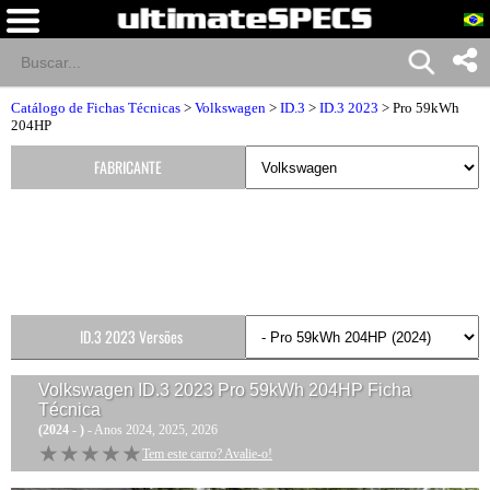
Catálogo de Fichas Técnicas
>
Volkswagen
>
ID.3
>
ID.3 2023
> Pro 59kWh
204HP
FABRICANTE
ID.3 2023 Versões
Volkswagen ID.3 2023 Pro 59kWh 204HP
Ficha
Técnica
(2024 - )
- Anos 2024, 2025, 2026
★★★★★
★★★★★
Tem este carro? Avalie-o!