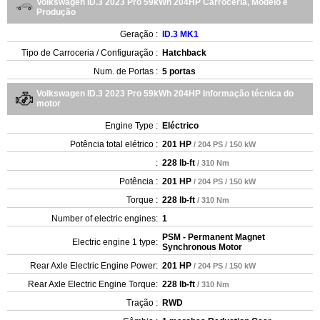
Volkswagen ID.3 2023 Pro 59kWh 204HP Carroceria, Modelo e
Produção
Geração :
ID.3 MK1
Tipo de Carroceria / Configuração :
Hatchback
Num. de Portas :
5 portas
Volkswagen ID.3 2023 Pro 59kWh 204HP Informação técnica do
motor
Engine Type :
Eléctrico
Potência total elétrico :
201 HP
/ 204 PS / 150 kW
:
228 lb-ft
/ 310 Nm
Potência :
201 HP
/ 204 PS / 150 kW
Torque :
228 lb-ft
/ 310 Nm
Number of electric engines:
1
PSM - Permanent Magnet
Electric engine 1 type:
Synchronous Motor
Rear Axle Electric Engine Power:
201 HP
/ 204 PS / 150 kW
Rear Axle Electric Engine Torque:
228 lb-ft
/ 310 Nm
Tração :
RWD