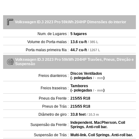
Volkswagen ID.3 2023 Pro 59kWh 204HP Dimensões do interior
Num. de Lugares :
5 lugares
Volume do Porta-malas :
13.6 cu-ft
/ 385 L
Porta malas primeira fila :
44.7 cu-ft
/ 1267 L
Volkswagen ID.3 2023 Pro 59kWh 204HP Travões, Pneus, Direção e
Suspensão
Discos Ventilados
Freios dianteiros :
(
- polegadas
)
/ - mm
Tambores
Freios traseiras :
(
- polegadas
)
/ - mm
Pneus da Frente :
215/55 R18
Pneus de Trás :
215/55 R18
Diâmetro de giro :
33.8 feet
/ 10.3 m
Independent. MacPherson. Coil
Suspensão da Frente :
Springs. Anti-roll bar.
Suspensão de Trás :
Multi-link. Coil Springs. Anti-roll bar.