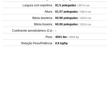
Largura com espelhos :
81.5 polegadas
/ 207.0 cm
Altura :
61.57 polegadas
/ 156.4 cm
Bitola dianteira :
60.98 polegadas
/ 154.9 cm
Bitola traseira :
60.08 polegadas
/ 152.6 cm
Coeficiente aerodinâmico (Cx) :
-
Peso :
4001 lbs
/ 1815 kg
Relação Peso/Potência :
8.9 kg/hp