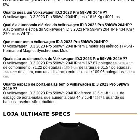
kW.
Quanto pesa um Volkswagen ID.3 2023 Pro 59kWh 204HP?
O Volkswagen ID.3 2023 Pro 59kWh 204HP pesa 1815 Kg / 4001 lbs.
Qual é a autonomia elétrica do Volkswagen ID.3 2023 Pro 59kWh 204HP?
A autonomia elétrica do Volkswagen ID.3 2023 Pro 59kWh 204HP é 434 Km /
270 miles WLTP.
Que motor tem o Volkswagen ID.3 2023 Pro 59kWh 204HP?
O Volkswagen ID.3 2023 Pro 59kWh 204HP tem 1 motor(es) elétrico(s) PSM -
Permanent Magnet Synchronous Motor.
Quais são as dimensões do Volkswagen ID.3 2023 Pro 59kWh 204HP?
O Volkswagen ID.3 2023 Pro 59kWh 204HP tem
167.87 polegadas
/ 426.4 cm
de comprimento,
71.22 polegadas
de largura e
61.57 polegadas
/ 180.9 cm
/
de altura, com uma distância entre eixos de
109.06 polegadas
156.4 cm
/ 277.0
.
cm
Quanto espaço de porta-malas tem o Volkswagen ID.3 2023 Pro 59kWh
204HP?
O Volkswagen ID.3 2023 Pro 59kWh 204HP oferece
13.6 cu-ft
de
/ 385 L
espaço de porta-malas, que aumenta para
44.7 cu-ft
quando os
/ 1267 L
bancos traseiros são rebatidos.
LOJA ULTIMATE SPECS