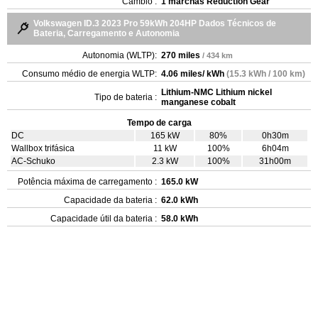
Câmbio :
1 marchas Reduction Gear
Volkswagen ID.3 2023 Pro 59kWh 204HP Dados Técnicos de
Bateria, Carregamento e Autonomia
Autonomia (WLTP):
270 miles
/ 434 km
Consumo médio de energia WLTP:
4.06 miles/ kWh
(15.3 kWh / 100 km)
Lithium-NMC Lithium nickel
Tipo de bateria :
manganese cobalt
Tempo de carga
DC
165 kW
80%
0h30m
Wallbox trifásica
11 kW
100%
6h04m
AC-Schuko
2.3 kW
100%
31h00m
Potência máxima de carregamento :
165.0 kW
Capacidade da bateria :
62.0 kWh
Capacidade útil da bateria :
58.0 kWh