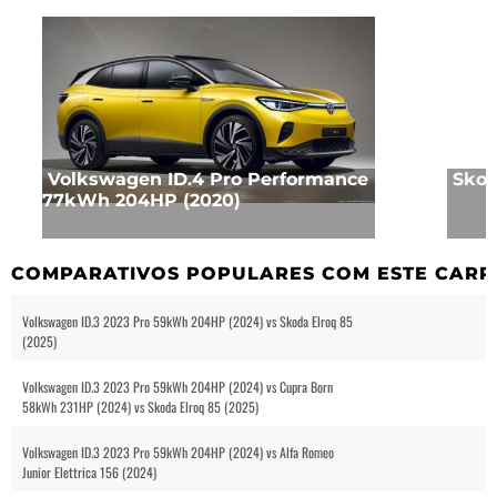
Volkswagen ID.4 Pro Performance
Skod
77kWh 204HP (2020)
COMPARATIVOS POPULARES COM ESTE CARR
Volkswagen ID.3 2023 Pro 59kWh 204HP (2024) vs Skoda Elroq 85
(2025)
Volkswagen ID.3 2023 Pro 59kWh 204HP (2024) vs Cupra Born
58kWh 231HP (2024) vs Skoda Elroq 85 (2025)
Volkswagen ID.3 2023 Pro 59kWh 204HP (2024) vs Alfa Romeo
Junior Elettrica 156 (2024)