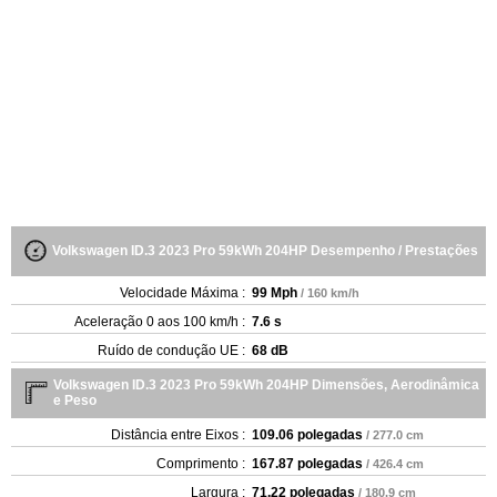
Volkswagen ID.3 2023 Pro 59kWh 204HP Desempenho / Prestações
Velocidade Máxima :
99 Mph
/ 160 km/h
Aceleração 0 aos 100 km/h :
7.6 s
Ruído de condução UE :
68 dB
Volkswagen ID.3 2023 Pro 59kWh 204HP Dimensões, Aerodinâmica
e Peso
Distância entre Eixos :
109.06 polegadas
/ 277.0 cm
Comprimento :
167.87 polegadas
/ 426.4 cm
Largura :
71.22 polegadas
/ 180.9 cm