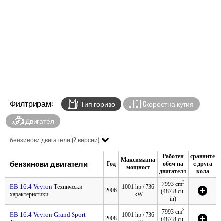
Филтрирам:
Тип гориво
Cкоростна кутия
Двигател
бензинови двигатели (2 версии)
Работен
сравните
Максимална
бензинови двигатели
Год
обем на
с друга
мощност
двигателя
кола
3
7993 cm
EB 16.4 Veyron
Технически
1001 hp / 736
2006
(487.8 cu-
характеристики
kW
in)
3
7993 cm
EB 16.4 Veyron Grand Sport
1001 hp / 736
2008
(487.8 cu-