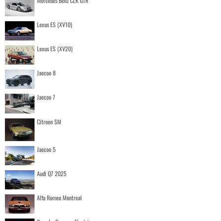
Mercedes Benz CLK GTR
Lexus ES (XV10)
Lexus ES (XV20)
Jaecoo 8
Jaecoo 7
Citroen SM
Jaecoo 5
Audi Q7 2025
Alfa Romeo Montreal