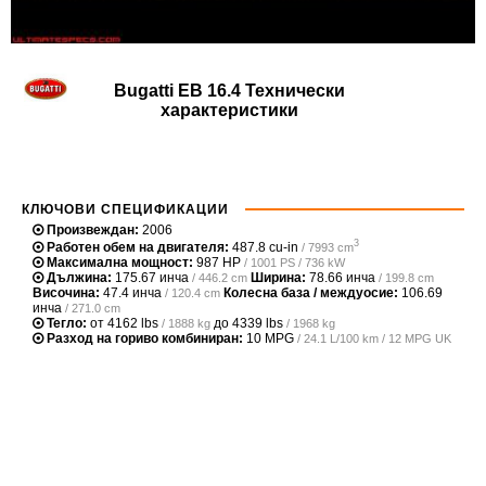
Bugatti EB 16.4 Технически
характеристики
КЛЮЧОВИ СПЕЦИФИКАЦИИ
Произвеждан:
2006
3
Работен обем на двигателя:
487.8 cu-in
/ 7993 cm
Максимална мощност:
987 HP
/ 1001 PS / 736 kW
Дължина:
175.67 инча
Ширина:
78.66 инча
/ 446.2 cm
/ 199.8 cm
Височина:
47.4 инча
Колесна база / междуосие:
106.69
/ 120.4 cm
инча
/ 271.0 cm
Тегло:
от
4162 lbs
до
4339 lbs
/ 1888 kg
/ 1968 kg
Разход на гориво комбиниран:
10 MPG
/ 24.1 L/100 km / 12 MPG UK