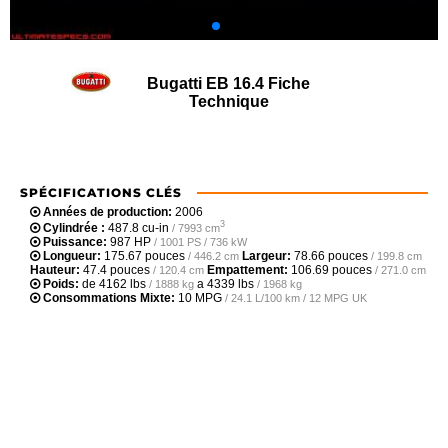
Bugatti EB 16.4 Fiche
Technique
SPÉCIFICATIONS CLÉS
Années de production:
2006
3
Cylindrée :
487.8 cu-in
/ 7993 cm
Puissance:
987 HP
/ 1001 PS / 736 kW
Longueur:
175.67 pouces
Largeur:
78.66 pouces
/ 446.2 cm
/ 199.8 cm
Hauteur:
47.4 pouces
Empattement:
106.69 pouces
/ 120.4 cm
/ 271.0 cm
Poids:
de
4162 lbs
a
4339 lbs
/ 1888 kg
/ 1968 kg
Consommations Mixte:
10 MPG
/ 24.1 L/100 km / 12 MPG UK