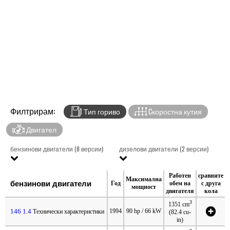
Филтрирам:
Тип гориво
Cкоростна кутия
Двигател
бензинови двигатели (8 версии)
дизелови двигатели (2 версии)
Работен
сравните
Максимална
бензинови двигатели
Год
обем на
с друга
мощност
двигателя
кола
3
1351 cm
146 1.4
1994
90 hp / 66 kW
Технически характеристики
(82.4 cu-
in)