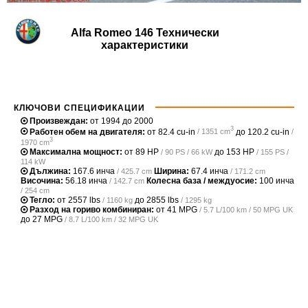
Alfa Romeo 146 Технически
характеристики
КЛЮЧОВИ СПЕЦИФИКАЦИИ
Произвеждан:
от 1994 до 2000
3
Работен обем на двигателя:
от
82.4 cu-in
до
120.2 cu-in
/ 1351 cm
/
3
1970 cm
Максимална мощност:
от
89 HP
до
153 HP
/ 90 PS / 66 kW
/ 155 PS /
114 kW
Дължина:
167.6 инча
Ширина:
67.4 инча
/ 425.7 cm
/ 171.2 cm
Височина:
56.18 инча
Колесна база / междуосие:
100 инча
/ 142.7 cm
/ 254 cm
Тегло:
от
2557 lbs
до
2855 lbs
/ 1160 kg
/ 1295 kg
Разход на гориво комбиниран:
от
41 MPG
/ 5.7 L/100 km / 50 MPG UK
до
27 MPG
/ 8.7 L/100 km / 32 MPG UK