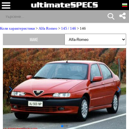
Коли характеристики
>
Alfa Romeo
>
145 / 146
> 146
MAKE