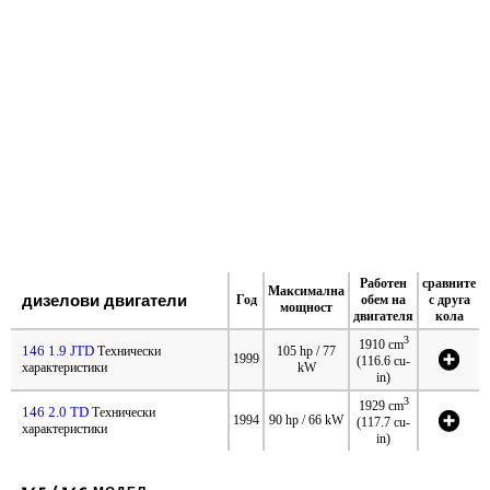
Работен
сравните
Максимална
дизелови двигатели
Год
обем на
с друга
мощност
двигателя
кола
3
1910 cm
146 1.9 JTD
Технически
105 hp / 77
1999
(116.6 cu-
характеристики
kW
in)
3
1929 cm
146 2.0 TD
Технически
1994
90 hp / 66 kW
(117.7 cu-
характеристики
in)