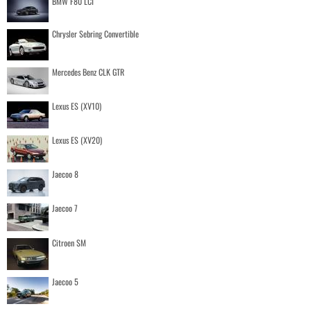
BMW F80 LCI
Chrysler Sebring Convertible
Mercedes Benz CLK GTR
Lexus ES (XV10)
Lexus ES (XV20)
Jaecoo 8
Jaecoo 7
Citroen SM
Jaecoo 5