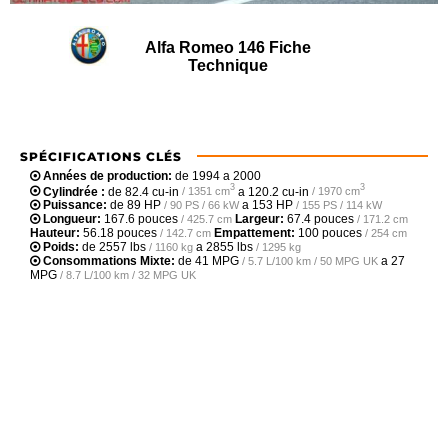
Alfa Romeo 146 Fiche
Technique
SPÉCIFICATIONS CLÉS
Années de production:
de 1994 a 2000
3
3
Cylindrée :
de
82.4 cu-in
a
120.2 cu-in
/ 1351 cm
/ 1970 cm
Puissance:
de
89 HP
a
153 HP
/ 90 PS / 66 kW
/ 155 PS / 114 kW
Longueur:
167.6 pouces
Largeur:
67.4 pouces
/ 425.7 cm
/ 171.2 cm
Hauteur:
56.18 pouces
Empattement:
100 pouces
/ 142.7 cm
/ 254 cm
Poids:
de
2557 lbs
a
2855 lbs
/ 1160 kg
/ 1295 kg
Consommations Mixte:
de
41 MPG
a
27
/ 5.7 L/100 km / 50 MPG UK
MPG
/ 8.7 L/100 km / 32 MPG UK