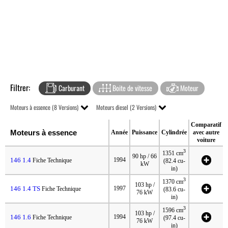
Filtrer:
Carburant
Boite de vitesse
Moteur
Moteurs à essence (8 Versions)
Moteurs diesel (2 Versions)
Comparatif
Moteurs à essence
Année
Puissance
Cylindrée
avec autre
voiture
3
1351 cm
90 hp / 66
146 1.4
1994
Fiche Technique
(82.4 cu-
kW
in)
3
1370 cm
103 hp /
146 1.4 TS
1997
Fiche Technique
(83.6 cu-
76 kW
in)
3
1596 cm
103 hp /
146 1.6
1994
Fiche Technique
(97.4 cu-
76 kW
in)