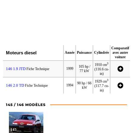
Comparatif
Moteurs diesel
Année
Puissance
Cylindrée
avec autre
voiture
3
1910 cm
105 hp /
146 1.9 JTD
1999
Fiche Technique
(116.6 cu-
77 kW
in)
3
1929 cm
90 hp / 66
146 2.0 TD
1994
Fiche Technique
(117.7 cu-
kW
in)
145 / 146 MODÈLES
145