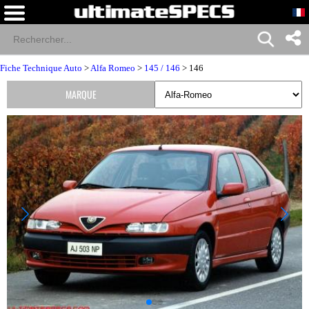
Fiche Technique Auto
>
Alfa Romeo
>
145 / 146
> 146
MARQUE