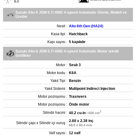
ILE
Suzuki Alto 6 JDM 0.7i 4WD 4-speed Automatic Gövde, Modeli ve
Üretim
Nesil :
Alto 6th Gen (HA24)
Kasa tipi :
Hatchback
Kapı sayısı :
5 kapılıdır
Suzuki Alto 6 JDM 0.7i 4WD 4-speed Automatic Motor teknik
özellikler
Motor :
Sıralı 3
Motor kodu :
K6A
Yakıt Tipi :
Benzin
Yakıt Sistemi :
Multipoint Indirect Injection
Motor pozisyonu :
Trasnvers
Motor pozisyonu :
Önde motor
3
Silindir hacmi :
40.2 cu-in
/ 658 cm
2.68 x 2.38 inç
Silindir çapı x Silindir içi vuruş :
68.0 x 60.4 mm
Valf sayısı :
12 valf