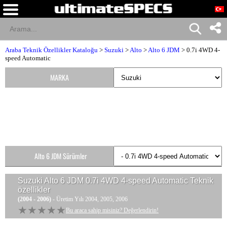
Araba Teknik Özellikler Kataloğu
>
Suzuki
>
Alto
>
Alto 6 JDM
> 0.7i 4WD 4-
speed Automatic
MARKA
Alto 6 JDM Sürümler
Suzuki Alto 6 JDM 0.7i 4WD 4-speed Automatic
Teknik
özellikler
(2004 - 2006)
- Üretim Yılı 2004, 2005, 2006
★★★★★
★★★★★
Bu araca sahip misiniz? Değerlendirin!