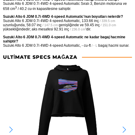
Suzuki Alto 6 JDM 0.7i 4WD 4-speed Automatic Sıralı 3, Benzin motoruna ve
3
658 cm
/ 40.2 cu-in kapasitesine sahiptir.
Suzuki Alto 6 JDM 0.7i 4WD 4-speed Automatic’nun boyutları nelerdir?
Suzuki Alto 6 JDM 0.7i 4WD 4-speed Automatic,
133.66 inç
/ 339.5 cm
uzunluğunda,
58.07 inç
genişliğinde ve
59.45 inç
/ 147.5 cm
/ 151.0 cm
yüksekliğindedir; aks mesafesi
92.91 inç
’dir.
/ 236.0 cm
Suzuki Alto 6 JDM 0.7i 4WD 4-speed Automatic ne kadar bagaj hacmine
sahiptir?
Suzuki Alto 6 JDM 0.7i 4WD 4-speed Automatic,
- cu-ft
bagaj hacmi sunar.
/ - L
ULTIMATE SPECS MAĞAZA