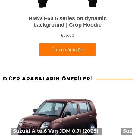
DIĞER ARABALARIN ÖNERILERI
Suzuki Alto 6 Van JDM 0.7i (2005)
Suzuk