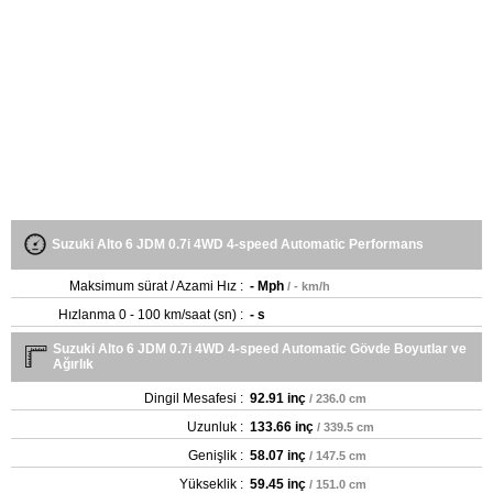
Suzuki Alto 6 JDM 0.7i 4WD 4-speed Automatic Performans
Maksimum sürat / Azami Hız :
- Mph
/ - km/h
Hızlanma 0 - 100 km/saat (sn) :
- s
Suzuki Alto 6 JDM 0.7i 4WD 4-speed Automatic Gövde Boyutlar ve
Ağırlık
Dingil Mesafesi :
92.91 inç
/ 236.0 cm
Uzunluk :
133.66 inç
/ 339.5 cm
Genişlik :
58.07 inç
/ 147.5 cm
Yükseklik :
59.45 inç
/ 151.0 cm