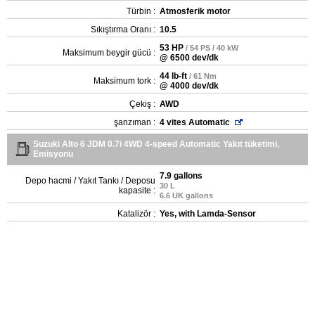
Türbin :
Atmosferik motor
Sıkıştırma Oranı :
10.5
53 HP
/ 54 PS / 40 kW
Maksimum beygir gücü :
@ 6500 dev/dk
44 lb-ft
/ 61 Nm
Maksimum tork :
@ 4000 dev/dk
Çekiş :
AWD
şanzıman :
4 vites Automatic
Suzuki Alto 6 JDM 0.7i 4WD 4-speed Automatic Yakıt tüketimi,
Emisyonu
7.9 gallons
Depo hacmi / Yakıt Tankı / Deposu
30 L
kapasite :
6.6 UK gallons
Katalizör :
Yes, with Lamda-Sensor