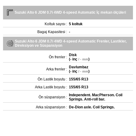
Suzuki Alto 6 JDM 0.7i 4WD 4-speed Automatic İç mekan ölçüleri
Koltuk sayısı :
5 koltuk
Bagaj Kapasitesi :
-
Suzuki Alto 6 JDM 0.7i 4WD 4-speed Automatic Frenler, Lastikler,
Direksiyon ve Süspansiyon
Disk
Ön frenler :
(
- inç
)
/ - mm
Davlumbaz
Arka frenler :
(
- inç
)
/ - mm
Ön Lastik boyutu :
155/65 R13
Arka Lastik boyutu :
155/65 R13
Independent. MacPherson. Coil
Ön süspansiyon :
Springs. Anti-roll bar.
Arka süspansiyon :
De-Dion axle. Coil Springs.