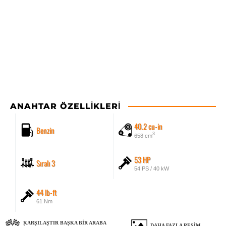
ANAHTAR ÖZELLIKLERI
40.2 cu-in
Benzin
3
658 cm
53 HP
Sıralı 3
54 PS / 40 kW
44 lb-ft
61 Nm
KARŞILAŞTIR BAŞKA BIR ARABA
DAHA FAZLA RESIM