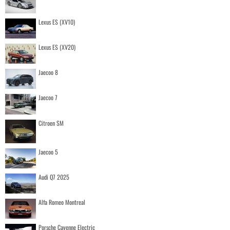
Lexus ES (XV10)
Lexus ES (XV20)
Jaecoo 8
Jaecoo 7
Citroen SM
Jaecoo 5
Audi Q7 2025
Alfa Romeo Montreal
Porsche Cayenne Electric