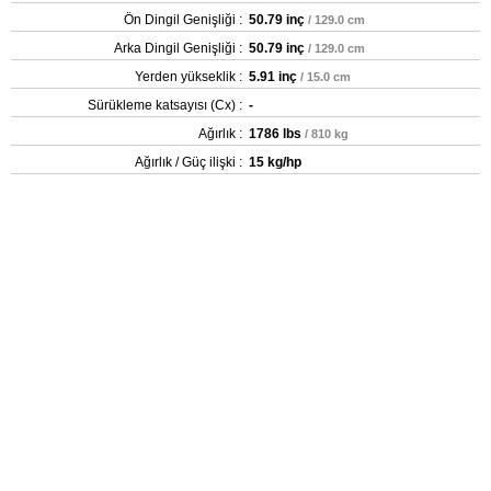
Ön Dingil Genişliği :
50.79 inç
/ 129.0 cm
Arka Dingil Genişliği :
50.79 inç
/ 129.0 cm
Yerden yükseklik :
5.91 inç
/ 15.0 cm
Sürükleme katsayısı (Cx) :
-
Ağırlık :
1786 lbs
/ 810 kg
Ağırlık / Güç ilişki :
15 kg/hp