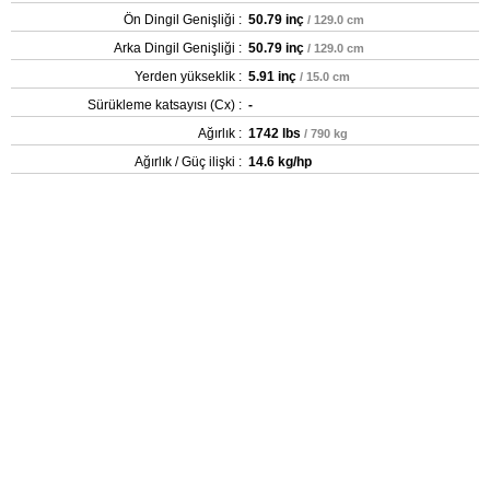
Ön Dingil Genişliği :
50.79 inç
/ 129.0 cm
Arka Dingil Genişliği :
50.79 inç
/ 129.0 cm
Yerden yükseklik :
5.91 inç
/ 15.0 cm
Sürükleme katsayısı (Cx) :
-
Ağırlık :
1742 lbs
/ 790 kg
Ağırlık / Güç ilişki :
14.6 kg/hp