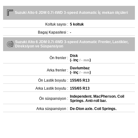
Suzuki Alto 6 JDM 0.7i 4WD 3-speed Automatic İç mekan ölçüleri
Koltuk sayısı :
5 koltuk
Bagaj Kapasitesi :
-
Suzuki Alto 6 JDM 0.7i 4WD 3-speed Automatic Frenler, Lastikler,
Direksiyon ve Süspansiyon
Disk
Ön frenler :
(
- inç
)
/ - mm
Davlumbaz
Arka frenler :
(
- inç
)
/ - mm
Ön Lastik boyutu :
155/65 R13
Arka Lastik boyutu :
155/65 R13
Independent. MacPherson. Coil
Ön süspansiyon :
Springs. Anti-roll bar.
Arka süspansiyon :
De-Dion axle. Coil Springs.