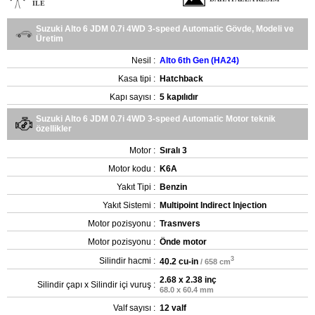
ILE
Suzuki Alto 6 JDM 0.7i 4WD 3-speed Automatic Gövde, Modeli ve
Üretim
Nesil :
Alto 6th Gen (HA24)
Kasa tipi :
Hatchback
Kapı sayısı :
5 kapılıdır
Suzuki Alto 6 JDM 0.7i 4WD 3-speed Automatic Motor teknik
özellikler
Motor :
Sıralı 3
Motor kodu :
K6A
Yakıt Tipi :
Benzin
Yakıt Sistemi :
Multipoint Indirect Injection
Motor pozisyonu :
Trasnvers
Motor pozisyonu :
Önde motor
3
Silindir hacmi :
40.2 cu-in
/ 658 cm
2.68 x 2.38 inç
Silindir çapı x Silindir içi vuruş :
68.0 x 60.4 mm
Valf sayısı :
12 valf