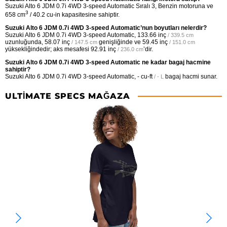
Suzuki Alto 6 JDM 0.7i 4WD 3-speed Automatic Sıralı 3, Benzin motoruna ve
3
658 cm
/ 40.2 cu-in kapasitesine sahiptir.
Suzuki Alto 6 JDM 0.7i 4WD 3-speed Automatic’nun boyutları nelerdir?
Suzuki Alto 6 JDM 0.7i 4WD 3-speed Automatic,
133.66 inç
/ 339.5 cm
uzunluğunda,
58.07 inç
genişliğinde ve
59.45 inç
/ 147.5 cm
/ 151.0 cm
yüksekliğindedir; aks mesafesi
92.91 inç
’dir.
/ 236.0 cm
Suzuki Alto 6 JDM 0.7i 4WD 3-speed Automatic ne kadar bagaj hacmine
sahiptir?
Suzuki Alto 6 JDM 0.7i 4WD 3-speed Automatic,
- cu-ft
bagaj hacmi sunar.
/ - L
ULTIMATE SPECS MAĞAZA