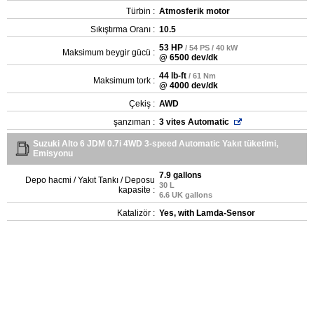
Türbin :
Atmosferik motor
Sıkıştırma Oranı :
10.5
53 HP
/ 54 PS / 40 kW
Maksimum beygir gücü :
@ 6500 dev/dk
44 lb-ft
/ 61 Nm
Maksimum tork :
@ 4000 dev/dk
Çekiş :
AWD
şanzıman :
3 vites Automatic
Suzuki Alto 6 JDM 0.7i 4WD 3-speed Automatic Yakıt tüketimi,
Emisyonu
7.9 gallons
Depo hacmi / Yakıt Tankı / Deposu
30 L
kapasite :
6.6 UK gallons
Katalizör :
Yes, with Lamda-Sensor