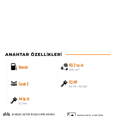
ANAHTAR ÖZELLIKLERI
40.2 cu-in
Benzin
3
658 cm
53 HP
Sıralı 3
54 PS / 40 kW
44 lb-ft
61 Nm
KARŞILAŞTIR BAŞKA BIR ARABA
DAHA FAZLA RESIM