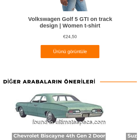
DIĞER ARABALARIN ÖNERILERI
Chevrolet Biscayne 4th Gen 2 Door
Suzu