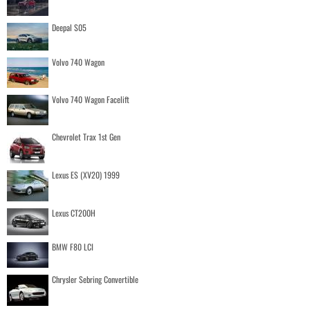
Deepal S05
Volvo 740 Wagon
Volvo 740 Wagon Facelift
Chevrolet Trax 1st Gen
Lexus ES (XV20) 1999
Lexus CT200H
BMW F80 LCI
Chrysler Sebring Convertible