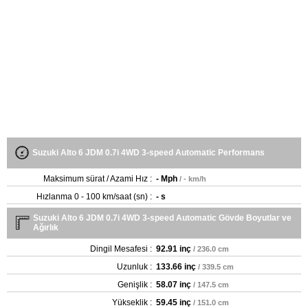
Suzuki Alto 6 JDM 0.7i 4WD 3-speed Automatic Performans
Maksimum sürat / Azami Hız :
- Mph
/ - km/h
Hızlanma 0 - 100 km/saat (sn) :
- s
Suzuki Alto 6 JDM 0.7i 4WD 3-speed Automatic Gövde Boyutlar ve
Ağırlık
Dingil Mesafesi :
92.91 inç
/ 236.0 cm
Uzunluk :
133.66 inç
/ 339.5 cm
Genişlik :
58.07 inç
/ 147.5 cm
Yükseklik :
59.45 inç
/ 151.0 cm