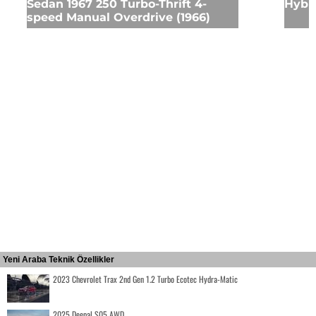
Sedan 1967 250 Turbo-Thrift 4-
Hybr
speed Manual Overdrive (1966)
Yeni Araba Teknik Özellikler
2023 Chevrolet Trax 2nd Gen 1.2 Turbo Ecotec Hydra-Matic
2025 Deepal S05 AWD