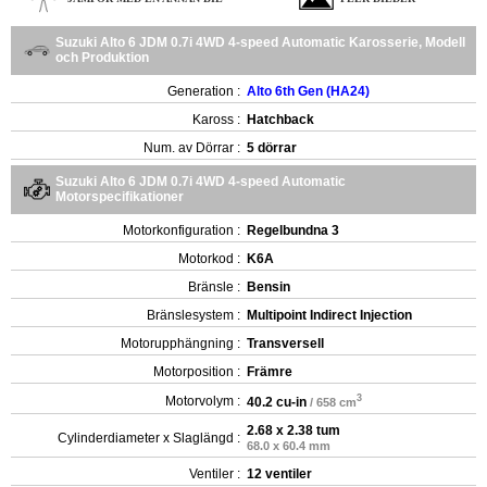
Suzuki Alto 6 JDM 0.7i 4WD 4-speed Automatic Karosserie, Modell
och Produktion
Generation :
Alto 6th Gen (HA24)
Kaross :
Hatchback
Num. av Dörrar :
5 dörrar
Suzuki Alto 6 JDM 0.7i 4WD 4-speed Automatic
Motorspecifikationer
Motorkonfiguration :
Regelbundna 3
Motorkod :
K6A
Bränsle :
Bensin
Bränslesystem :
Multipoint Indirect Injection
Motorupphängning :
Transversell
Motorposition :
Främre
3
Motorvolym :
40.2 cu-in
/ 658 cm
2.68 x 2.38 tum
Cylinderdiameter x Slaglängd :
68.0 x 60.4 mm
Ventiler :
12 ventiler