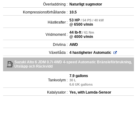
Överladdning :
Naturligt sugmotor
Kompressionsförhållande :
10.5
53 HP
/ 54 PS / 40 kW
Hästkrafter :
@ 6500 v/min
44 lb-ft
/ 61 Nm
Vridmoment :
@ 4000 v/min
Drivlina :
AWD
Växellåda :
4 hastigheter Automatic
Suzuki Alto 6 JDM 0.7i 4WD 4-speed Automatic Bränsleförbrukning,
Utsläpp och Räckvidd
7.9 gallons
Tankvolym :
30 L
6.6 UK gallons
Katalysator :
Yes, with Lamda-Sensor