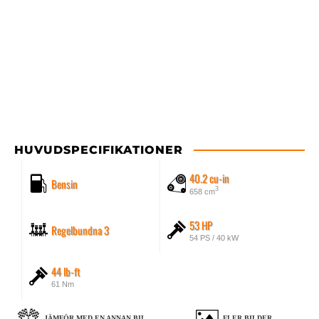
HUVUDSPECIFIKATIONER
40.2 cu-in
Bensin
3
658 cm
53 HP
Regelbundna 3
54 PS / 40 kW
44 lb-ft
61 Nm
JÄMFÖR MED EN ANNAN BIL
FLER BILDER