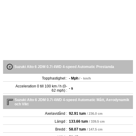
Suzuki Alto 6 JDM 0.7i 4WD 4-speed Automatic Prestanda
Topphastighet :
- Mph
/ - km/h
Acceleration 0 till 100 km / h (0-
- s
62 mph) :
Suzuki Alto 6 JDM 0.7i 4WD 4-speed Automatic Mått, Aerodynamik
och Vikt
Axelavstånd :
92.91 tum
/ 236.0 cm
Längd :
133.66 tum
/ 339.5 cm
Bredd :
58.07 tum
/ 147.5 cm