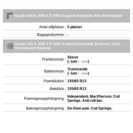
Suzuki Alto 6 JDM 0.7i 4WD 4-speed Automatic Inre dimensioner
Antal sittplatser :
5 platser
Bagageutrymme :
-
Suzuki Alto 6 JDM 0.7i 4WD 4-speed Automatic Bromsar, Däck,
Styrning och Fjädring
Skivor
Frambromsar :
(
- tum
)
/ - mm
Trummande
Bakbromsar :
(
- tum
)
/ - mm
Framdäcken :
155/65 R13
Bakdäck :
155/65 R13
Independent. MacPherson. Coil
Framvagnsupphängning :
Springs. Anti-roll bar.
Bakvagnsupphängning :
De-Dion axle. Coil Springs.