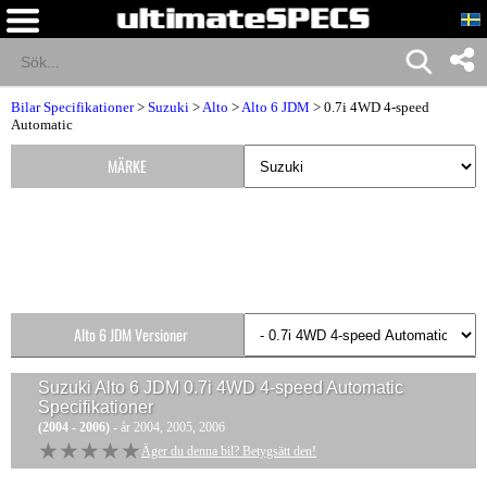
Bilar Specifikationer
>
Suzuki
>
Alto
>
Alto 6 JDM
> 0.7i 4WD 4-speed
Automatic
MÄRKE
Alto 6 JDM Versioner
Suzuki Alto 6 JDM 0.7i 4WD 4-speed Automatic
Specifikationer
(2004 - 2006)
- år 2004, 2005, 2006
★★★★★
★★★★★
Äger du denna bil? Betygsätt den!