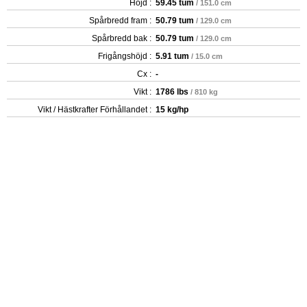
Höjd :
59.45 tum
/ 151.0 cm
Spårbredd fram :
50.79 tum
/ 129.0 cm
Spårbredd bak :
50.79 tum
/ 129.0 cm
Frigångshöjd :
5.91 tum
/ 15.0 cm
Cx :
-
Vikt :
1786 lbs
/ 810 kg
Vikt / Hästkrafter Förhållandet :
15 kg/hp