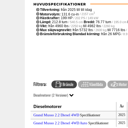
HUVUDSPECIFIKATIONER
Tillverkning:
från 2025 till till idag
3
Motorvolym:
131.6 cu-in
/ 2157 cm
Hästkrafter:
199 HP
/ 202 PS / 149 kW
Längd:
212.8 tum
Bredd:
76.77 tum
/ 540.5 cm
/ 195.0 cm
Vikt:
från
4960 lbs
till
4982 lbs
/ 2250 kg
/ 2260 kg
Max släpvagnsvikt:
från
5732 lbs
till
7716 lbs
/ 2600 kg
/
Bränsleförbrukning Blandad körning:
från
26 MPG
/ 8.
Filtrera:
Bränsle
Växellåda
Motor
Dieselmotorer (2 Versioner)
Dieselmotorer
År
Grand Musso 2.2 Diesel 4WD
2025
Specifikationer
Grand Musso 2.2 Diesel 4WD Auto
2025
Specifikationer