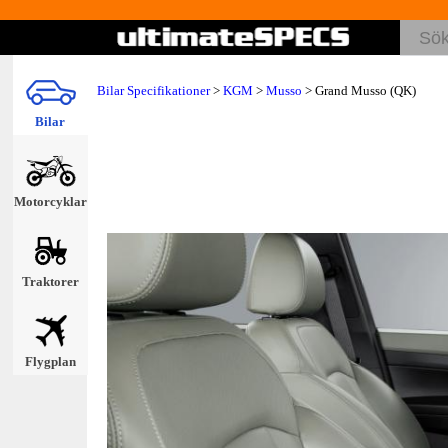
Bilar Specifikationer
>
KGM
>
Musso
> Grand Musso (QK)
Bilar
Motorcyklar
Traktorer
Flygplan