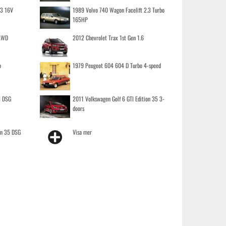
.3 16V
1989 Volvo 740 Wagon Facelift 2.3 Turbo
165HP
 AWD
2012 Chevrolet Trax 1st Gen 1.6
o
1979 Peugeot 604 604 D Turbo 4-speed
I DSG
2011 Volkswagen Golf 6 GTI Edition 35 3-
doors
on 35 DSG
Visa mer