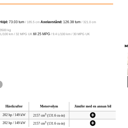
Höjd:
73.03 tum
Axelavstånd:
126.38 tum
/ 185.5 cm
/ 321.0 cm
 3500 kg
till
25 MPG
9 L/100 km / 32 MPG UK
/ 9.4 L/100 km / 30 MPG UK
M
Hästkrafter
Motorvolym
Jämför med en annan bil
3
202 hp / 149 kW
2157 cm
(131.6 cu-in)
3
202 hp / 149 kW
2157 cm
(131.6 cu-in)