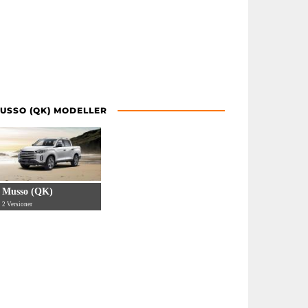
USSO (QK) MODELLER
Musso (QK)
2 Versioner