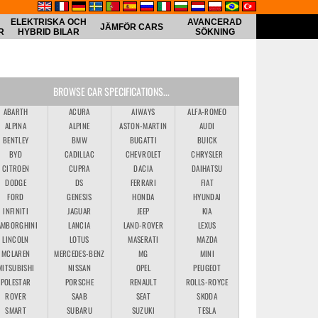
ELEKTRISKA OCH
AVANCERAD
JÄMFÖR CARS
R
HYBRID BILAR
SÖKNING
BROWSE CAR SPECIFICATIONS...
ABARTH
ACURA
AIWAYS
ALFA-ROMEO
ALPINA
ALPINE
ASTON-MARTIN
AUDI
BENTLEY
BMW
BUGATTI
BUICK
BYD
CADILLAC
CHEVROLET
CHRYSLER
CITROEN
CUPRA
DACIA
DAIHATSU
DODGE
DS
FERRARI
FIAT
FORD
GENESIS
HONDA
HYUNDAI
INFINITI
JAGUAR
JEEP
KIA
AMBORGHINI
LANCIA
LAND-ROVER
LEXUS
LINCOLN
LOTUS
MASERATI
MAZDA
MCLAREN
MERCEDES-BENZ
MG
MINI
MITSUBISHI
NISSAN
OPEL
PEUGEOT
POLESTAR
PORSCHE
RENAULT
ROLLS-ROYCE
ROVER
SAAB
SEAT
SKODA
SMART
SUBARU
SUZUKI
TESLA