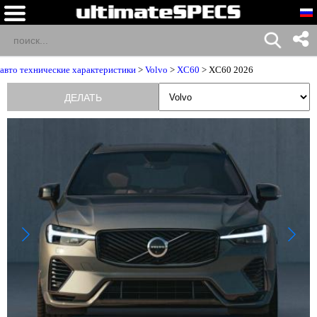
авто технические характеристики
>
Volvo
>
XC60
> XC60 2026
ДЕЛАТЬ