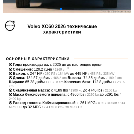
Volvo XC60 2026 технические
характеристики
ОСНОВНЫЕ ХАРАКТЕРИСТИКИ
Годы производства:
с 2025 до до настоящее время
3
Смещение:
120.2 cu-in
/ 1969 cm
Выход:
с
247 HP
до
449 HP
/ 250 PS / 184 kW
/ 455 PS / 335 kW
Длина:
184.57 дюймы
Высота:
74.88 дюймы
/ 468.8 cm
/ 190.2 cm
Ширина:
65.28 дюймы
Колесная база:
112.8 дюймы
/ 165.8 cm
/ 286.5
cm
Снаряженная масса:
с
4189 lbs
до
4740 lbs
/ 1900 kg
/ 2150 kg
Масса буксируемого прицепа:
с
4960 lbs
до
5291 lbs
/ 2250 kg
/
2400 kg
Расход топлива Кобминированный:
с
261 MPG
/ 0.9 L/100 km / 314
до
32 MPG
MPG UK
/ 7.4 L/100 km / 38 MPG UK