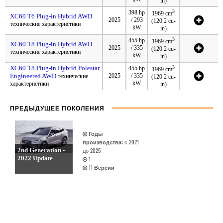
in)
3
398 hp
1969 cm
XC60 T6 Plug-in Hybrid AWD
2025
/ 293
(120.2 cu-
технические характеристики
kW
in)
3
455 hp
1969 cm
XC60 T8 Plug-in Hybrid AWD
2025
/ 335
(120.2 cu-
технические характеристики
kW
in)
XC60 T8 Plug-in Hybrid Polestar
3
455 hp
1969 cm
Engineered AWD
2025
/ 335
технические
(120.2 cu-
kW
характеристики
in)
ПРЕДЫДУЩЕЕ ПОКОЛЕНИЯ
Годы
производства:
с 2021
2nd Generation -
до 2025
2022 Update
1
11
Версии