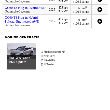
293 kW
Technische Gegevens
(120.2 cu-in)
3
XC60 T8 Plug-in Hybrid AWD
455 hp /
1969 cm
2025
335 kW
Technische Gegevens
(120.2 cu-in)
XC60 T8 Plug-in Hybrid
3
455 hp /
1969 cm
Polestar Engineered AWD
2025
335 kW
(120.2 cu-in)
Technische Gegevens
VORIGE GENERATIE
Productiejaren:
van
2021 tot 2025
2nd Generation -
1
Modellen
2022 Update
11
Versies