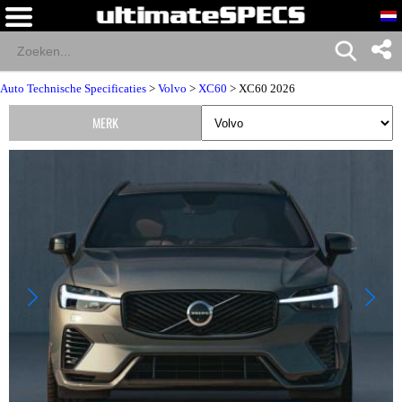
Auto Technische Specificaties
>
Volvo
>
XC60
> XC60 2026
MERK