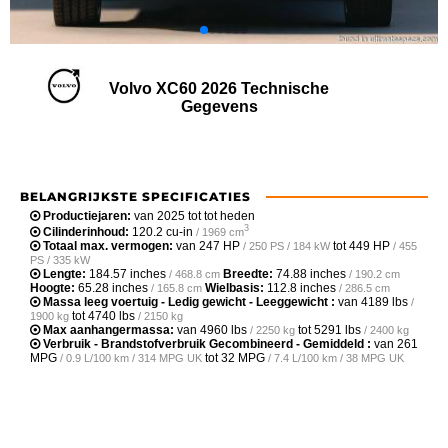
Volvo XC60 2026 Technische
Gegevens
BELANGRIJKSTE SPECIFICATIES
Productiejaren:
van 2025 tot tot heden
3
Cilinderinhoud:
120.2 cu-in
/ 1969 cm
Totaal max. vermogen:
van
247 HP
tot
449 HP
/ 250 PS / 184 kW
/ 455
PS / 335 kW
Lengte:
184.57 inches
Breedte:
74.88 inches
/ 468.8 cm
/ 190.2 cm
Hoogte:
65.28 inches
Wielbasis:
112.8 inches
/ 165.8 cm
/ 286.5 cm
Massa leeg voertuig - Ledig gewicht - Leeggewicht :
van
4189 lbs
/
tot
4740 lbs
1900 kg
/ 2150 kg
Max aanhangermassa:
van
4960 lbs
tot
5291 lbs
/ 2250 kg
/ 2400 kg
Verbruik - Brandstofverbruik Gecombineerd - Gemiddeld :
van
261
MPG
tot
32 MPG
/ 0.9 L/100 km / 314 MPG UK
/ 7.4 L/100 km / 38 MPG UK