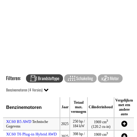
Filteren:
Brandstoftype
Schakeling
Motor
Benzinemotoren (4 Versies)
Vergelijken
Totaal
met een
Benzinemotoren
Jaar
max.
Cilinderinhoud
andere
vermogen
auto
3
XC60 B5 AWD
250 hp /
Technische
1969 cm
2025
184 kW
Gegevens
(120.2 cu-in)
3
XC60 T6 Plug-in Hybrid AWD
398 hp /
1969 cm
2025