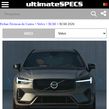
Fichas Técnicas de Carros
>
Volvo
>
XC60
> XC60 2026
MARCA