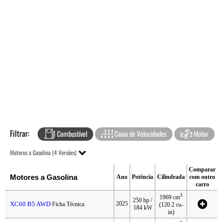
Filtrar:
Combustível
Caixa de Velocidades
Motor
Motores a Gasolina (4 Versões)
Comparar
Motores a Gasolina
Ano
Potência
Cilindrada
com outro
carro
3
1969 cm
250 hp /
XC60 B5 AWD
2025
Ficha Técnica
(120.2 cu-
184 kW
in)