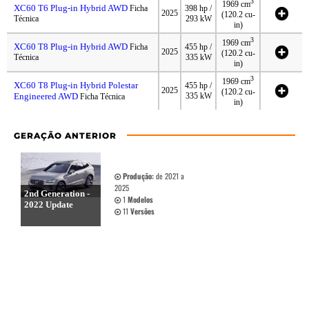
3
1969 cm
XC60 T6 Plug-in Hybrid AWD
Ficha
398 hp /
2025
(120.2 cu-
Técnica
293 kW
in)
3
1969 cm
XC60 T8 Plug-in Hybrid AWD
Ficha
455 hp /
2025
(120.2 cu-
Técnica
335 kW
in)
3
1969 cm
XC60 T8 Plug-in Hybrid Polestar
455 hp /
2025
(120.2 cu-
Engineered AWD
335 kW
Ficha Técnica
in)
GERAÇÃO ANTERIOR
Produção:
de 2021 a
2025
2nd Generation -
1
Modelos
2022 Update
11
Versões