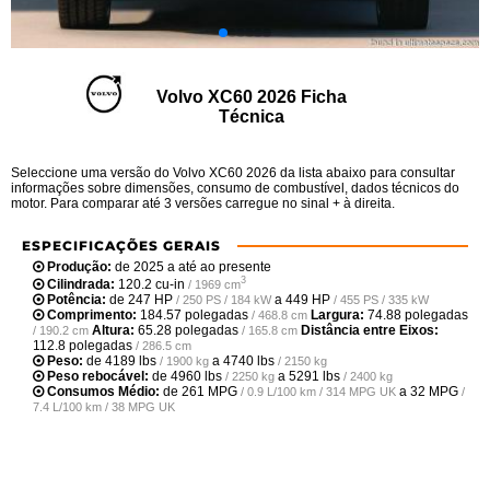
Volvo XC60 2026 Ficha
Técnica
Seleccione uma versão do Volvo XC60 2026 da lista abaixo para consultar
informações sobre dimensões, consumo de combustível, dados técnicos do
motor. Para comparar até 3 versões carregue no sinal + à direita.
ESPECIFICAÇÕES GERAIS
Produção:
de 2025 a até ao presente
3
Cilindrada:
120.2 cu-in
/ 1969 cm
Potência:
de
247 HP
a
449 HP
/ 250 PS / 184 kW
/ 455 PS / 335 kW
Comprimento:
184.57 polegadas
Largura:
74.88 polegadas
/ 468.8 cm
Altura:
65.28 polegadas
Distância entre Eixos:
/ 190.2 cm
/ 165.8 cm
112.8 polegadas
/ 286.5 cm
Peso:
de
4189 lbs
a
4740 lbs
/ 1900 kg
/ 2150 kg
Peso rebocável:
de
4960 lbs
a
5291 lbs
/ 2250 kg
/ 2400 kg
Consumos Médio:
de
261 MPG
a
32 MPG
/ 0.9 L/100 km / 314 MPG UK
/
7.4 L/100 km / 38 MPG UK