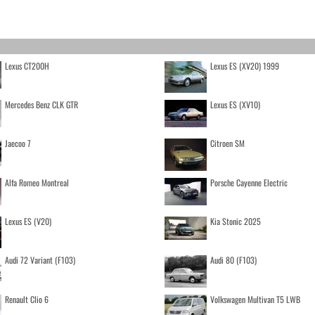
Lexus CT200H
Lexus ES (XV20) 1999
Mercedes Benz CLK GTR
Lexus ES (XV10)
Jaecoo 7
Citroen SM
Alfa Romeo Montreal
Porsche Cayenne Electric
Lexus ES (V20)
Kia Stonic 2025
Audi 72 Variant (F103)
Audi 80 (F103)
Renault Clio 6
Volkswagen Multivan T5 LWB