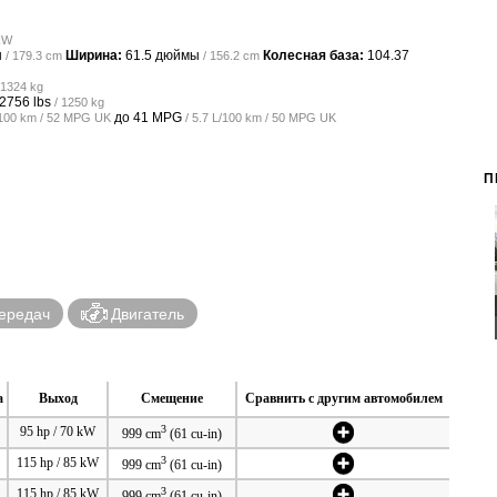
 kW
ы
Ширина:
61.5 дюймы
Колесная база:
104.37
/ 179.3 cm
/ 156.2 cm
 1324 kg
2756 lbs
/ 1250 kg
до
41 MPG
L/100 km / 52 MPG UK
/ 5.7 L/100 km / 50 MPG UK
П
ередач
Двигатель
а
Выход
Смещение
Сравнить с другим автомобилем
3
95 hp / 70 kW
999 cm
(61 cu-in)
3
115 hp / 85 kW
999 cm
(61 cu-in)
3
115 hp / 85 kW
999 cm
(61 cu-in)