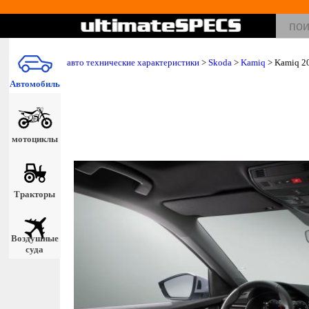
авто технические характеристики
>
Skoda
>
Kamiq
> Kamiq 2
Автомобиль
мотоциклы
Тракторы
Воздушные
суда