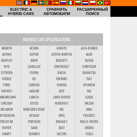
ELECTRIC &
СРАВНИТЬ
РАСШИРЕННЫЙ
HYBRID CARS
АВТОМОБИЛИ
ПОИСК
И
BROWSE CAR SPECIFICATIONS...
ABARTH
ACURA
AIWAYS
ALFA-ROMEO
ALPINA
ALPINE
ASTON-MARTIN
AUDI
BENTLEY
BMW
BUGATTI
BUICK
BYD
CADILLAC
CHEVROLET
CHRYSLER
CITROEN
CUPRA
DACIA
DAIHATSU
DODGE
DS
FERRARI
FIAT
FORD
GENESIS
HONDA
HYUNDAI
INFINITI
JAGUAR
JEEP
KIA
AMBORGHINI
LANCIA
LAND-ROVER
LEXUS
LINCOLN
LOTUS
MASERATI
MAZDA
MCLAREN
MERCEDES-BENZ
MG
MINI
MITSUBISHI
NISSAN
OPEL
PEUGEOT
POLESTAR
PORSCHE
RENAULT
ROLLS-ROYCE
ROVER
SAAB
SEAT
SKODA
SMART
SUBARU
SUZUKI
TESLA