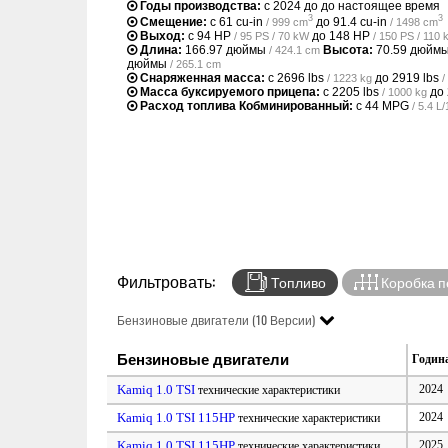
Годы производства:
с 2024 до до настоящее время
3
3
Смещение:
с
61 cu-in
до
91.4 cu-in
/ 999 cm
/ 1498 cm
Выход:
с
94 HP
до
148 HP
/ 95 PS / 70 kW
/ 150 PS / 110
Длина:
166.97 дюймы
Высота:
70.59 дюйм
/ 424.1 cm
дюймы
/ 265.1 cm
Снаряженная масса:
с
2696 lbs
до
2919 lbs
/ 1223 kg
/
Масса буксируемого прицепа:
с
2205 lbs
до
/ 1000 kg
Расход топлива Кобминированный:
с
44 MPG
/ 5.4 
Фильтровать:
Топливо
Коробка п
Бензиновые двигатели (10 Версии)
Бензиновые двигатели
Годин
Kamiq 1.0 TSI
2024
технические характеристики
Kamiq 1.0 TSI 115HP
2024
технические характеристики
Kamiq 1.0 TSI 115HP
2025
технические характеристики