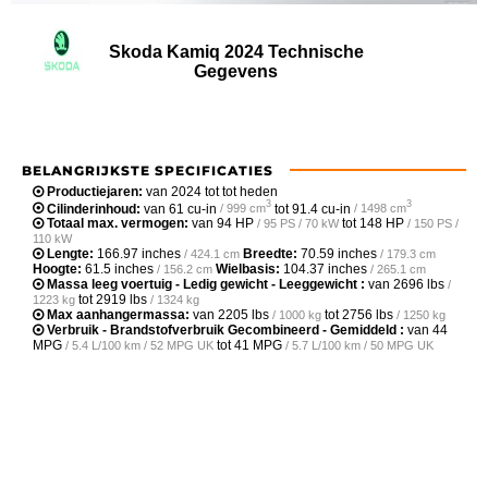
Skoda Kamiq 2024 Technische
Gegevens
BELANGRIJKSTE SPECIFICATIES
Productiejaren:
van 2024 tot tot heden
3
3
Cilinderinhoud:
van
61 cu-in
tot
91.4 cu-in
/ 999 cm
/ 1498 cm
Totaal max. vermogen:
van
94 HP
tot
148 HP
/ 95 PS / 70 kW
/ 150 PS /
110 kW
Lengte:
166.97 inches
Breedte:
70.59 inches
/ 424.1 cm
/ 179.3 cm
Hoogte:
61.5 inches
Wielbasis:
104.37 inches
/ 156.2 cm
/ 265.1 cm
Massa leeg voertuig - Ledig gewicht - Leeggewicht :
van
2696 lbs
/
tot
2919 lbs
1223 kg
/ 1324 kg
Max aanhangermassa:
van
2205 lbs
tot
2756 lbs
/ 1000 kg
/ 1250 kg
Verbruik - Brandstofverbruik Gecombineerd - Gemiddeld :
van
44
MPG
tot
41 MPG
/ 5.4 L/100 km / 52 MPG UK
/ 5.7 L/100 km / 50 MPG UK