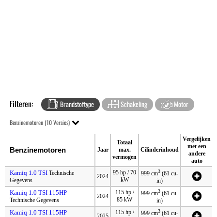
Filteren:
Brandstoftype
Schakeling
Motor
Benzinemotoren (10 Versies)
Vergelijken
Totaal
met een
Benzinemotoren
Jaar
max.
Cilinderinhoud
andere
vermogen
auto
3
Kamiq 1.0 TSI
95 hp / 70
Technische
999 cm
(61 cu-
2024
kW
Gegevens
in)
3
Kamiq 1.0 TSI 115HP
115 hp /
999 cm
(61 cu-
2024
85 kW
Technische Gegevens
in)
3
Kamiq 1.0 TSI 115HP
115 hp /
999 cm
(61 cu-
2025