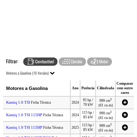
Filtrar:
Combustível
Câmbio
Motor
Motores a Gasolina (10 Versões)
Comparar
Motores a Gasolina
Ano
Potência
Cilindrada
com outro
carro
3
95 hp /
999 cm
Kamiq 1.0 TSI
Ficha Técnica
2024
70 kW
(61 cu-in)
3
115 hp /
999 cm
Kamiq 1.0 TSI 115HP
Ficha Técnica
2024
85 kW
(61 cu-in)
3
115 hp /
999 cm
Kamiq 1.0 TSI 115HP
Ficha Técnica
2025
85 kW
(61 cu-in)
3