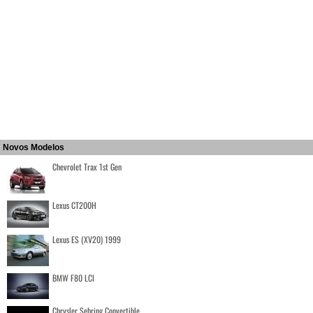
Novos Modelos
Chevrolet Trax 1st Gen
Lexus CT200H
Lexus ES (XV20) 1999
BMW F80 LCI
Chrysler Sebring Convertible