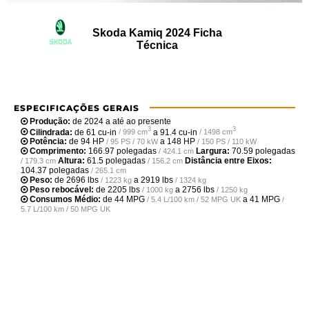
Skoda Kamiq 2024 Ficha
Técnica
ESPECIFICAÇÕES GERAIS
Produção:
de 2024 a até ao presente
3
3
Cilindrada:
de
61 cu-in
a
91.4 cu-in
/ 999 cm
/ 1498 cm
Potência:
de
94 HP
a
148 HP
/ 95 PS / 70 kW
/ 150 PS / 110 kW
Comprimento:
166.97 polegadas
Largura:
70.59 polegadas
/ 424.1 cm
Altura:
61.5 polegadas
Distância entre Eixos:
/ 179.3 cm
/ 156.2 cm
104.37 polegadas
/ 265.1 cm
Peso:
de
2696 lbs
a
2919 lbs
/ 1223 kg
/ 1324 kg
Peso rebocável:
de
2205 lbs
a
2756 lbs
/ 1000 kg
/ 1250 kg
Consumos Médio:
de
44 MPG
a
41 MPG
/ 5.4 L/100 km / 52 MPG UK
/
5.7 L/100 km / 50 MPG UK