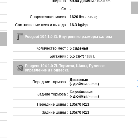
Ширина :
59.84 дюймы
/ 152.0 cm
Cx :
-
Снаряженная масса :
1620 lbs
/ 735 kg
Соотношение веса и выхода :
16.3 kg/hp
Peugeot 104 1.0 ZL Внутренние размеры салона
Количество мест :
5 сиденья
Багажник :
5.5 cu-ft
/ 155 L
Peugeot 104 1.0 ZL Тормоза, Шины, Рулевое
управление и Подвеска
Дисковые
Передние тормоза :
(
- дюймы
)
/ - mm
Барабанные
Задние тормоза :
(
- дюймы
)
/ - mm
Передние шины :
135/70 R13
Задние шины :
135/70 R13