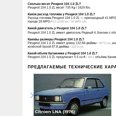
Сколько весит Peugeot 104 1.0 ZL?
Peugeot 104 1.0 ZL весит 735 Kg / 1620 lbs.
Каков расход топлива у Peugeot 104 1.0 ZL?
Расход топлива Peugeot 104 1.0 ZL — пригородный
41 MPG
городе
28 MPG /
.
8.3 L/100 km / 34 MPG UK
Какой двигатель у Peugeot 104 1.0 ZL?
Peugeot 104 1.0 ZL имеет двигатель Рядный 4, Бензин с о
Каковы размеры Peugeot 104 1.0 ZL?
Peugeot 104 1.0 ZL имеет длину
132.68 дюймы
, ш
/ 337.0 cm
колёсной базой
87.8 дюймы
.
/ 223.0 cm
Какой объём багажника у Peugeot 104 1.0 ZL?
Peugeot 104 1.0 ZL предлагает
5.5 cu-ft
объёма багаж
/ 155 L
ПРЕДЛАГАЕМЫЕ ТЕХНИЧЕСКИЕ ХАР
Citroen LNA (1976)