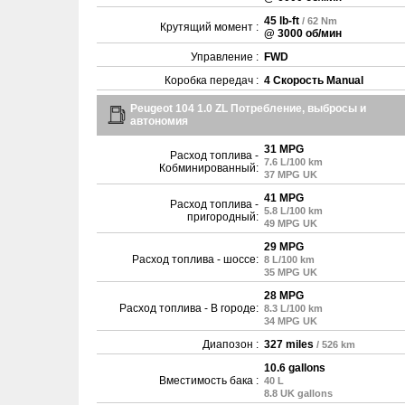
45 lb-ft
/ 62 Nm
Крутящий момент :
@ 3000 об/мин
Управление :
FWD
Коробка передач :
4 Скорость Manual
Peugeot 104 1.0 ZL Потребление, выбросы и
автономия
31 MPG
Расход топлива -
7.6 L/100 km
Кобминированный:
37 MPG UK
41 MPG
Расход топлива -
5.8 L/100 km
пригородный:
49 MPG UK
29 MPG
Расход топлива - шоссе:
8 L/100 km
35 MPG UK
28 MPG
Расход топлива - В городе:
8.3 L/100 km
34 MPG UK
Диапозон :
327 miles
/ 526 km
10.6 gallons
Вместимость бака :
40 L
8.8 UK gallons