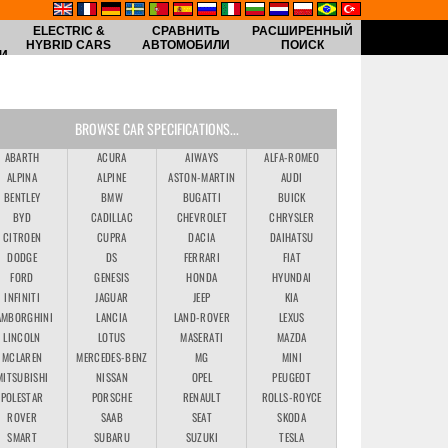
ELECTRIC &
СРАВНИТЬ
РАСШИРЕННЫЙ
HYBRID CARS
АВТОМОБИЛИ
ПОИСК
И
BROWSE CAR SPECIFICATIONS...
ABARTH
ACURA
AIWAYS
ALFA-ROMEO
ALPINA
ALPINE
ASTON-MARTIN
AUDI
BENTLEY
BMW
BUGATTI
BUICK
BYD
CADILLAC
CHEVROLET
CHRYSLER
CITROEN
CUPRA
DACIA
DAIHATSU
DODGE
DS
FERRARI
FIAT
FORD
GENESIS
HONDA
HYUNDAI
INFINITI
JAGUAR
JEEP
KIA
AMBORGHINI
LANCIA
LAND-ROVER
LEXUS
LINCOLN
LOTUS
MASERATI
MAZDA
MCLAREN
MERCEDES-BENZ
MG
MINI
MITSUBISHI
NISSAN
OPEL
PEUGEOT
POLESTAR
PORSCHE
RENAULT
ROLLS-ROYCE
ROVER
SAAB
SEAT
SKODA
SMART
SUBARU
SUZUKI
TESLA