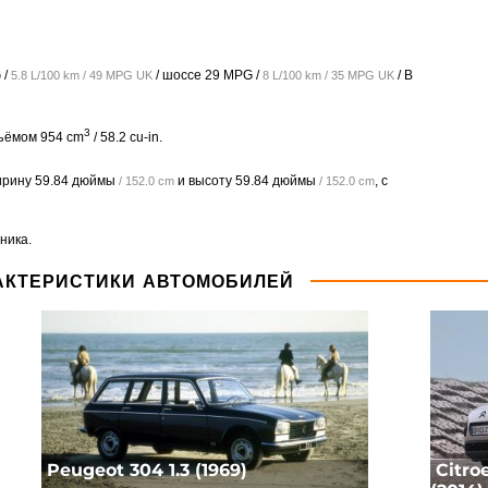
 /
/ шоссе
29 MPG /
/ В
5.8 L/100 km / 49 MPG UK
8 L/100 km / 35 MPG UK
3
бъёмом 954 cm
/ 58.2 cu-in.
ирину
59.84 дюймы
и высоту
59.84 дюймы
, с
/ 152.0 cm
/ 152.0 cm
ника.
АКТЕРИСТИКИ АВТОМОБИЛЕЙ
Peugeot 304 1.3 (1969)
Citro