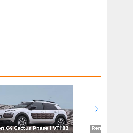
en C4 Cactus Phase 1 VTi 82
Renault 5 TLC (1