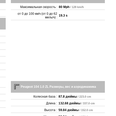
Максимальная скорость :
80 Mph
/ 128 km/h
от 0 до 100 км/ч (от 0 до 62
19.3 s
миль/ч) :
Peugeot 104 1.0 ZL Размеры, вес и аэродинамика
Колесная база :
87.8 дюймы
/ 223.0 cm
Длина :
132.68 дюймы
/ 337.0 cm
Высота :
59.84 дюймы
/ 152.0 cm