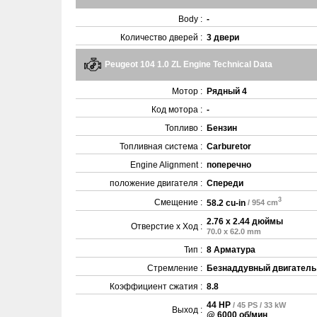
Body :
-
Количество дверей :
3 двери
Peugeot 104 1.0 ZL Engine Technical Data
Мотор :
Рядный 4
Код мотора :
-
Топливо :
Бензин
Топливная система :
Carburetor
Engine Alignment :
поперечно
положение двигателя :
Спереди
3
Смещение :
58.2 cu-in
/ 954 cm
2.76 x 2.44 дюймы
Отверстие x Ход :
70.0 x 62.0 mm
Тип :
8 Арматура
Стремление :
Безнаддувный двигатель
Коэффициент сжатия :
8.8
44 HP
/ 45 PS / 33 kW
Выход :
@ 6000 об/мин