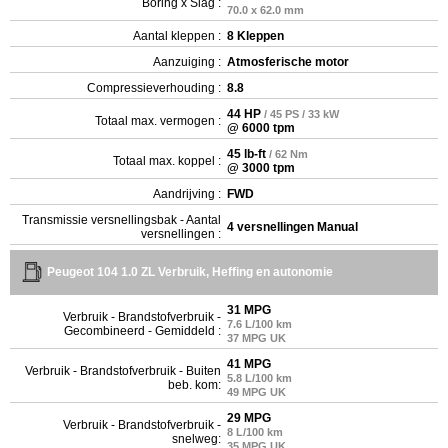
Boring x Slag :
70.0 x 62.0 mm
Aantal kleppen :
8 Kleppen
Aanzuiging :
Atmosferische motor
Compressieverhouding :
8.8
44 HP
/ 45 PS / 33 kW
Totaal max. vermogen :
@ 6000 tpm
45 lb-ft
/ 62 Nm
Totaal max. koppel :
@ 3000 tpm
Aandrijving :
FWD
Transmissie versnellingsbak - Aantal
4 versnellingen Manual
versnellingen :
Peugeot 104 1.0 ZL Verbruik, Heffing en autonomie
31 MPG
Verbruik - Brandstofverbruik -
7.6 L/100 km
Gecombineerd - Gemiddeld :
37 MPG UK
41 MPG
Verbruik - Brandstofverbruik - Buiten
5.8 L/100 km
beb. kom:
49 MPG UK
29 MPG
Verbruik - Brandstofverbruik -
8 L/100 km
snelweg:
35 MPG UK