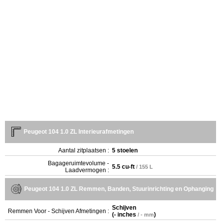
Peugeot 104 1.0 ZL Interieurafmetingen
Aantal zitplaatsen :
5 stoelen
Bagageruimtevolume -
5.5 cu-ft
/ 155 L
Laadvermogen :
Peugeot 104 1.0 ZL Remmen, Banden, Stuurinrichting en Ophanging
Schijven
Remmen Voor - Schijven Afmetingen :
(
- inches
)
/ - mm