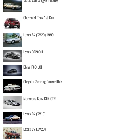
Volvo 740 Wagon Facelift
Chevrolet Trax 1st Gen
Lexus ES (XV20) 1999
Lexus CT200H
BMW F80 LCI
Chrysler Sebring Convertible
Mercedes Benz CLK GTR
Lexus ES (XV10)
Lexus ES (XV20)