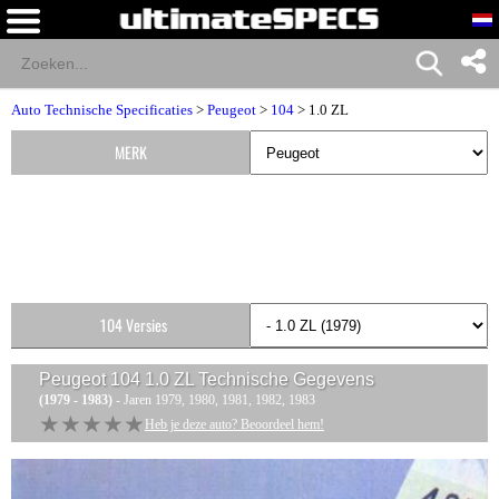
Auto Technische Specificaties
>
Peugeot
>
104
> 1.0 ZL
MERK
104 Versies
Peugeot 104 1.0 ZL
Technische Gegevens
(1979 - 1983)
- Jaren 1979, 1980, 1981, 1982, 1983
★★★★★
★★★★★
Heb je deze auto? Beoordeel hem!