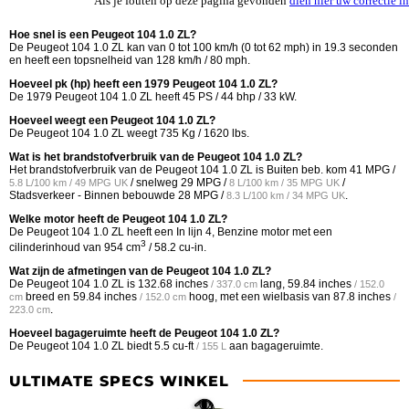
Als je fouten op deze pagina gevonden
dien hier uw correctie in
Hoe snel is een Peugeot 104 1.0 ZL?
De Peugeot 104 1.0 ZL kan van 0 tot 100 km/h (0 tot 62 mph) in 19.3 seconden
en heeft een topsnelheid van 128 km/h / 80 mph.
Hoeveel pk (hp) heeft een 1979 Peugeot 104 1.0 ZL?
De 1979 Peugeot 104 1.0 ZL heeft 45 PS / 44 bhp / 33 kW.
Hoeveel weegt een Peugeot 104 1.0 ZL?
De Peugeot 104 1.0 ZL weegt 735 Kg / 1620 lbs.
Wat is het brandstofverbruik van de Peugeot 104 1.0 ZL?
Het brandstofverbruik van de Peugeot 104 1.0 ZL is Buiten beb. kom
41 MPG /
/ snelweg
29 MPG /
/
5.8 L/100 km / 49 MPG UK
8 L/100 km / 35 MPG UK
Stadsverkeer - Binnen bebouwde
28 MPG /
.
8.3 L/100 km / 34 MPG UK
Welke motor heeft de Peugeot 104 1.0 ZL?
De Peugeot 104 1.0 ZL heeft een In lijn 4, Benzine motor met een
3
cilinderinhoud van 954 cm
/ 58.2 cu-in.
Wat zijn de afmetingen van de Peugeot 104 1.0 ZL?
De Peugeot 104 1.0 ZL is
132.68 inches
lang,
59.84 inches
/ 337.0 cm
/ 152.0
breed en
59.84 inches
hoog, met een wielbasis van
87.8 inches
cm
/ 152.0 cm
/
.
223.0 cm
Hoeveel bagageruimte heeft de Peugeot 104 1.0 ZL?
De Peugeot 104 1.0 ZL biedt
5.5 cu-ft
aan bagageruimte.
/ 155 L
ULTIMATE SPECS WINKEL