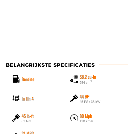
BELANGRIJKSTE SPECIFICATIES
58.2 cu-in
Benzine
3
954 cm
44 HP
In lijn 4
45 PS / 33 kW
45 lb-ft
80 Mph
62 Nm
128 km/h
31 MPG