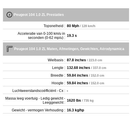
Peugeot 104 1.0 ZL Prestaties
Topsnelheid :
80 Mph
/ 128 km/h
Acceleratie van 0-100 km/u in
19.3 s
seconden (0-62 mp/u) :
Peugeot 104 1.0 ZL Maten, Afmetingen, Gewichten, Aërodynamica
Wielbasis :
87.8 inches
/ 223.0 cm
Lengte :
132.68 inches
/ 337.0 cm
Breedte :
59.84 inches
/ 152.0 cm
Hoogte :
59.84 inches
/ 152.0 cm
Luchtweerstandscoëfficiënt - Cx :
-
Massa leeg voertuig - Ledig gewicht -
1620 lbs
/ 735 kg
Leeggewicht :
Gewicht - vermogen Verhouding :
16.3 kg/hp