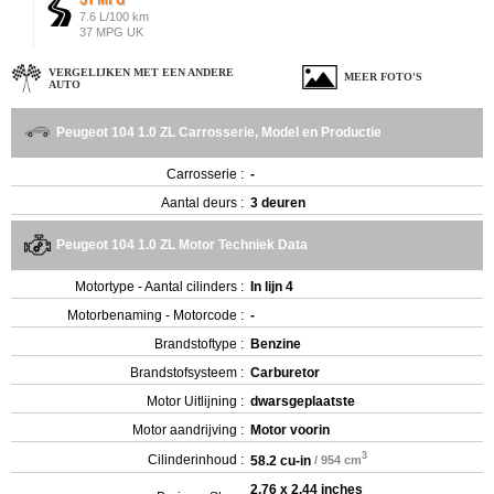
7.6 L/100 km
37 MPG UK
VERGELIJKEN MET EEN ANDERE
MEER FOTO'S
AUTO
Peugeot 104 1.0 ZL Carrosserie, Model en Productie
Carrosserie :
-
Aantal deurs :
3 deuren
Peugeot 104 1.0 ZL Motor Techniek Data
Motortype - Aantal cilinders :
In lijn 4
Motorbenaming - Motorcode :
-
Brandstoftype :
Benzine
Brandstofsysteem :
Carburetor
Motor Uitlijning :
dwarsgeplaatste
Motor aandrijving :
Motor voorin
3
Cilinderinhoud :
58.2 cu-in
/ 954 cm
2.76 x 2.44 inches