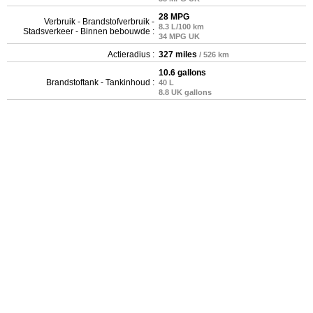
28 MPG
Verbruik - Brandstofverbruik -
8.3 L/100 km
Stadsverkeer - Binnen bebouwde :
34 MPG UK
Actieradius :
327 miles
/ 526 km
10.6 gallons
Brandstoftank - Tankinhoud :
40 L
8.8 UK gallons