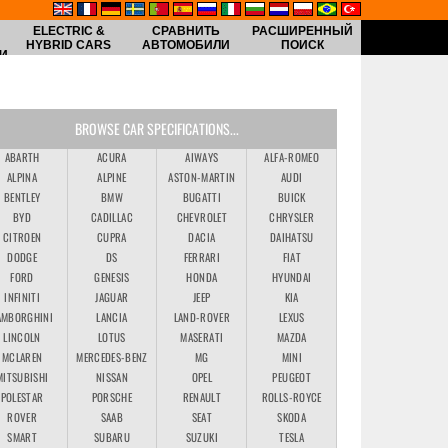
ELECTRIC &
СРАВНИТЬ
РАСШИРЕННЫЙ
HYBRID CARS
АВТОМОБИЛИ
ПОИСК
И
BROWSE CAR SPECIFICATIONS...
ABARTH
ACURA
AIWAYS
ALFA-ROMEO
ALPINA
ALPINE
ASTON-MARTIN
AUDI
BENTLEY
BMW
BUGATTI
BUICK
BYD
CADILLAC
CHEVROLET
CHRYSLER
CITROEN
CUPRA
DACIA
DAIHATSU
DODGE
DS
FERRARI
FIAT
FORD
GENESIS
HONDA
HYUNDAI
INFINITI
JAGUAR
JEEP
KIA
AMBORGHINI
LANCIA
LAND-ROVER
LEXUS
LINCOLN
LOTUS
MASERATI
MAZDA
MCLAREN
MERCEDES-BENZ
MG
MINI
MITSUBISHI
NISSAN
OPEL
PEUGEOT
POLESTAR
PORSCHE
RENAULT
ROLLS-ROYCE
ROVER
SAAB
SEAT
SKODA
SMART
SUBARU
SUZUKI
TESLA