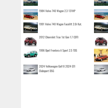
1984 Volvo 740 Wagon 2.3 131HP
1991 Volvo 740 Wagon Facelift 2.0i Kat.
2012 Chevrolet Trax 1st Gen 1.7 CDTI
1996 Opel Frontera A Sport 2.5 TDS
2024 Volkswagen Golf 8 2024 GTI
Clubsport DSG