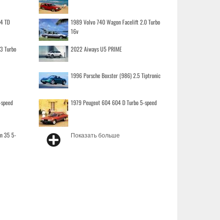
.4 TD
1989 Volvo 740 Wagon Facelift 2.0 Turbo
16v
.3 Turbo
2022 Aiways U5 PRIME
1996 Porsche Boxster (986) 2.5 Tiptronic
-speed
1979 Peugeot 604 604 D Turbo 5-speed
on 35 5-
Показать больше