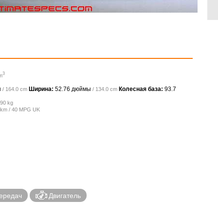
3
m
ы
Ширина:
52.76 дюймы
Колесная база:
93.7
/ 164.0 cm
/ 134.0 cm
790 kg
0 km / 40 MPG UK
ередач
Двигатель