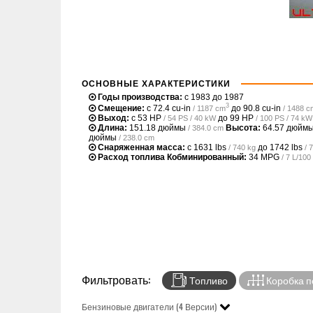
ОСНОВНЫЕ ХАРАКТЕРИСТИКИ
Годы производства:
с 1983 до 1987
3
Смещение:
с
72.4 cu-in
до
90.8 cu-in
/ 1187 cm
/ 1488 c
Выход:
с
53 HP
до
99 HP
/ 54 PS / 40 kW
/ 100 PS / 74 kW
Длина:
151.18 дюймы
Высота:
64.57 дюйм
/ 384.0 cm
дюймы
/ 238.0 cm
Снаряженная масса:
с
1631 lbs
до
1742 lbs
/ 740 kg
/ 
Расход топлива Кобминированный:
34 MPG
/ 7 L/10
Фильтровать:
Топливо
Коробка п
Бензиновые двигатели (4 Версии)