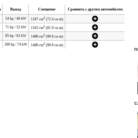
а
Выход
Смещение
Сравнить с другим автомобилем
3
54 hp / 40 kW
1187 cm
(72.4 cu-in)
3
71 hp / 52 kW
1342 cm
(81.9 cu-in)
3
85 hp / 63 kW
1488 cm
(90.8 cu-in)
3
100 hp / 74 kW
1488 cm
(90.8 cu-in)
П
С