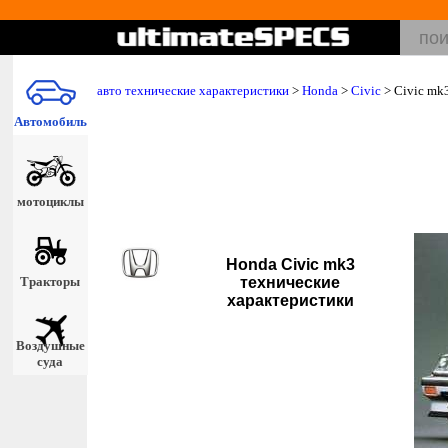
авто технические характеристики
>
Honda
>
Civic
> Civic mk
Автомобиль
мотоциклы
Honda Civic mk3
Тракторы
технические
характеристики
Воздушные
суда