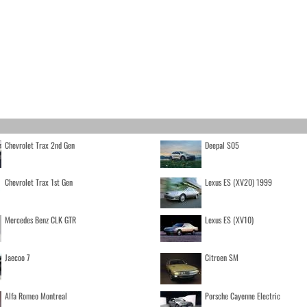
Chevrolet Trax 2nd Gen
Deepal S05
Chevrolet Trax 1st Gen
Lexus ES (XV20) 1999
Mercedes Benz CLK GTR
Lexus ES (XV10)
Jaecoo 7
Citroen SM
Alfa Romeo Montreal
Porsche Cayenne Electric