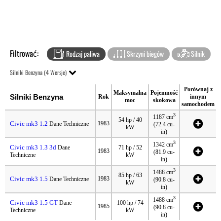
Filtrować:
Rodzaj paliwa
Skrzyni biegów
Silnik
Silniki Benzyna (4 Wersje)
Porównaj z
Maksymalna
Pojemność
Silniki Benzyna
Rok
innym
moc
skokowa
samochodem
3
1187 cm
54 hp / 40
Civic mk3 1.2
1983
Dane Techniczne
(72.4 cu-
kW
in)
3
1342 cm
Civic mk3 1.3 3d
Dane
71 hp / 52
1983
(81.9 cu-
Techniczne
kW
in)
3
1488 cm
85 hp / 63
Civic mk3 1.5
1983
Dane Techniczne
(90.8 cu-
kW
in)
3
1488 cm
Civic mk3 1.5 GT
Dane
100 hp / 74
1985
(90.8 cu-
Techniczne
kW
in)