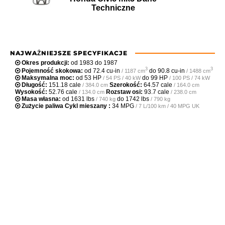
Techniczne
NAJWAŻNIEJSZE SPECYFIKACJE
Okres produkcji:
od 1983 do 1987
3
3
Pojemność skokowa:
od
72.4 cu-in
do
90.8 cu-in
/ 1187 cm
/ 1488 cm
Maksymalna moc:
od
53 HP
do
99 HP
/ 54 PS / 40 kW
/ 100 PS / 74 kW
Długość:
151.18 cale
Szerokość:
64.57 cale
/ 384.0 cm
/ 164.0 cm
Wysokość:
52.76 cale
Rozstaw osi:
93.7 cale
/ 134.0 cm
/ 238.0 cm
Masa własna:
od
1631 lbs
do
1742 lbs
/ 740 kg
/ 790 kg
Zużycie paliwa Cykl mieszany :
34 MPG
/ 7 L/100 km / 40 MPG UK