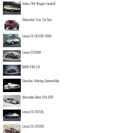
Volvo 740 Wagon Facelift
Chevrolet Trax 1st Gen
Lexus ES (XV20) 1999
Lexus CT200H
BMW F80 LCI
Chrysler Sebring Convertible
Mercedes Benz CLK GTR
Lexus ES (XV10)
Lexus ES (XV20)