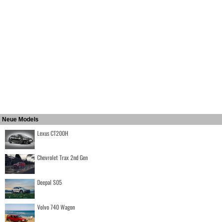
Neue Models
Lexus CT200H
Chevrolet Trax 2nd Gen
Deepal S05
Volvo 740 Wagon