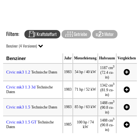
Filtern:
Kraftstoffart
Getriebe
Motor
Benziner (4 Versionen)
Benziner
Jahr
Motorleistung
Hubraum
Vergleichen
3
1187 cm
Civic mk3 1.2
1983
54 hp / 40 kW
Technische Daten
(72.4 cu-
in)
3
1342 cm
Civic mk3 1.3 3d
Technische
1983
71 hp / 52 kW
(81.9 cu-
Daten
in)
3
1488 cm
Civic mk3 1.5
1983
85 hp / 63 kW
Technische Daten
(90.8 cu-
in)
3
1488 cm
Civic mk3 1.5 GT
Technische
100 hp / 74
1985
(90.8 cu-
Daten
kW
in)