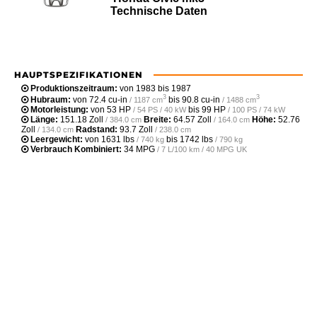
Technische Daten
HAUPTSPEZIFIKATIONEN
Produktionszeitraum:
von 1983 bis 1987
3
3
Hubraum:
von
72.4 cu-in
bis
90.8 cu-in
/ 1187 cm
/ 1488 cm
Motorleistung:
von
53 HP
bis
99 HP
/ 54 PS / 40 kW
/ 100 PS / 74 kW
Länge:
151.18 Zoll
Breite:
64.57 Zoll
Höhe:
52.76
/ 384.0 cm
/ 164.0 cm
Zoll
Radstand:
93.7 Zoll
/ 134.0 cm
/ 238.0 cm
Leergewicht‎:
von
1631 lbs
bis
1742 lbs
/ 740 kg
/ 790 kg
Verbrauch Kombiniert:
34 MPG
/ 7 L/100 km / 40 MPG UK