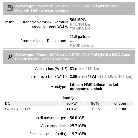
Volkswagen Passat B9 Variant 1.5 TSI 204HP eHybrid e-DSG
Verbruik, Heffing en autonomie
588 MPG
Verbruik - Brandstofverbruik - Verbruik
0.4 L/100 km
gecombineerd WLTP:
706 MPG UK
11.9 gallons
Brandstoftank - Tankinhoud :
45 L
9.9 UK gallons
Volkswagen Passat B9 Variant 1.5 TSI 204HP eHybrid e-DSG Accu
Techniek Data, laad en actieradius
Actieradius (WLTP):
81 miles
/ 131 km
stroomverbruik WLTP:
3.86 miles/ kWh
(16.1 kWh / 100 km)
Lithium-NMC Lithium nickel
Accutype :
manganese cobalt
laadtijd
DC
50 kW
80%
0h25m
Wallbox 3-fase
11 kW
100%
2h00m
snellaadvermogen :
50.0 kW
Accu capaciteit :
25.7 kWh
Accu capaciteit (netto) :
19.7 kWh