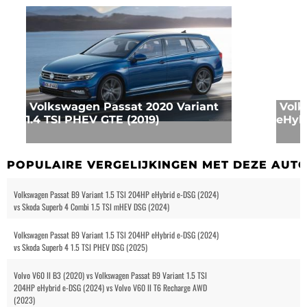
Volkswagen Passat 2020 Variant
Volk
1.4 TSI PHEV GTE (2019)
eHyb
POPULAIRE VERGELIJKINGEN MET DEZE AUT
Volkswagen Passat B9 Variant 1.5 TSI 204HP eHybrid e-DSG (2024)
vs Skoda Superb 4 Combi 1.5 TSI mHEV DSG (2024)
Volkswagen Passat B9 Variant 1.5 TSI 204HP eHybrid e-DSG (2024)
vs Skoda Superb 4 1.5 TSI PHEV DSG (2025)
Volvo V60 II B3 (2020) vs Volkswagen Passat B9 Variant 1.5 TSI
204HP eHybrid e-DSG (2024) vs Volvo V60 II T6 Recharge AWD
(2023)