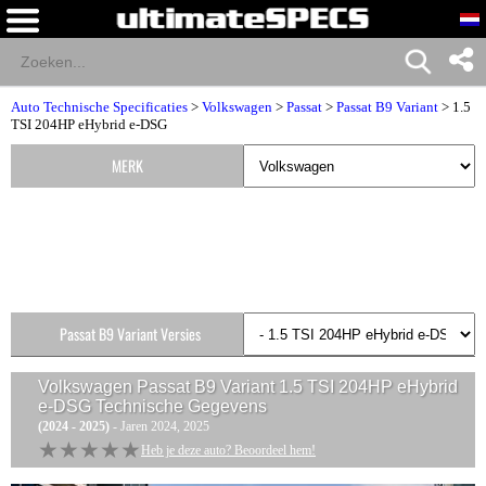
Auto Technische Specificaties
>
Volkswagen
>
Passat
>
Passat B9 Variant
> 1.5
TSI 204HP eHybrid e-DSG
MERK
Passat B9 Variant Versies
Volkswagen Passat B9 Variant 1.5 TSI 204HP eHybrid
e-DSG
Technische Gegevens
(2024 - 2025)
- Jaren 2024, 2025
★★★★★
★★★★★
Heb je deze auto? Beoordeel hem!