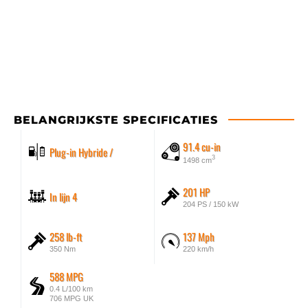
BELANGRIJKSTE SPECIFICATIES
91.4 cu-in
Plug-in Hybride /
3
1498 cm
201 HP
In lijn 4
204 PS / 150 kW
258 lb-ft
137 Mph
350 Nm
220 km/h
588 MPG
0.4 L/100 km
706 MPG UK