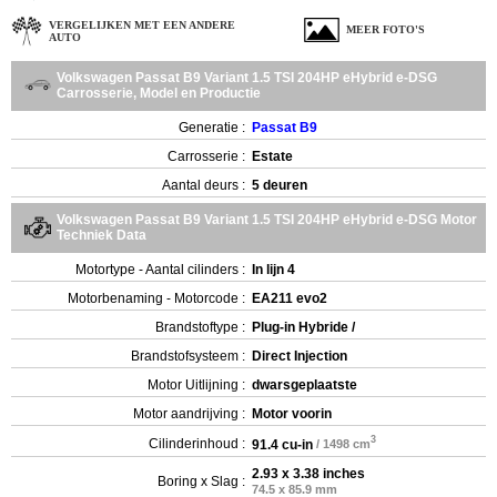
VERGELIJKEN MET EEN ANDERE
MEER FOTO'S
AUTO
Volkswagen Passat B9 Variant 1.5 TSI 204HP eHybrid e-DSG
Carrosserie, Model en Productie
Generatie :
Passat B9
Carrosserie :
Estate
Aantal deurs :
5 deuren
Volkswagen Passat B9 Variant 1.5 TSI 204HP eHybrid e-DSG Motor
Techniek Data
Motortype - Aantal cilinders :
In lijn 4
Motorbenaming - Motorcode :
EA211 evo2
Brandstoftype :
Plug-in Hybride /
Brandstofsysteem :
Direct Injection
Motor Uitlijning :
dwarsgeplaatste
Motor aandrijving :
Motor voorin
3
Cilinderinhoud :
91.4 cu-in
/ 1498 cm
2.93 x 3.38 inches
Boring x Slag :
74.5 x 85.9 mm