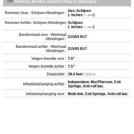
Remmen, Banden, Stuurinrichting en Ophanging
Gev. Schijven
Remmen Voor - Schijven Afmetingen :
(
- inches
)
/ - mm
Remmen Achter- Schijven Afmetingen
Schijven
:
(
- inches
)
/ - mm
Bandenmaat voor - Wielmaat
215/55 R17
Afmetingen :
Bandenmaat achter - Wielmaat
215/55 R17
Afmetingen :
Velgen breedte voor :
7.5"
Velgen breedte achter :
7.5"
Draaicirkel :
39.4 feet
/ 12.0 m
Independent. MacPherson. Coil
Infowielophanging achter :
Springs. Anti-roll bar.
infowielophanging voor :
Multi-link. Coil Springs. Anti-roll bar.