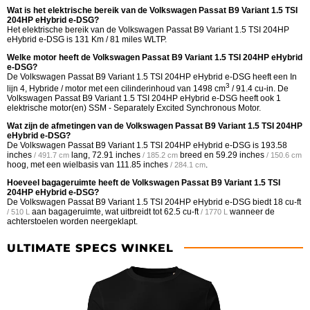
Wat is het elektrische bereik van de Volkswagen Passat B9 Variant 1.5 TSI
204HP eHybrid e-DSG?
Het elektrische bereik van de Volkswagen Passat B9 Variant 1.5 TSI 204HP
eHybrid e-DSG is 131 Km / 81 miles WLTP.
Welke motor heeft de Volkswagen Passat B9 Variant 1.5 TSI 204HP eHybrid
e-DSG?
De Volkswagen Passat B9 Variant 1.5 TSI 204HP eHybrid e-DSG heeft een In
3
lijn 4, Hybride / motor met een cilinderinhoud van 1498 cm
/ 91.4 cu-in. De
Volkswagen Passat B9 Variant 1.5 TSI 204HP eHybrid e-DSG heeft ook 1
elektrische motor(en) SSM - Separately Excited Synchronous Motor.
Wat zijn de afmetingen van de Volkswagen Passat B9 Variant 1.5 TSI 204HP
eHybrid e-DSG?
De Volkswagen Passat B9 Variant 1.5 TSI 204HP eHybrid e-DSG is
193.58
inches
lang,
72.91 inches
breed en
59.29 inches
/ 491.7 cm
/ 185.2 cm
/ 150.6 cm
hoog, met een wielbasis van
111.85 inches
.
/ 284.1 cm
Hoeveel bagageruimte heeft de Volkswagen Passat B9 Variant 1.5 TSI
204HP eHybrid e-DSG?
De Volkswagen Passat B9 Variant 1.5 TSI 204HP eHybrid e-DSG biedt
18 cu-ft
aan bagageruimte, wat uitbreidt tot
62.5 cu-ft
wanneer de
/ 510 L
/ 1770 L
achterstoelen worden neergeklapt.
ULTIMATE SPECS WINKEL