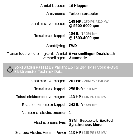
Aantal kleppen :
16 Kleppen
Aanzuiging :
Turbo Intercooler
148 HP
/ 150 PS / 110 kW
Totaal max. vermogen :
@ 5500-6000 tpm
184 lb-ft
/ 250 Nm
Totaal max. koppel :
@ 1500-4000 tpm
Aandrijving :
FWD
Transmissie versnellingsbak - Aantal
6 versnellingen Dualclutch
versnellingen :
Automatic
Volkswagen Passat B9 Variant 1.5 TSI 204HP eHybrid e-DSG
Elektromotor Techniek Data
Totaal max. vermogen :
201 HP
/ 204 PS / 150 kW
Totaal max. koppel :
258 lb-ft
/ 350 Nm
Totaal elektromotor vermogen :
113 HP
/ 115 PS / 85 kW
Totaal elektromotor koppel :
243 lb-ft
/ 330 Nm
Number of electric engines:
1
SSM - Separately Excited
Electric engine type:
Synchronous Motor
Gearbox Electric Engine Power:
113 HP
/ 115 PS / 85 kW