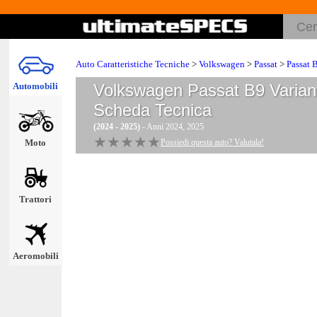
Auto Caratteristiche Tecniche
>
Volkswagen
>
Passat
>
Passat 
Automobili
Volkswagen Passat B9 Varian
Scheda Tecnica
(2024 - 2025)
- Anni 2024, 2025
★★★★★
★★★★★
Moto
Possiedi questa auto? Valutala!
Trattori
Aeromobili