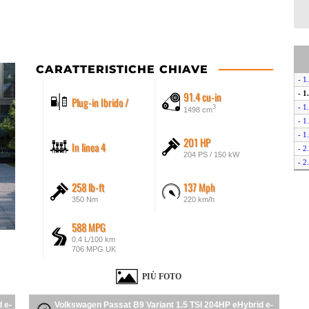
CARATTERISTICHE CHIAVE
- 1
91.4 cu-in
- 1
Plug-in Ibrido /
- 1
3
1498 cm
- 1
- 1
201 HP
In linea 4
- 2
204 PS / 150 kW
- 2
- 
258 lb-ft
137 Mph
- 
350 Nm
220 km/h
- 2
588 MPG
0.4 L/100 km
706 MPG UK
PIÙ FOTO
 e-
Volkswagen Passat B9 Variant 1.5 TSI 204HP eHybrid e-