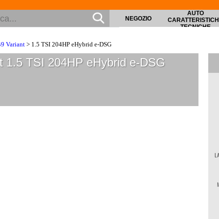
AUTO
NEGOZIO
CARATTERISTIC
TECNICHE
B9 Variant
> 1.5 TSI 204HP eHybrid e-DSG
t 1.5 TSI 204HP eHybrid e-DSG
L