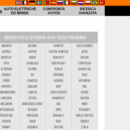
AUTO ELETTRICHE
CONFRONTA
RICERCA
HE
ED IBRIDE
AUTOS
AVANZATA
RICERCA PER LE SPECIFICHE AUTO. SCEGLI PER MARCA:
ABARTH
ACURA
AIWAYS
ALFA-ROMEO
ALPINA
ALPINE
ASTON-MARTIN
AUDI
BENTLEY
BMW
BUGATTI
BUICK
BYD
CADILLAC
CHEVROLET
CHRYSLER
CITROEN
CUPRA
DACIA
DAIHATSU
DODGE
DS
FERRARI
FIAT
FORD
GENESIS
HONDA
HYUNDAI
INFINITI
JAGUAR
JEEP
KIA
AMBORGHINI
LANCIA
LAND-ROVER
LEXUS
LINCOLN
LOTUS
MASERATI
MAZDA
MCLAREN
MERCEDES-BENZ
MG
MINI
MITSUBISHI
NISSAN
OPEL
PEUGEOT
POLESTAR
PORSCHE
RENAULT
ROLLS-ROYCE
ROVER
SAAB
SEAT
SKODA
SMART
SUBARU
SUZUKI
TESLA