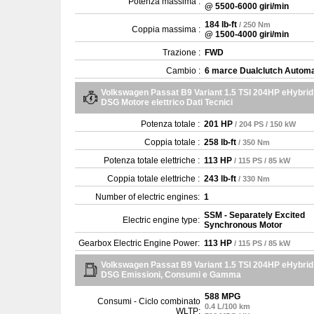
Potenza massima :
@ 5500-6000 giri/min
184 lb-ft
/ 250 Nm
Coppia massima :
@ 1500-4000 giri/min
Trazione :
FWD
Cambio :
6 marce Dualclutch Automa
Volkswagen Passat B9 Variant 1.5 TSI 204HP eHybrid
DSG Motore elettrico Dati Tecnici
Potenza totale :
201 HP
/ 204 PS / 150 kW
Coppia totale :
258 lb-ft
/ 350 Nm
Potenza totale elettriche :
113 HP
/ 115 PS / 85 kW
Coppia totale elettriche :
243 lb-ft
/ 330 Nm
Number of electric engines:
1
SSM - Separately Excited
Electric engine type:
Synchronous Motor
Gearbox Electric Engine Power:
113 HP
/ 115 PS / 85 kW
Volkswagen Passat B9 Variant 1.5 TSI 204HP eHybrid
DSG Emissioni, Consumi e Gamma
588 MPG
Consumi - Ciclo combinato
0.4 L/100 km
WLTP: