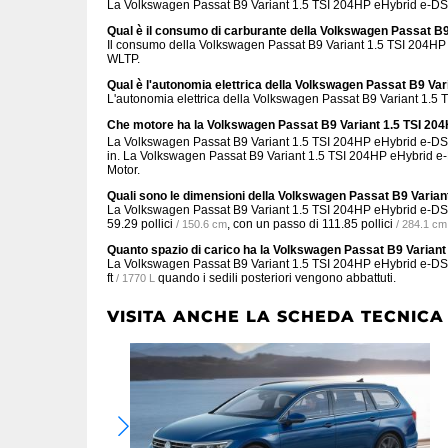
La Volkswagen Passat B9 Variant 1.5 TSI 204HP eHybrid e-DS
Qual è il consumo di carburante della Volkswagen Passat B
Il consumo della Volkswagen Passat B9 Variant 1.5 TSI 204H
WLTP.
Qual è l'autonomia elettrica della Volkswagen Passat B9 Va
L'autonomia elettrica della Volkswagen Passat B9 Variant 1.5
Che motore ha la Volkswagen Passat B9 Variant 1.5 TSI 20
La Volkswagen Passat B9 Variant 1.5 TSI 204HP eHybrid e-DSG h
in. La Volkswagen Passat B9 Variant 1.5 TSI 204HP eHybrid e-
Motor.
Quali sono le dimensioni della Volkswagen Passat B9 Varia
La Volkswagen Passat B9 Variant 1.5 TSI 204HP eHybrid e-D
59.29 pollici
, con un passo di
111.85 pollici
/ 150.6 cm
/ 284.1 cm
Quanto spazio di carico ha la Volkswagen Passat B9 Varian
La Volkswagen Passat B9 Variant 1.5 TSI 204HP eHybrid e-DS
ft
quando i sedili posteriori vengono abbattuti.
/ 1770 L
VISITA ANCHE LA SCHEDA TECNICA