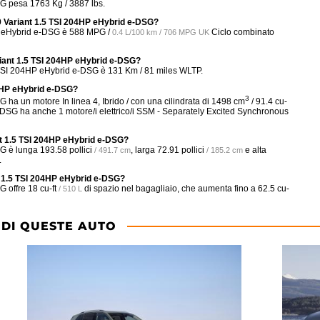
G pesa 1763 Kg / 3887 lbs.
9 Variant 1.5 TSI 204HP eHybrid e-DSG?
P eHybrid e-DSG è
588 MPG /
Ciclo combinato
0.4 L/100 km / 706 MPG UK
riant 1.5 TSI 204HP eHybrid e-DSG?
 TSI 204HP eHybrid e-DSG è 131 Km / 81 miles WLTP.
4HP eHybrid e-DSG?
3
a un motore In linea 4, Ibrido / con una cilindrata di 1498 cm
/ 91.4 cu-
DSG ha anche 1 motore/i elettrico/i SSM - Separately Excited Synchronous
nt 1.5 TSI 204HP eHybrid e-DSG?
SG è lunga
193.58 pollici
, larga
72.91 pollici
e alta
/ 491.7 cm
/ 185.2 cm
.
t 1.5 TSI 204HP eHybrid e-DSG?
G offre
18 cu-ft
di spazio nel bagagliaio, che aumenta fino a
62.5 cu-
/ 510 L
 DI QUESTE AUTO