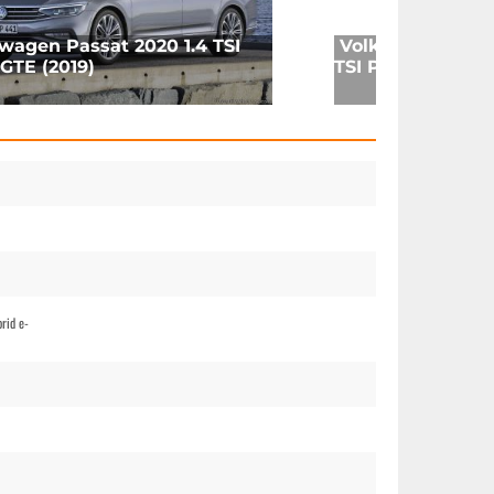
wagen Passat 2020 1.4 TSI
Volkswagen Pass
GTE (2019)
TSI PHEV GTE (20
rid e-