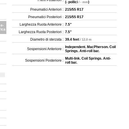
Freni Posteriori :
(
- pollici
)
/ - mm
Pneumatici Anteriori :
215/55 R17
Pneumatici Posteriori :
215/55 R17
Larghezza Ruota Anteriore :
7.5"
 e-
rica
Larghezza Ruota Posteriori :
7.5"
Diametro di sterzata :
39.4 feet
/ 12.0 m
Independent. MacPherson. Coil
Sospensioni Anteriore :
Springs. Anti-roll bar.
Multi-link. Coil Springs. Anti-
Sospensioni Posteriore :
roll bar.