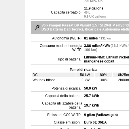
706 MPG UK
11.9 gallons
Capacità serbatoio :
45 L
9.9 UK gallons
Volkswagen Passat B9 Variant 1.5 TSI 204HP eHybrid
DSG Batteria Dati Tecnici, Ricarica e Autonomia elett
Autonomia (WLTP):
81 miles
/ 131 km
Consumo medio di energia
3.86 miles/ kWh
(16.1 kWh /
WLTP:
100 km)
Lithium-NMC Lithium nickel
Tipo di batteria :
manganese cobalt
Tempi di ricarica
DC
50 kW
80%
0h25m
Wallbox trifase
11 kW
100%
2h00m
Potenza di ricarica :
50.0 kW
Capacità della batteria :
25.7 kWh
Capacità utilizzabile della
19.7 kWh
batteria :
Emissioni CO2 WLTP :
9 g/km (Volkswagen)
Classe emissioni :
Euro 6E 36EA