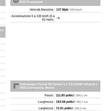
DSG Prestazioni
Velocità Massima :
137 Mph
/ 220 km/h
Accelerazione 0 a 100 km/h (0 a
- s
62 mph) :
 e-
Volkswagen Passat B9 Variant 1.5 TSI 204HP eHybrid e-
DSG Carrozzeria, Massa
Passo :
111.85 pollici
/ 284.1 cm
Lunghezza :
193.58 pollici
/ 491.7 cm
Larghezza :
72.91 pollici
/ 185.2 cm