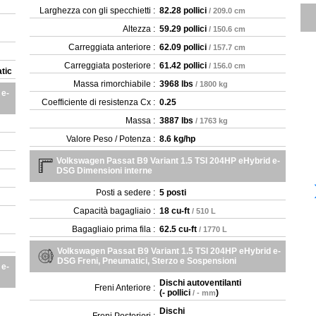
Larghezza con gli specchietti :
82.28 pollici
/ 209.0 cm
Altezza :
59.29 pollici
/ 150.6 cm
Carreggiata anteriore :
62.09 pollici
/ 157.7 cm
Carreggiata posteriore :
61.42 pollici
/ 156.0 cm
tic
Massa rimorchiabile :
3968 lbs
/ 1800 kg
 e-
Coefficiente di resistenza Cx :
0.25
Massa :
3887 lbs
/ 1763 kg
Valore Peso / Potenza :
8.6 kg/hp
Volkswagen Passat B9 Variant 1.5 TSI 204HP eHybrid e-
DSG Dimensioni interne
Posti a sedere :
5 posti
Capacità bagagliaio :
18 cu-ft
/ 510 L
Bagagliaio prima fila :
62.5 cu-ft
/ 1770 L
Volkswagen Passat B9 Variant 1.5 TSI 204HP eHybrid e-
DSG Freni, Pneumatici, Sterzo e Sospensioni
 e-
Dischi autoventilanti
Freni Anteriore :
(
- pollici
)
/ - mm
Dischi