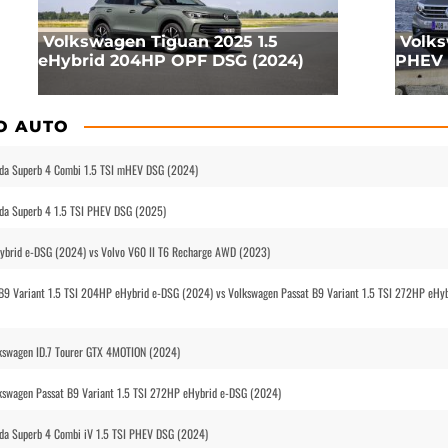
Volkswagen Tiguan 2025 1.5
Volks
eHybrid 204HP OPF DSG (2024)
PHEV 
O AUTO
oda Superb 4 Combi 1.5 TSI mHEV DSG (2024)
oda Superb 4 1.5 TSI PHEV DSG (2025)
Hybrid e-DSG (2024) vs Volvo V60 II T6 Recharge AWD (2023)
B9 Variant 1.5 TSI 204HP eHybrid e-DSG (2024) vs Volkswagen Passat B9 Variant 1.5 TSI 272HP eHyb
lkswagen ID.7 Tourer GTX 4MOTION (2024)
kswagen Passat B9 Variant 1.5 TSI 272HP eHybrid e-DSG (2024)
da Superb 4 Combi iV 1.5 TSI PHEV DSG (2024)