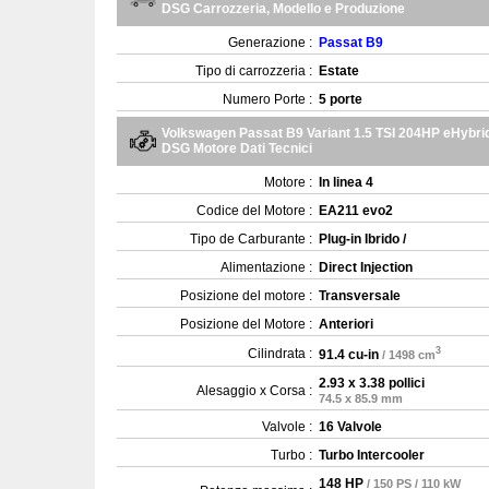
DSG Carrozzeria, Modello e Produzione
Generazione :
Passat B9
Tipo di carrozzeria :
Estate
Numero Porte :
5 porte
Volkswagen Passat B9 Variant 1.5 TSI 204HP eHybrid
DSG Motore Dati Tecnici
Motore :
In linea 4
Codice del Motore :
EA211 evo2
Tipo de Carburante :
Plug-in Ibrido /
Alimentazione :
Direct Injection
Posizione del motore :
Transversale
Posizione del Motore :
Anteriori
3
Cilindrata :
91.4 cu-in
/ 1498 cm
2.93 x 3.38 pollici
Alesaggio x Corsa :
74.5 x 85.9 mm
Valvole :
16 Valvole
Turbo :
Turbo Intercooler
148 HP
/ 150 PS / 110 kW