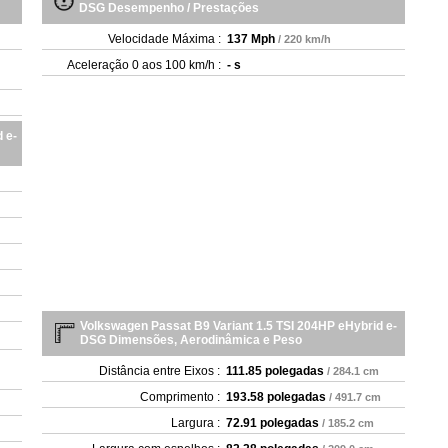
DSG Desempenho / Prestações
Velocidade Máxima :
137 Mph
/ 220 km/h
Aceleração 0 aos 100 km/h :
- s
 e-
Volkswagen Passat B9 Variant 1.5 TSI 204HP eHybrid e-
DSG Dimensões, Aerodinâmica e Peso
Distância entre Eixos :
111.85 polegadas
/ 284.1 cm
Comprimento :
193.58 polegadas
/ 491.7 cm
Largura :
72.91 polegadas
/ 185.2 cm