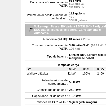
588 MPG
Consumos - Consumo médio
0.4 L/100 km
WLTP:
706 MPG UK
11.9 gallons
Volume do depósito / tanque de
45 L
combustível :
9.9 UK gallons
Volkswagen Passat B9 Variant 1.5 TSI 204HP eHybrid
DSG Dados Técnicos de Bateria, Carregamento e
Autonomia
Autonomia (WLTP):
81 miles
/ 131 km
Consumo médio de energia
3.86 miles/ kWh
(16.1 kWh /
WLTP:
100 km)
Lithium-NMC Lithium nickel
Tipo de bateria :
manganese cobalt
Tempo de carga
DC
50 kW
80%
0h25
Wallbox trifásica
11 kW
100%
2h00
Potência máxima de
50.0 kW
carregamento :
Capacidade da bateria :
25.7 kWh
Capacidade útil da bateria :
19.7 kWh
Emissões de CO2 WLTP :
9 g/km (Volkswagen)