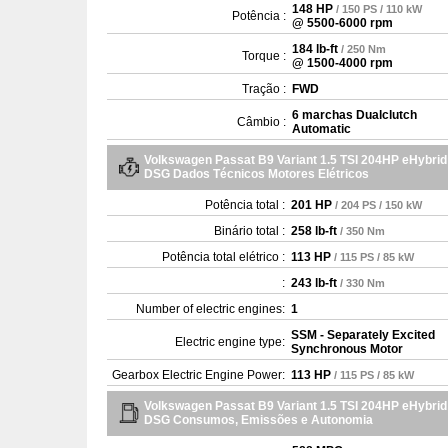
148 HP
/ 150 PS / 110 kW
Potência :
@ 5500-6000 rpm
184 lb-ft
/ 250 Nm
Torque :
@ 1500-4000 rpm
Tração :
FWD
6 marchas Dualclutch
Câmbio :
Automatic
Volkswagen Passat B9 Variant 1.5 TSI 204HP eHybrid
DSG Dados Técnicos Motores Elétricos
Potência total :
201 HP
/ 204 PS / 150 kW
Binário total :
258 lb-ft
/ 350 Nm
Potência total elétrico :
113 HP
/ 115 PS / 85 kW
:
243 lb-ft
/ 330 Nm
Number of electric engines:
1
SSM - Separately Excited
Electric engine type:
Synchronous Motor
Gearbox Electric Engine Power:
113 HP
/ 115 PS / 85 kW
Volkswagen Passat B9 Variant 1.5 TSI 204HP eHybrid
DSG Consumos, Emissões e Autonomia