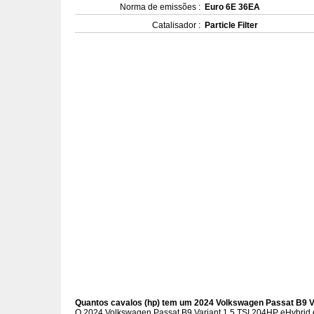
Norma de emissões :
Euro 6E 36EA
Catalisador :
Particle Filter
Quantos cavalos (hp) tem um 2024 Volkswagen Passat B9 V
O 2024 Volkswagen Passat B9 Variant 1.5 TSI 204HP eHybrid 