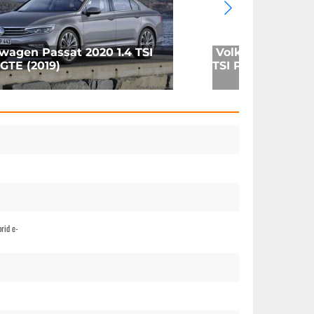
wagen Passat 2020 1.4 TSI
Volkswagen Pass
GTE (2019)
TSI PHEV GTE (20
rid e-