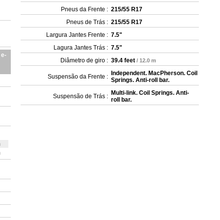
Pneus da Frente :
215/55 R17
Pneus de Trás :
215/55 R17
Largura Jantes Frente :
7.5"
Lagura Jantes Trás :
7.5"
 e-
Diâmetro de giro :
39.4 feet
/ 12.0 m
Independent. MacPherson. Coil
Suspensão da Frente :
Springs. Anti-roll bar.
Multi-link. Coil Springs. Anti-
Suspensão de Trás :
roll bar.
m
m