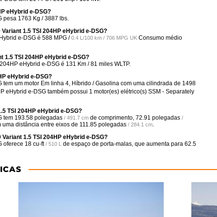
HP eHybrid e-DSG?
 pesa 1763 Kg / 3887 lbs.
 Variant 1.5 TSI 204HP eHybrid e-DSG?
eHybrid e-DSG é
588 MPG /
Consumo médio
0.4 L/100 km / 706 MPG UK
nt 1.5 TSI 204HP eHybrid e-DSG?
I 204HP eHybrid e-DSG é 131 Km / 81 miles WLTP.
4HP eHybrid e-DSG?
tem um motor Em linha 4, Híbrido / Gasolina com uma cilindrada de 1498
HP eHybrid e-DSG também possui 1 motor(es) elétrico(s) SSM - Separately
1.5 TSI 204HP eHybrid e-DSG?
SG tem
193.58 polegadas
de comprimento,
72.91 polegadas
/ 491.7 cm
/
m uma distância entre eixos de
111.85 polegadas
.
/ 284.1 cm
 Variant 1.5 TSI 204HP eHybrid e-DSG?
G oferece
18 cu-ft
de espaço de porta-malas, que aumenta para
62.5
/ 510 L
ICAS