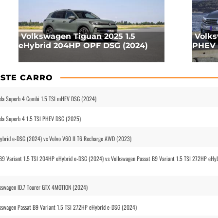
Volkswagen Tiguan 2025 1.5
Volks
eHybrid 204HP OPF DSG (2024)
PHEV 
STE CARRO
oda Superb 4 Combi 1.5 TSI mHEV DSG (2024)
oda Superb 4 1.5 TSI PHEV DSG (2025)
Hybrid e-DSG (2024) vs Volvo V60 II T6 Recharge AWD (2023)
B9 Variant 1.5 TSI 204HP eHybrid e-DSG (2024) vs Volkswagen Passat B9 Variant 1.5 TSI 272HP eHyb
lkswagen ID.7 Tourer GTX 4MOTION (2024)
kswagen Passat B9 Variant 1.5 TSI 272HP eHybrid e-DSG (2024)