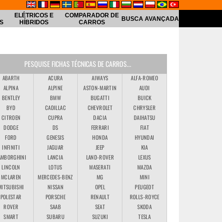
ELÉTRICOS E
COMPARADOR DE
BUSCA AVANÇADA
S
HÍBRIDOS
CARROS
PESQUISE FICHAS TÉCNICAS DE CARROS...
ABARTH
ACURA
AIWAYS
ALFA-ROMEO
ALPINA
ALPINE
ASTON-MARTIN
AUDI
BENTLEY
BMW
BUGATTI
BUICK
BYD
CADILLAC
CHEVROLET
CHRYSLER
CITROEN
CUPRA
DACIA
DAIHATSU
DODGE
DS
FERRARI
FIAT
FORD
GENESIS
HONDA
HYUNDAI
INFINITI
JAGUAR
JEEP
KIA
AMBORGHINI
LANCIA
LAND-ROVER
LEXUS
LINCOLN
LOTUS
MASERATI
MAZDA
MCLAREN
MERCEDES-BENZ
MG
MINI
MITSUBISHI
NISSAN
OPEL
PEUGEOT
POLESTAR
PORSCHE
RENAULT
ROLLS-ROYCE
ROVER
SAAB
SEAT
SKODA
SMART
SUBARU
SUZUKI
TESLA