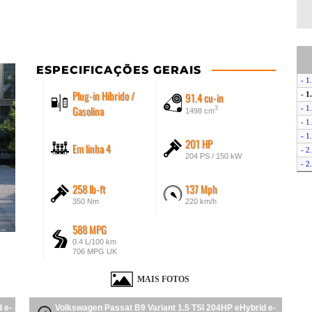
ESPECIFICAÇÕES GERAIS
- 1
Plug-in Híbrido /
91.4 cu-in
- 1
Gasolina
- 1
3
1498 cm
- 1
- 1
201 HP
Em linha 4
- 2
204 PS / 150 kW
- 2
- 
258 lb-ft
137 Mph
- 
350 Nm
220 km/h
- 2
588 MPG
0.4 L/100 km
706 MPG UK
MAIS FOTOS
 e-
Volkswagen Passat B9 Variant 1.5 TSI 204HP eHybrid e-