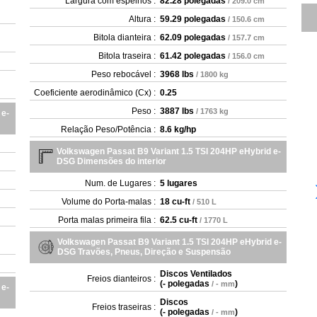
Largura com espelhos :
82.28 polegadas
/ 209.0 cm
Altura :
59.29 polegadas
/ 150.6 cm
Bitola dianteira :
62.09 polegadas
/ 157.7 cm
Bitola traseira :
61.42 polegadas
/ 156.0 cm
Peso rebocável :
3968 lbs
/ 1800 kg
Coeficiente aerodinâmico (Cx) :
0.25
Peso :
3887 lbs
/ 1763 kg
 e-
Relação Peso/Potência :
8.6 kg/hp
Volkswagen Passat B9 Variant 1.5 TSI 204HP eHybrid e-
DSG Dimensões do interior
Num. de Lugares :
5 lugares
Volume do Porta-malas :
18 cu-ft
/ 510 L
Porta malas primeira fila :
62.5 cu-ft
/ 1770 L
Volkswagen Passat B9 Variant 1.5 TSI 204HP eHybrid e-
DSG Travões, Pneus, Direção e Suspensão
Discos Ventilados
Freios dianteiros :
(
- polegadas
)
/ - mm
 e-
Discos
Freios traseiras :
(
- polegadas
)
/ - mm