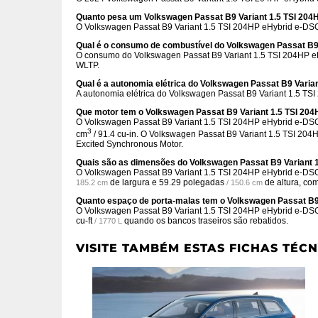
Quanto pesa um Volkswagen Passat B9 Variant 1.5 TSI 204
O Volkswagen Passat B9 Variant 1.5 TSI 204HP eHybrid e-DSG
Qual é o consumo de combustível do Volkswagen Passat B9
O consumo do Volkswagen Passat B9 Variant 1.5 TSI 204HP 
WLTP.
Qual é a autonomia elétrica do Volkswagen Passat B9 Varia
A autonomia elétrica do Volkswagen Passat B9 Variant 1.5 TS
Que motor tem o Volkswagen Passat B9 Variant 1.5 TSI 20
O Volkswagen Passat B9 Variant 1.5 TSI 204HP eHybrid e-DSG 
3
cm
/ 91.4 cu-in. O Volkswagen Passat B9 Variant 1.5 TSI 204
Excited Synchronous Motor.
Quais são as dimensões do Volkswagen Passat B9 Variant 
O Volkswagen Passat B9 Variant 1.5 TSI 204HP eHybrid e-D
de largura e
59.29 polegadas
de altura, co
185.2 cm
/ 150.6 cm
Quanto espaço de porta-malas tem o Volkswagen Passat B9
O Volkswagen Passat B9 Variant 1.5 TSI 204HP eHybrid e-DS
cu-ft
quando os bancos traseiros são rebatidos.
/ 1770 L
VISITE TAMBÉM ESTAS FICHAS TÉCN