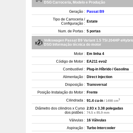
DSG Carroceria, Modelo e Produção
Geração :
Passat B9
Tipo de Carroceria /
Estate
Configuração :
Num. de Portas :
5 portas
Volkswagen Passat B9 Variant 1.5 TSI 204HP eHybrid
DSG Informação técnica do motor
Motor :
Em linha 4
Código de Motor :
EA211 evo2
Combustível :
Plug-in Híbrido / Gasolina
Alimentação :
Direct Injection
Disposição :
Transversal
Posição Instalação do Motor :
Frente
3
Cilindrada :
91.4 cu-in
/ 1498 cm
Diâmetro dos cilindros x Curso
2.93 x 3.38 polegadas
dos pistões :
74.5 x 85.9 mm
Válvulas :
16 Válvulas
Aspiração :
Turbo Intercooler