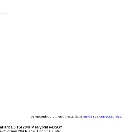
Se encontrou um erro nesta ficha
envie sua correcção aqui
ariant 1.5 TSI 204HP eHybrid e-DSG?
e-DSG tem 204 PS / 201 bhp / 150 kW.