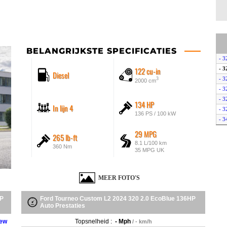
BELANGRIJKSTE SPECIFICATIES
- 3
122 cu-in
- 3
Diesel
- 3
3
2000 cm
- 3
- 3
134 HP
In lijn 4
- 3
136 PS / 100 kW
- 3
- 3
29 MPG
265 lb-ft
8.1 L/100 km
360 Nm
35 MPG UK
MEER FOTO'S
HP
Ford Tourneo Custom L2 2024 320 2.0 EcoBlue 136HP
Auto Prestaties
New
Topsnelheid :
- Mph
/ - km/h