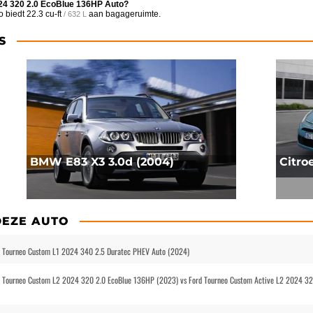
24 320 2.0 EcoBlue 136HP Auto?
o biedt
22.3 cu-ft
aan bagageruimte.
/ 632 L
S
BMW E83 X3 3.0d (2004)
Citro
DEZE AUTO
d Tourneo Custom L1 2024 340 2.5 Duratec PHEV Auto (2024)
d Tourneo Custom L2 2024 320 2.0 EcoBlue 136HP (2023) vs Ford Tourneo Custom Active L2 2024 32