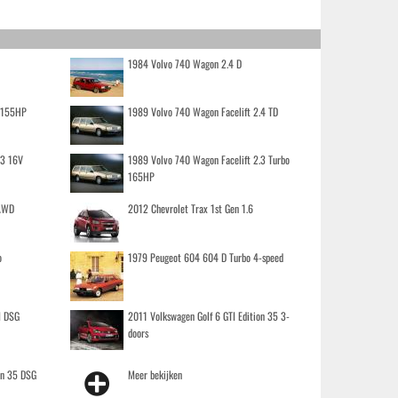
1984 Volvo 740 Wagon 2.4 D
o 155HP
1989 Volvo 740 Wagon Facelift 2.4 TD
.3 16V
1989 Volvo 740 Wagon Facelift 2.3 Turbo
165HP
 AWD
2012 Chevrolet Trax 1st Gen 1.6
o
1979 Peugeot 604 604 D Turbo 4-speed
I DSG
2011 Volkswagen Golf 6 GTI Edition 35 3-
doors
on 35 DSG
Meer bekijken