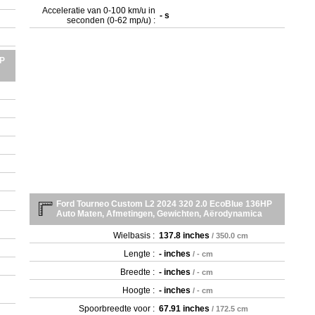
Acceleratie van 0-100 km/u in
- s
seconden (0-62 mp/u) :
HP
Ford Tourneo Custom L2 2024 320 2.0 EcoBlue 136HP
Auto Maten, Afmetingen, Gewichten, Aërodynamica
Wielbasis :
137.8 inches
/ 350.0 cm
Lengte :
- inches
/ - cm
Breedte :
- inches
/ - cm
Hoogte :
- inches
/ - cm
Spoorbreedte voor :
67.91 inches
/ 172.5 cm