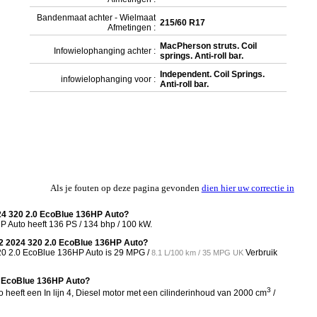
Bandenmaat achter - Wielmaat
215/60 R17
Afmetingen :
MacPherson struts. Coil
Infowielophanging achter :
springs. Anti-roll bar.
Independent. Coil Springs.
infowielophanging voor :
Anti-roll bar.
Als je fouten op deze pagina gevonden
dien hier uw correctie in
24 320 2.0 EcoBlue 136HP Auto?
Auto heeft 136 PS / 134 bhp / 100 kW.
L2 2024 320 2.0 EcoBlue 136HP Auto?
20 2.0 EcoBlue 136HP Auto is
29 MPG /
Verbruik
8.1 L/100 km / 35 MPG UK
0 EcoBlue 136HP Auto?
3
eeft een In lijn 4, Diesel motor met een cilinderinhoud van 2000 cm
/