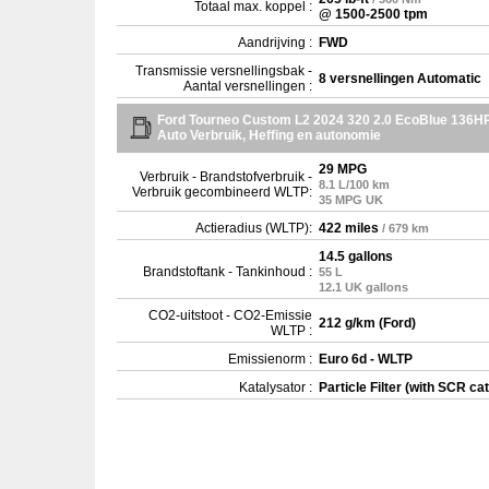
Totaal max. koppel :
@ 1500-2500 tpm
Aandrijving :
FWD
Transmissie versnellingsbak -
8 versnellingen Automatic
Aantal versnellingen :
Ford Tourneo Custom L2 2024 320 2.0 EcoBlue 136H
Auto Verbruik, Heffing en autonomie
29 MPG
Verbruik - Brandstofverbruik -
8.1 L/100 km
Verbruik gecombineerd WLTP:
35 MPG UK
Actieradius (WLTP):
422 miles
/ 679 km
14.5 gallons
Brandstoftank - Tankinhoud :
55 L
12.1 UK gallons
CO2-uitstoot - CO2-Emissie
212 g/km (Ford)
WLTP :
Emissienorm :
Euro 6d - WLTP
Katalysator :
Particle Filter (with SCR cat