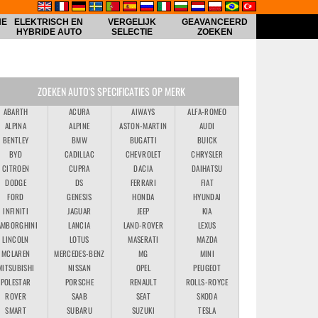
HE
ELEKTRISCH EN
VERGELIJK
GEAVANCEERD
HYBRIDE AUTO
SELECTIE
ZOEKEN
ZOEKEN AUTO'S SPECIFICATIES OP MERK
ABARTH
ACURA
AIWAYS
ALFA-ROMEO
ALPINA
ALPINE
ASTON-MARTIN
AUDI
BENTLEY
BMW
BUGATTI
BUICK
BYD
CADILLAC
CHEVROLET
CHRYSLER
CITROEN
CUPRA
DACIA
DAIHATSU
DODGE
DS
FERRARI
FIAT
FORD
GENESIS
HONDA
HYUNDAI
INFINITI
JAGUAR
JEEP
KIA
AMBORGHINI
LANCIA
LAND-ROVER
LEXUS
LINCOLN
LOTUS
MASERATI
MAZDA
MCLAREN
MERCEDES-BENZ
MG
MINI
MITSUBISHI
NISSAN
OPEL
PEUGEOT
POLESTAR
PORSCHE
RENAULT
ROLLS-ROYCE
ROVER
SAAB
SEAT
SKODA
SMART
SUBARU
SUZUKI
TESLA