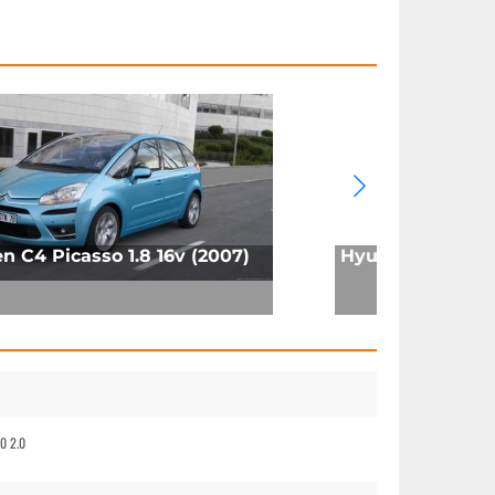
en C4 Picasso 1.8 16v (2007)
Hyundai Getz 1.4
0 2.0