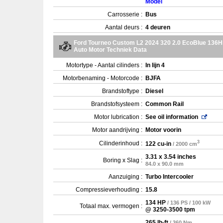
Model
Carrosserie :
Bus
Aantal deurs :
4 deuren
Ford Tourneo Custom L2 2024 320 2.0 EcoBlue 136
Auto Motor Techniek Data
Motortype - Aantal cilinders :
In lijn 4
Motorbenaming - Motorcode :
BJFA
Brandstoftype :
Diesel
Brandstofsysteem :
Common Rail
Motor lubrication :
See oil information
Motor aandrijving :
Motor voorin
3
Cilinderinhoud :
122 cu-in
/ 2000 cm
3.31 x 3.54 inches
Boring x Slag :
84.0 x 90.0 mm
Aanzuiging :
Turbo Intercooler
Compressieverhouding :
15.8
134 HP
/ 136 PS / 100 kW
Totaal max. vermogen :
@ 3250-3500 tpm
265 lb-ft
/ 360 Nm