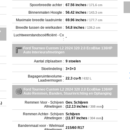
Spoorbreedte achter :
67.56 inches
/ 171.6 cm
Binnenmaten Hoogte :
56.42 inches
/ 143.3 cm
Maximale breedte laadruimte :
69.96 inches
/ 177.7 cm
Breedte tussen de wielkasten :
54.8 inches
/ 139.2 cm
P
Luchtweerstandscoëfficiënt - Cx
-
:
Ford Tourneo Custom L2 2024 320 2.0 EcoBlue 136HP
Auto Interieurafmetingen
Aantal zitplaatsen :
9 stoelen
Stoelindeling :
3+3+3
Bagageruimtevolume -
22.3 cu-ft
/ 632 L
Laadvermogen :
Ford Tourneo Custom L2 2024 320 2.0 EcoBlue 136HP
Auto Remmen, Banden, Stuurinrichting en Ophanging
Remmen Voor - Schijven
Gev. Schijven
.)
Afmetingen :
(
12.13 inches
)
/ 308 mm
Remmen Achter- Schijven
Schijven
Afmetingen :
(
11.97 inches
)
/ 304 mm
Bandenmaat voor - Wielmaat
215/60 R17
Afmetingen :