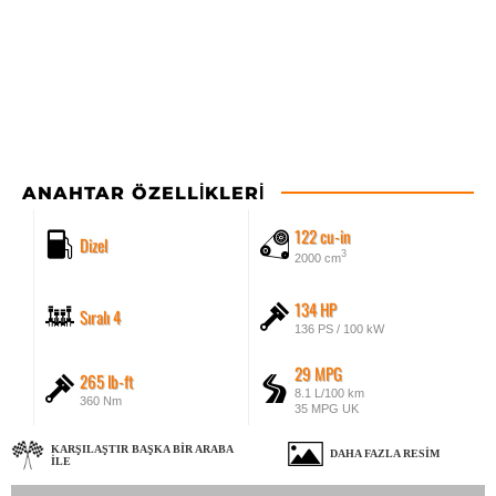
ANAHTAR ÖZELLIKLERI
122 cu-in
Dizel
3
2000 cm
134 HP
Sıralı 4
136 PS / 100 kW
29 MPG
265 lb-ft
8.1 L/100 km
360 Nm
35 MPG UK
KARŞILAŞTIR BAŞKA BIR ARABA
DAHA FAZLA RESIM
ILE