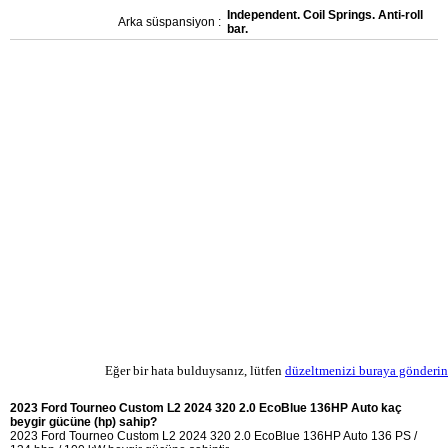
Independent. Coil Springs. Anti-roll
Arka süspansiyon :
bar.
Eğer bir hata bulduysanız, lütfen
düzeltmenizi buraya gönderin
2023 Ford Tourneo Custom L2 2024 320 2.0 EcoBlue 136HP Auto kaç
beygir gücüne (hp) sahip?
2023 Ford Tourneo Custom L2 2024 320 2.0 EcoBlue 136HP Auto 136 PS /