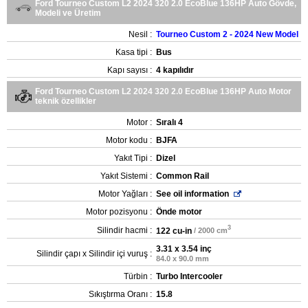
Ford Tourneo Custom L2 2024 320 2.0 EcoBlue 136HP Auto Gövde,
Modeli ve Üretim
Nesil :
Tourneo Custom 2 - 2024 New Model
Kasa tipi :
Bus
Kapı sayısı :
4 kapılıdır
Ford Tourneo Custom L2 2024 320 2.0 EcoBlue 136HP Auto Motor
teknik özellikler
Motor :
Sıralı 4
Motor kodu :
BJFA
Yakıt Tipi :
Dizel
Yakıt Sistemi :
Common Rail
Motor Yağları :
See oil information
Motor pozisyonu :
Önde motor
3
Silindir hacmi :
122 cu-in
/ 2000 cm
3.31 x 3.54 inç
Silindir çapı x Silindir içi vuruş :
84.0 x 90.0 mm
Türbin :
Turbo Intercooler
Sıkıştırma Oranı :
15.8