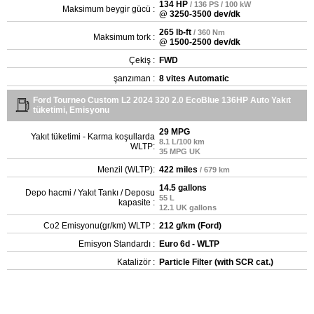
134 HP
/ 136 PS / 100 kW
Maksimum beygir gücü :
@ 3250-3500 dev/dk
265 lb-ft
/ 360 Nm
Maksimum tork :
@ 1500-2500 dev/dk
Çekiş :
FWD
şanzıman :
8 vites Automatic
Ford Tourneo Custom L2 2024 320 2.0 EcoBlue 136HP Auto Yakıt
tüketimi, Emisyonu
29 MPG
Yakıt tüketimi - Karma koşullarda
8.1 L/100 km
WLTP:
35 MPG UK
Menzil (WLTP):
422 miles
/ 679 km
14.5 gallons
Depo hacmi / Yakıt Tankı / Deposu
55 L
kapasite :
12.1 UK gallons
Co2 Emisyonu(gr/km) WLTP :
212 g/km (Ford)
Emisyon Standardı :
Euro 6d - WLTP
Katalizör :
Particle Filter (with SCR cat.)