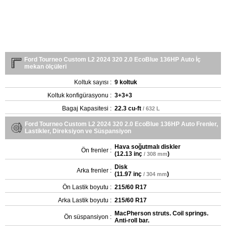
Ford Tourneo Custom L2 2024 320 2.0 EcoBlue 136HP Auto İç
mekan ölçüleri
Koltuk sayısı :
9 koltuk
Koltuk konfigürasyonu :
3+3+3
Bagaj Kapasitesi :
22.3 cu-ft
/ 632 L
Ford Tourneo Custom L2 2024 320 2.0 EcoBlue 136HP Auto Frenler,
Lastikler, Direksiyon ve Süspansiyon
Hava soğutmalı diskler
Ön frenler :
(
12.13 inç
)
/ 308 mm
Disk
Arka frenler :
(
11.97 inç
)
/ 304 mm
Ön Lastik boyutu :
215/60 R17
Arka Lastik boyutu :
215/60 R17
MacPherson struts. Coil springs.
Ön süspansiyon :
Anti-roll bar.