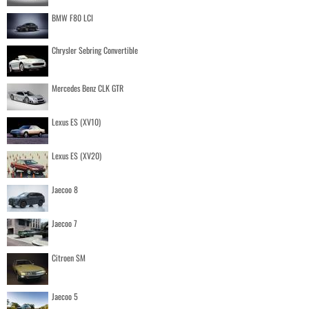
BMW F80 LCI
Chrysler Sebring Convertible
Mercedes Benz CLK GTR
Lexus ES (XV10)
Lexus ES (XV20)
Jaecoo 8
Jaecoo 7
Citroen SM
Jaecoo 5