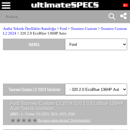
Araba Teknik Özellikler Kataloğu
>
Ford
>
Tourneo Custom
>
Tourneo Custom
L2 2024
> 320 2.0 EcoBlue 136HP Auto
MARKA
Tourneo Custom L2 2024 Sürümler
Ford Tourneo Custom L2 2024 320 2.0 EcoBlue 136HP
Auto
Teknik özellikler
(2023 - )
- Üretim Yılı 2023, 2024, 2025, 2026
★★★★★
★★★★★
Bu araca sahip misiniz? Değerlendirin!