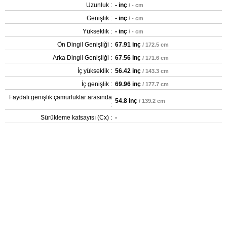
Uzunluk :
- inç
/ - cm
Genişlik :
- inç
/ - cm
Yükseklik :
- inç
/ - cm
Ön Dingil Genişliği :
67.91 inç
/ 172.5 cm
Arka Dingil Genişliği :
67.56 inç
/ 171.6 cm
İç yükseklik :
56.42 inç
/ 143.3 cm
İç genişlik :
69.96 inç
/ 177.7 cm
Faydalı genişlik çamurluklar arasında
54.8 inç
/ 139.2 cm
:
Sürükleme katsayısı (Cx) :
-