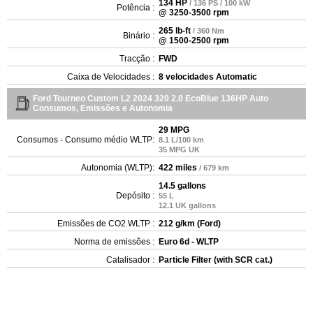
134 HP
/ 136 PS / 100 kW
Potência :
@ 3250-3500 rpm
265 lb-ft
/ 360 Nm
Binário :
@ 1500-2500 rpm
Tracção :
FWD
Caixa de Velocidades :
8 velocidades Automatic
Ford Tourneo Custom L2 2024 320 2.0 EcoBlue 136HP Auto
Consumos, Emissões e Autonomia
29 MPG
Consumos - Consumo médio WLTP:
8.1 L/100 km
35 MPG UK
Autonomia (WLTP):
422 miles
/ 679 km
14.5 gallons
Depósito :
55 L
12.1 UK gallons
Emissões de CO2 WLTP :
212 g/km (Ford)
Norma de emissões :
Euro 6d - WLTP
Catalisador :
Particle Filter (with SCR cat.)