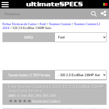
Fichas Técnicas de Carros
>
Ford
>
Tourneo Custom
>
Tourneo Custom L2
2024
> 320 2.0 EcoBlue 136HP Auto
MARCA
Tourneo Custom L2 2024 Versões
Ford Tourneo Custom L2 2024 320 2.0 EcoBlue 136HP
Auto
Ficha Técnica
(2023 - )
- Anos 2023, 2024, 2025, 2026
★★★★★
★★★★★
Tem este carro? Avalie-o!