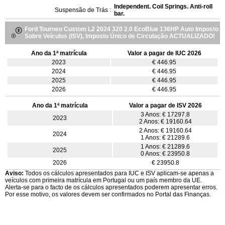
Independent. Coil Springs. Anti-roll
Suspensão de Trás :
bar.
Ford Tourneo Custom L2 2024 320 2.0 EcoBlue 136HP Auto Imposto
Sobre Veículos (ISV), Imposto Único de Circulação ACTUALIZADO!
Ano da 1ª matrícula
Valor a pagar de IUC 2026
2023
€ 446.95
2024
€ 446.95
2025
€ 446.95
2026
€ 446.95
Ano da 1ª matrícula
Valor a pagar de ISV 2026
3 Anos: € 17297.8
2023
2 Anos: € 19160.64
2 Anos: € 19160.64
2024
1 Anos: € 21289.6
1 Anos: € 21289.6
2025
0 Anos: € 23950.8
2026
€ 23950.8
Aviso:
Todos os cálculos apresentados para IUC e ISV aplicam-se apenas a
veículos com primeira matrícula em Portugal ou um país membro da UE.
Alerta-se para o facto de os cálculos apresentados poderem apresentar erros.
Por esse motivo, os valores devem ser confirmados no Portal das Finanças.