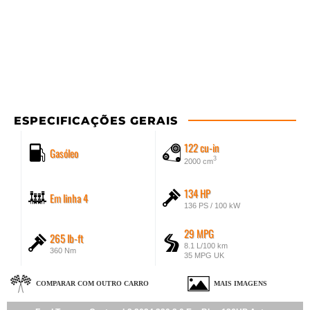
ESPECIFICAÇÕES GERAIS
122 cu-in
Gasóleo
3
2000 cm
134 HP
Em linha 4
136 PS / 100 kW
29 MPG
265 lb-ft
8.1 L/100 km
360 Nm
35 MPG UK
COMPARAR COM OUTRO CARRO
MAIS IMAGENS