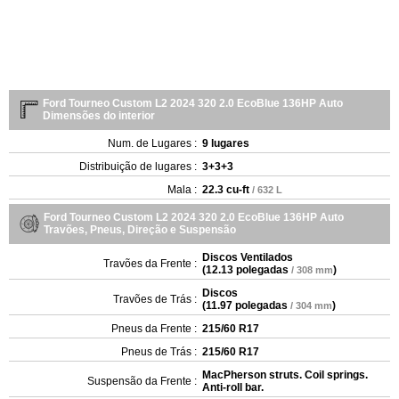
Ford Tourneo Custom L2 2024 320 2.0 EcoBlue 136HP Auto
Dimensões do interior
Num. de Lugares :
9 lugares
Distribuição de lugares :
3+3+3
Mala :
22.3 cu-ft
/ 632 L
Ford Tourneo Custom L2 2024 320 2.0 EcoBlue 136HP Auto
Travões, Pneus, Direção e Suspensão
Discos Ventilados
Travões da Frente :
(
12.13 polegadas
)
/ 308 mm
Discos
Travões de Trás :
(
11.97 polegadas
)
/ 304 mm
Pneus da Frente :
215/60 R17
Pneus de Trás :
215/60 R17
MacPherson struts. Coil springs.
Suspensão da Frente :
Anti-roll bar.