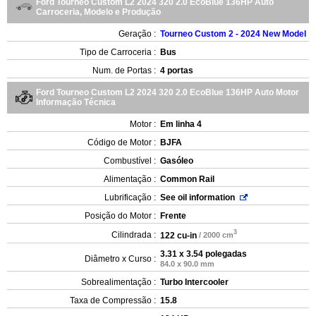
Ford Tourneo Custom L2 2024 320 2.0 EcoBlue 136HP Auto
Carroceria, Modelo e Produção
Geração :
Tourneo Custom 2 - 2024 New Model
Tipo de Carroceria :
Bus
Num. de Portas :
4 portas
Ford Tourneo Custom L2 2024 320 2.0 EcoBlue 136HP Auto Motor
Informação Técnica
Motor :
Em linha 4
Código de Motor :
BJFA
Combustível :
Gasóleo
Alimentação :
Common Rail
Lubrificação :
See oil information
Posição do Motor :
Frente
3
Cilindrada :
122 cu-in
/ 2000 cm
3.31 x 3.54 polegadas
Diâmetro x Curso :
84.0 x 90.0 mm
Sobrealimentação :
Turbo Intercooler
Taxa de Compressão :
15.8